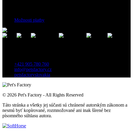
Platební podmínky
Možnosti platby
Kontakt
Záhradnícka 7, 903 01 Senec, Slovensko
+421 905 780 760
info@petsfactory.cz
petsfactoryslovakia
© 2026 Pet's Factory - All Rights Reserved
Táto stránka a všetky jej súčasti sú chránené autorským zákonom a
nesmú byť kopírované, rozmnožované ani inak šírené bez
písomného súhlasu autora.