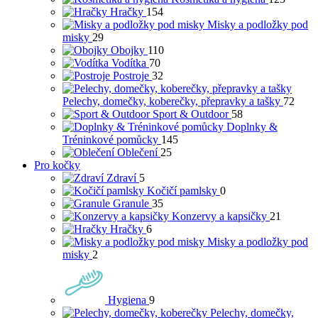
Hračky
154
Misky a podložky pod
misky
29
Obojky
110
Vodítka
70
Postroje
32
Pelechy, domečky, koberečky, přepravky a tašky
72
Sport & Outdoor
58
Doplnky &
Tréninkové pomůcky
145
Oblečení
25
Pro kočky
Zdraví
5
Kočičí pamlsky
0
Granule
35
Konzervy a kapsičky
21
Hračky
6
Misky a podložky pod
misky
2
Hygiena
9
Pelechy, domečky,