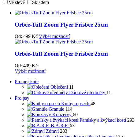
Ve slevě
Skladem
Orbee-Tuff Zoom Flyer Frisbee 25cm
Od:
499
Kč
Výběr možností
Orbee-Tuff Zoom Flyer Frisbee 25cm
Od:
499
Kč
Výběr možností
Pro pejskaře
Oblečení
11
Dárkové předměty
11
Pro psy
Knihy o psech
48
Granule
114
Konzervy
60
Pamlsky a žvýkací kosti
293
B.A.R.F.
63
Zdraví
283
Kosmetika a hygiena
125