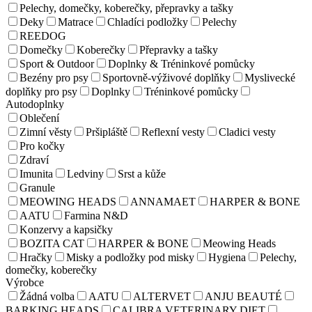
Pelechy, domečky, koberečky, přepravky a tašky
Deky
Matrace
Chladíci podložky
Pelechy
REEDOG
Domečky
Koberečky
Přepravky a tašky
Sport & Outdoor
Doplnky & Tréninkové pomůcky
Bezény pro psy
Sportovně-výživové doplňky
Myslivecké
doplňky pro psy
Doplnky
Tréninkové pomůcky
Autodoplnky
Oblečení
Zimní věsty
Pršipláště
Reflexní vesty
Cladici vesty
Pro kočky
Zdraví
Imunita
Ledviny
Srst a kůže
Granule
MEOWING HEADS
ANNAMAET
HARPER & BONE
AATU
Farmina N&D
Konzervy a kapsičky
BOZITA CAT
HARPER & BONE
Meowing Heads
Hračky
Misky a podložky pod misky
Hygiena
Pelechy,
domečky, koberečky
Výrobce
Žádná volba
AATU
ALTERVET
ANJU BEAUTÉ
BARKING HEADS
CALIBRA VETERINARY DIET