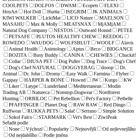
COOLPETS
DOLFOS
DWAM
Ecopets
FLEXI
HenArt
Hot Doll
Hurtta
ISEGRIM
JK ANIMALS
KIWI WALKER
LickiMat
LICO Nature
MAELSON
MASAHU
Max & Molly
MEATSNAX
MjAMjAM
Natural Dog Company
NESTOS
Outward Hound
PETEE
PETSAFE
PLUTOS HEALTHY CHEW
REEDOG
ROWEDO
WAUDOG
WOLFSBLUT
WOOLF
Alavis
Animal Health
Animology
Aptus
Beco
BIOGANCE
BOZITA
Busy Buddy
CANINA
CHEWIES
Chuckit!
Collar
DIUSA PET
Dog Puller
Dog Trace
Dog's Chef
Dog's Chef NATURAL
DOGGYEBAG
dooop
Dr.
Animal
Dr. John
Dromy
Easy Walk
Farmina
Flyber
Gappay
HARPER & BONE
Hownd
JW
Kurgo
KW
Liker
Løype
Lunderland
Mediterranean
Modin
Trading AB
Natureca
Nonstop-Dogwear
Nordforest
Hunting
ORBILOC
Pet Rebellion
Pet's Factory
Petbelle
PFAFFINGER
Planet Dog
RAW RAW
Red Dingo
Ruffwear
RUKKA PETS
Salač
Serrano
Simple Solution
Sokol Falco
STARMARK
Vet's Best
ZiwiPeak
Seřadit podle
None
Výchozí
Popularity
Nejnovější
Od nejlevnejšího
Od nejdahšího
Podle jména