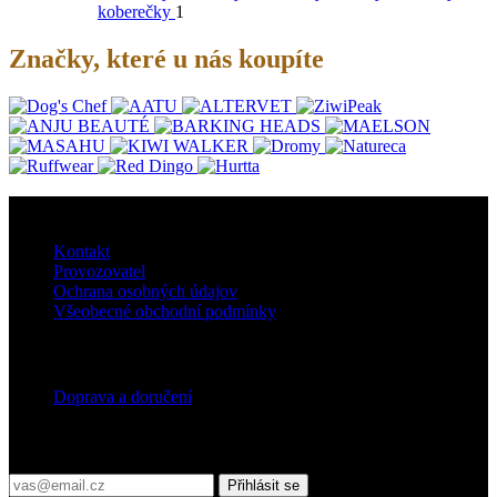
koberečky
1
Značky, které u nás koupíte
O nás
Kontakt
Provozovatel
Ochrana osobných údajov
Všeobecné obchodní podmínky
Doprava
Doprava a doručení
Přihlaste se do našeho newsletteru
Přihlásit se