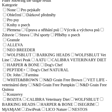
Filter
Showing the single result
Kategorie
None
Pro pejskaře
Oblečení
Dárkové předměty
Pro psy
Knihy o psech
Plemena
Úprava a střihání psů
Výcvik a výchova psů
Zdravie
Strava
Psí sporty
Příběhy o psech
Granule
ALLEVA
NEO BREEDER
WOLFSBLUT
BARKING HEADS
WOLFSBLUT Vet
Line
Ziwi Peak
AATU
CALIBRA VETERINARY DIET
HARPER & BONE
Dog's Chef
PEPTIDE+
Dog's Chef NATURAL
Dr. John
Farmina
WHITE&BROWN
N&D Grain Free Brown
VET LIFE -
veterinární diety
N&D Grain Free Pumpkin
N&D Grain Free
Quinoa
Konzervy
BOZITA
CALIBRA Veterinary Diet
WOLFSBLUT
BARKING HEADS
HARPER & BONE
ISEGRIM
MjAMjAM
ZiwiPeak
LICO Nature
NESTOS