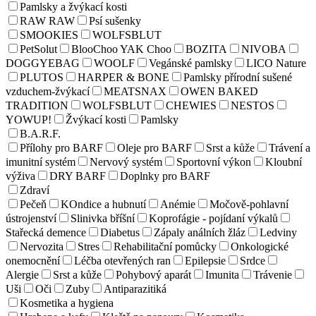
Pamlsky a žvýkací kosti
RAW RAW
Psí sušenky
SMOOKIES
WOLFSBLUT
PetSolut
BlooChoo YAK Choo
BOZITA
NIVOBA
DOGGYEBAG
WOOLF
Vegánské pamlsky
LICO Nature
PLUTOS
HARPER & BONE
Pamlsky přírodní sušené
vzduchem-žvýkací
MEATSNAX
OWEN BAKED
TRADITION
WOLFSBLUT
CHEWIES
NESTOS
YOWUP!
Žvýkací kosti
Pamlsky
B.A.R.F.
Přílohy pro BARF
Oleje pro BARF
Srst a kůže
Trávení a
imunitní systém
Nervový systém
Sportovní výkon
Kloubní
výživa
DRY BARF
Doplnky pro BARF
Zdraví
Pečeň
KOndice a hubnutí
Anémie
Močově-pohlavní
ústrojenství
Slinivka bříšní
Koprofágie - pojídaní výkalů
Stařecká demence
Diabetus
Zápaly análních žláz
Ledviny
Nervozita
Stres
Rehabilitační pomůcky
Onkologické
onemocnění
Léčba otevřených ran
Epilepsie
Srdce
Alergie
Srst a kůže
Pohybový aparát
Imunita
Trávenie
Uši
Oči
Zuby
Antiparazitiká
Kosmetika a hygiena