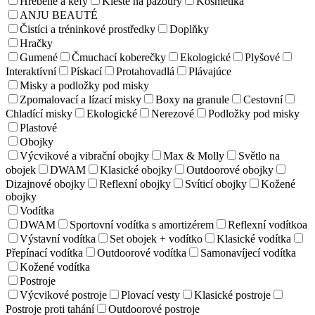
Hrebene a kefy
Kleště na pazoury
Kosmetika
ANJU BEAUTÉ
Čistíci a tréninkové prostředky
Doplňky
Hračky
Gumené
Čmuchací koberečky
Ekologické
Plyšové
Interaktívní
Pískací
Protahovadlá
Plávajúce
Misky a podložky pod misky
Zpomalovací a lízací misky
Boxy na granule
Cestovní
Chladící misky
Ekologické
Nerezové
Podložky pod misky
Plastové
Obojky
Výcvikové a vibrační obojky
Max & Molly
Světlo na
obojek
DWAM
Klasické obojky
Outdoorové obojky
Dizajnové obojky
Reflexní obojky
Svíticí obojky
Kožené
obojky
Vodítka
DWAM
Sportovní vodítka s amortizérem
Reflexní vodítkoa
Výstavní vodítka
Set obojek + vodítko
Klasické vodítka
Přepínací vodítka
Outdoorové vodítka
Samonavíjecí vodítka
Kožené vodítka
Postroje
Výcvikové postroje
Plovací vesty
Klasické postroje
Postroje proti tahání
Outdoorové postroje