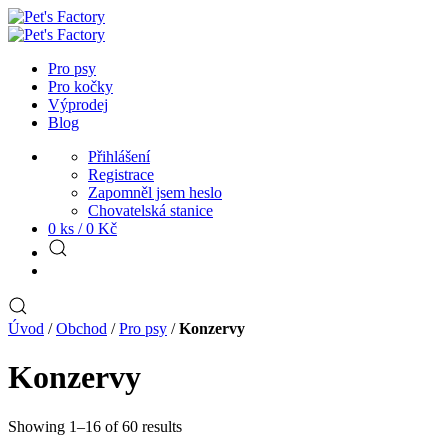
Pro psy
Pro kočky
Výprodej
Blog
Přihlášení
Registrace
Zapomněl jsem heslo
Chovatelská stanice
0 ks /
0
Kč
Úvod
/
Obchod
/
Pro psy
/
Konzervy
Konzervy
Showing 1–16 of 60 results