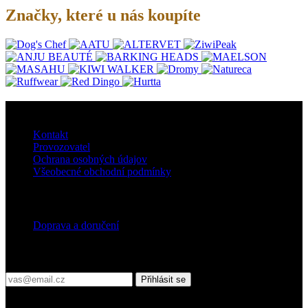
Značky, které u nás koupíte
O nás
Kontakt
Provozovatel
Ochrana osobných údajov
Všeobecné obchodní podmínky
Doprava
Doprava a doručení
Přihlaste se do našeho newsletteru
Přihlásit se
Platební podmínky