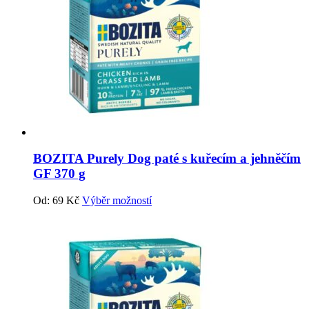
BOZITA Purely Dog paté s kuřecím a jehněčím
GF 370 g
Od:
69
Kč
Výběr možností