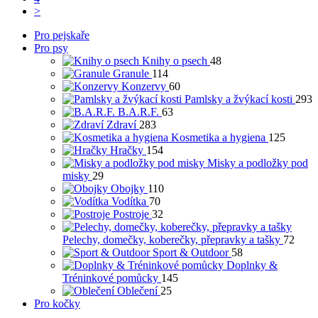
>
Pro pejskaře
Pro psy
Knihy o psech
48
Granule
114
Konzervy
60
Pamlsky a žvýkací kosti
293
B.A.R.F.
63
Zdraví
283
Kosmetika a hygiena
125
Hračky
154
Misky a podložky pod
misky
29
Obojky
110
Vodítka
70
Postroje
32
Pelechy, domečky, koberečky, přepravky a tašky
72
Sport & Outdoor
58
Doplnky &
Tréninkové pomůcky
145
Oblečení
25
Pro kočky