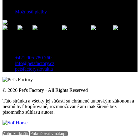
Možnosti platby
Kontakt
Záhradnícka 7, 903 01 Senec, Slovensko
+421 905 780 760
info@petsfactory.cz
petsfactoryslovakia
© 2026 Pet's Factory - All Rights Reserved
Táto stránka a všetky jej súčasti sú chránené autorským zákonom a
nesmú byť kopírované, rozmnožované ani inak šírené bez
písomného súhlasu autora.
Zobrazit košík
Pokračovat v nákupu