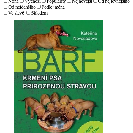
None
Výchozí
Popularity
Nejnovější
Od nejlevnejšího
Od nejdahšího
Podle jména
Ve slevě
Skladem