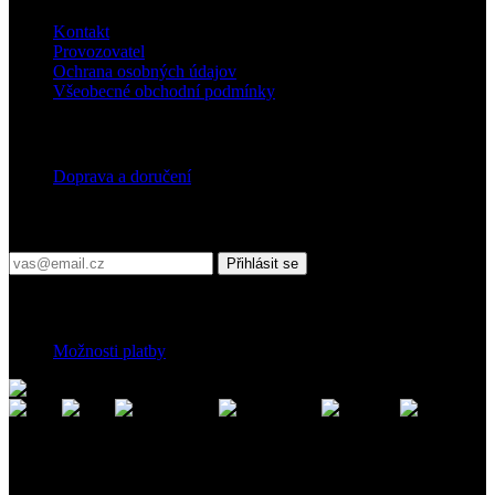
Kontakt
Provozovatel
Ochrana osobných údajov
Všeobecné obchodní podmínky
Doprava
Doprava a doručení
Přihlaste se do našeho newsletteru
Přihlásit se
Platební podmínky
Možnosti platby
Kontakt
Záhradnícka 7, 903 01 Senec, Slovensko