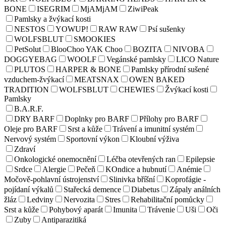
BONE
ISEGRIM
MjAMjAM
ZiwiPeak
Pamlsky a žvýkací kosti
NESTOS
YOWUP!
RAW RAW
Psí sušenky
WOLFSBLUT
SMOOKIES
PetSolut
BlooChoo YAK Choo
BOZITA
NIVOBA
DOGGYEBAG
WOOLF
Vegánské pamlsky
LICO Nature
PLUTOS
HARPER & BONE
Pamlsky přírodní sušené
vzduchem-žvýkací
MEATSNAX
OWEN BAKED
TRADITION
WOLFSBLUT
CHEWIES
Žvýkací kosti
Pamlsky
B.A.R.F.
DRY BARF
Doplnky pro BARF
Přílohy pro BARF
Oleje pro BARF
Srst a kůže
Trávení a imunitní systém
Nervový systém
Sportovní výkon
Kloubní výživa
Zdraví
Onkologické onemocnění
Léčba otevřených ran
Epilepsie
Srdce
Alergie
Pečeň
KOndice a hubnutí
Anémie
Močově-pohlavní ústrojenství
Slinivka bříšní
Koprofágie -
pojídaní výkalů
Stařecká demence
Diabetus
Zápaly análních
žláz
Ledviny
Nervozita
Stres
Rehabilitační pomůcky
Srst a kůže
Pohybový aparát
Imunita
Trávenie
Uši
Oči
Zuby
Antiparazitiká