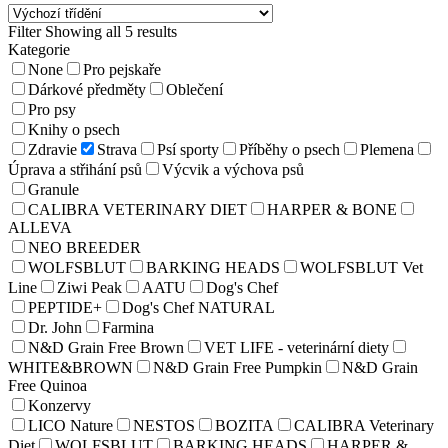
Filter
Showing all 5 results
Kategorie
None
Pro pejskaře
Dárkové předměty
Oblečení
Pro psy
Knihy o psech
Zdravie
Strava
Psí sporty
Příběhy o psech
Plemena
Úprava a střihání psů
Výcvik a výchova psů
Granule
CALIBRA VETERINARY DIET
HARPER & BONE
ALLEVA
NEO BREEDER
WOLFSBLUT
BARKING HEADS
WOLFSBLUT Vet
Line
Ziwi Peak
AATU
Dog's Chef
PEPTIDE+
Dog's Chef NATURAL
Dr. John
Farmina
N&D Grain Free Brown
VET LIFE - veterinární diety
WHITE&BROWN
N&D Grain Free Pumpkin
N&D Grain
Free Quinoa
Konzervy
LICO Nature
NESTOS
BOZITA
CALIBRA Veterinary
Diet
WOLFSBLUT
BARKING HEADS
HARPER &