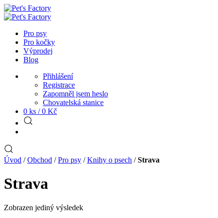
Pro psy
Pro kočky
Výprodej
Blog
Přihlášení
Registrace
Zapomněl jsem heslo
Chovatelská stanice
0 ks /
0
Kč
Úvod
/
Obchod
/
Pro psy
/
Knihy o psech
/
Strava
Strava
Zobrazen jediný výsledek