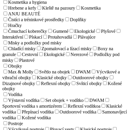
Kosmetika a hygiena
Hrebene a kefy
Kleště na pazoury
Kosmetika
ANJU BEAUTÉ
Čistíci a tréninkové prostředky
Doplňky
Hračky
Čmuchací koberečky
Gumené
Ekologické
Plyšové
Interaktívní
Pískací
Protahovadlá
Plávajúce
Misky a podložky pod misky
Chladící misky
Zpomalovací a lízací misky
Boxy na
granule
Cestovní
Ekologické
Nerezové
Podložky pod
misky
Plastové
Obojky
Max & Molly
Světlo na obojek
DWAM
Výcvikové a
vibrační obojky
Klasické obojky
Outdoorové obojky
Dizajnové obojky
Reflexní obojky
Svíticí obojky
Kožené
obojky
Vodítka
Výstavní vodítka
Set obojek + vodítko
DWAM
Sportovní vodítka s amortizérem
Reflexní vodítkoa
Klasické
vodítka
Přepínací vodítka
Outdoorové vodítka
Samonavíjecí
vodítka
Kožené vodítka
Postroje
Výcvikové postroje
Plovací vesty
Klasické postroje