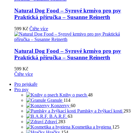
Natural Dog Food – Syrové krmivo pro psy
Praktická příručka – Susanne Reinerth
599
Kč
Čtěte více
Natural Dog Food – Syrové krmivo pro psy
Praktická příručka – Susanne Reinerth
599
Kč
Čtěte více
Pro pejskaře
Pro psy
Knihy o psech
48
Granule
114
Konzervy
60
Pamlsky a žvýkací kosti
293
B.A.R.F.
63
Zdraví
283
Kosmetika a hygiena
125
Hračky
154