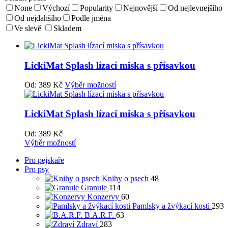
None
Výchozí
Popularity
Nejnovější
Od nejlevnejšího
Od nejdahšího
Podle jména
Ve slevě
Skladem
LickiMat Splash lízací miska s přísavkou
Od:
389
Kč
Výběr možností
LickiMat Splash lízací miska s přísavkou
Od:
389
Kč
Výběr možností
Pro pejskaře
Pro psy
Knihy o psech
48
Granule
114
Konzervy
60
Pamlsky a žvýkací kosti
293
B.A.R.F.
63
Zdraví
283