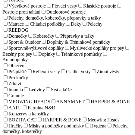
Výcvikové postroje
Plovací vesty
Klasické postroje
Postroje proti tahání
Outdoorové postroje
Pelechy, domečky, koberečky, přepravky a tašky
Matrace
Chladíci podložky
Deky
Pelechy
REEDOG
Domečky
Koberečky
Přepravky a tašky
Sport & Outdoor
Doplnky & Tréninkové pomůcky
Sportovně-výživové doplňky
Myslivecké doplňky pro psy
Bezény pro psy
Doplnky
Tréninkové pomůcky
Autodoplnky
Oblečení
Pršipláště
Reflexní vesty
Cladici vesty
Zimní věsty
Pro kočky
Zdraví
Imunita
Ledviny
Srst a kůže
Granule
MEOWING HEADS
ANNAMAET
HARPER & BONE
AATU
Farmina N&D
Konzervy a kapsičky
BOZITA CAT
HARPER & BONE
Meowing Heads
Hračky
Misky a podložky pod misky
Hygiena
Pelechy,
domečky, koberečky