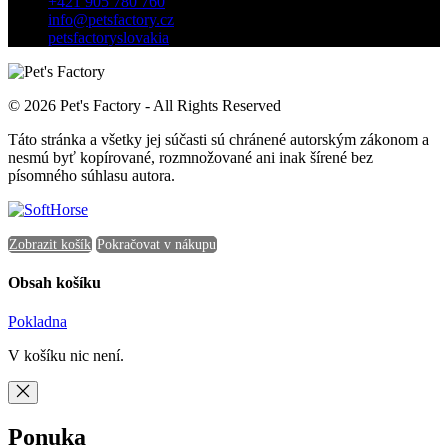
+421 905 780 760
info@petsfactory.cz
petsfactoryslovakia
© 2026 Pet's Factory - All Rights Reserved
Táto stránka a všetky jej súčasti sú chránené autorským zákonom a
nesmú byť kopírované, rozmnožované ani inak šírené bez
písomného súhlasu autora.
Zobrazit košík
Pokračovat v nákupu
Obsah košíku
Pokladna
V košíku nic není.
Ponuka