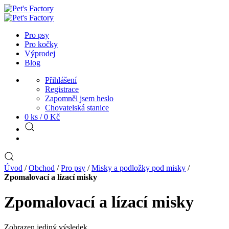
Pro psy
Pro kočky
Výprodej
Blog
Přihlášení
Registrace
Zapomněl jsem heslo
Chovatelská stanice
0 ks /
0
Kč
Úvod
/
Obchod
/
Pro psy
/
Misky a podložky pod misky
/
Zpomalovací a lízací misky
Zpomalovací a lízací misky
Zobrazen jediný výsledek