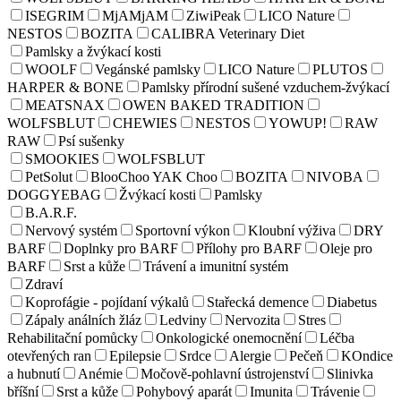
ISEGRIM
MjAMjAM
ZiwiPeak
LICO Nature
NESTOS
BOZITA
CALIBRA Veterinary Diet
Pamlsky a žvýkací kosti
WOOLF
Vegánské pamlsky
LICO Nature
PLUTOS
HARPER & BONE
Pamlsky přírodní sušené vzduchem-žvýkací
MEATSNAX
OWEN BAKED TRADITION
WOLFSBLUT
CHEWIES
NESTOS
YOWUP!
RAW
RAW
Psí sušenky
SMOOKIES
WOLFSBLUT
PetSolut
BlooChoo YAK Choo
BOZITA
NIVOBA
DOGGYEBAG
Žvýkací kosti
Pamlsky
B.A.R.F.
Nervový systém
Sportovní výkon
Kloubní výživa
DRY
BARF
Doplnky pro BARF
Přílohy pro BARF
Oleje pro
BARF
Srst a kůže
Trávení a imunitní systém
Zdraví
Koprofágie - pojídaní výkalů
Stařecká demence
Diabetus
Zápaly análních žláz
Ledviny
Nervozita
Stres
Rehabilitační pomůcky
Onkologické onemocnění
Léčba
otevřených ran
Epilepsie
Srdce
Alergie
Pečeň
KOndice
a hubnutí
Anémie
Močově-pohlavní ústrojenství
Slinivka
bříšní
Srst a kůže
Pohybový aparát
Imunita
Trávenie