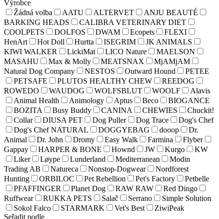
Výrobce
Žádná volba
AATU
ALTERVET
ANJU BEAUTÉ
BARKING HEADS
CALIBRA VETERINARY DIET
COOLPETS
DOLFOS
DWAM
Ecopets
FLEXI
HenArt
Hot Doll
Hurtta
ISEGRIM
JK ANIMALS
KIWI WALKER
LickiMat
LICO Nature
MAELSON
MASAHU
Max & Molly
MEATSNAX
MjAMjAM
Natural Dog Company
NESTOS
Outward Hound
PETEE
PETSAFE
PLUTOS HEALTHY CHEW
REEDOG
ROWEDO
WAUDOG
WOLFSBLUT
WOOLF
Alavis
Animal Health
Animology
Aptus
Beco
BIOGANCE
BOZITA
Busy Buddy
CANINA
CHEWIES
Chuckit!
Collar
DIUSA PET
Dog Puller
Dog Trace
Dog's Chef
Dog's Chef NATURAL
DOGGYEBAG
dooop
Dr.
Animal
Dr. John
Dromy
Easy Walk
Farmina
Flyber
Gappay
HARPER & BONE
Hownd
JW
Kurgo
KW
Liker
Løype
Lunderland
Mediterranean
Modin
Trading AB
Natureca
Nonstop-Dogwear
Nordforest
Hunting
ORBILOC
Pet Rebellion
Pet's Factory
Petbelle
PFAFFINGER
Planet Dog
RAW RAW
Red Dingo
Ruffwear
RUKKA PETS
Salač
Serrano
Simple Solution
Sokol Falco
STARMARK
Vet's Best
ZiwiPeak
Seřadit podle