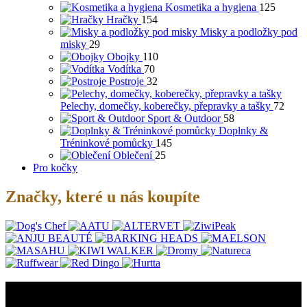
Kosmetika a hygiena
125
Hračky
154
Misky a podložky pod
misky
29
Obojky
110
Vodítka
70
Postroje
32
Pelechy, domečky, koberečky, přepravky a tašky
72
Sport & Outdoor
58
Doplnky &
Tréninkové pomůcky
145
Oblečení
25
Pro kočky
Značky, které u nás koupíte
O nás