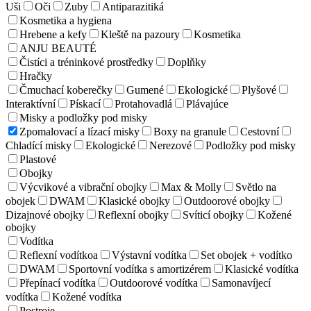
Uši
Oči
Zuby
Antiparazitiká
Kosmetika a hygiena
Hrebene a kefy
Kleště na pazoury
Kosmetika
ANJU BEAUTÉ
Čistíci a tréninkové prostředky
Doplňky
Hračky
Čmuchací koberečky
Gumené
Ekologické
Plyšové
Interaktívní
Pískací
Protahovadlá
Plávajúce
Misky a podložky pod misky
Zpomalovací a lízací misky
Boxy na granule
Cestovní
Chladící misky
Ekologické
Nerezové
Podložky pod misky
Plastové
Obojky
Výcvikové a vibrační obojky
Max & Molly
Světlo na
obojek
DWAM
Klasické obojky
Outdoorové obojky
Dizajnové obojky
Reflexní obojky
Svíticí obojky
Kožené
obojky
Vodítka
Reflexní vodítkoa
Výstavní vodítka
Set obojek + vodítko
DWAM
Sportovní vodítka s amortizérem
Klasické vodítka
Přepínací vodítka
Outdoorové vodítka
Samonavíjecí
vodítka
Kožené vodítka
Postroje