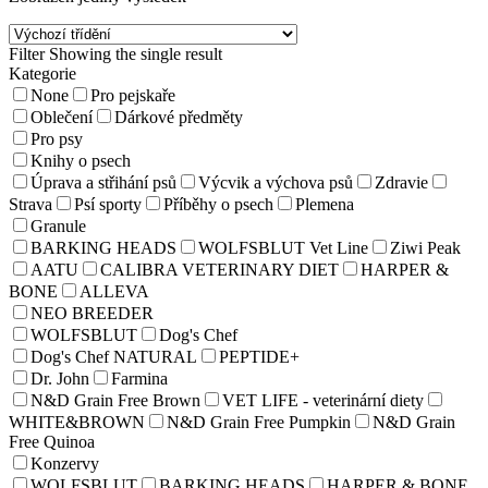
Filter
Showing the single result
Kategorie
None
Pro pejskaře
Oblečení
Dárkové předměty
Pro psy
Knihy o psech
Úprava a střihání psů
Výcvik a výchova psů
Zdravie
Strava
Psí sporty
Příběhy o psech
Plemena
Granule
BARKING HEADS
WOLFSBLUT Vet Line
Ziwi Peak
AATU
CALIBRA VETERINARY DIET
HARPER &
BONE
ALLEVA
NEO BREEDER
WOLFSBLUT
Dog's Chef
Dog's Chef NATURAL
PEPTIDE+
Dr. John
Farmina
N&D Grain Free Brown
VET LIFE - veterinární diety
WHITE&BROWN
N&D Grain Free Pumpkin
N&D Grain
Free Quinoa
Konzervy
WOLFSBLUT
BARKING HEADS
HARPER & BONE