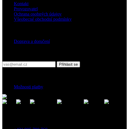
Kontakt
Provozovatel
Ochrana osobných údajov
Všeobecné obchodní podmínky
Doprava
Doprava a doručení
Přihlaste se do našeho newsletteru
Přihlásit se
Platební podmínky
Možnosti platby
Kontakt
Záhradnícka 7, 903 01 Senec, Slovensko