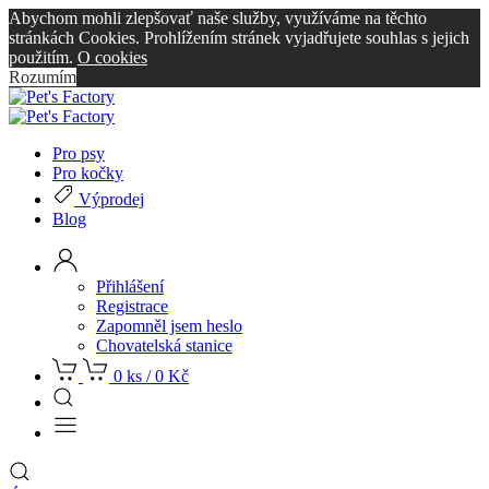
Abychom mohli zlepšovať naše služby, využíváme na těchto
stránkách Cookies. Prohlížením stránek vyjadřujete souhlas s jejich
použitím.
O cookies
Rozumím
Pro psy
Pro kočky
Výprodej
Blog
Přihlášení
Registrace
Zapomněl jsem heslo
Chovatelská stanice
0 ks /
0
Kč