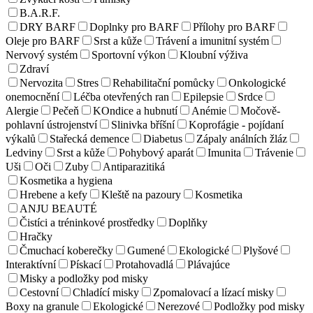
B.A.R.F.
DRY BARF
Doplnky pro BARF
Přílohy pro BARF
Oleje pro BARF
Srst a kůže
Trávení a imunitní systém
Nervový systém
Sportovní výkon
Kloubní výživa
Zdraví
Nervozita
Stres
Rehabilitační pomůcky
Onkologické
onemocnění
Léčba otevřených ran
Epilepsie
Srdce
Alergie
Pečeň
KOndice a hubnutí
Anémie
Močově-
pohlavní ústrojenství
Slinivka bříšní
Koprofágie - pojídaní
výkalů
Stařecká demence
Diabetus
Zápaly análních žláz
Ledviny
Srst a kůže
Pohybový aparát
Imunita
Trávenie
Uši
Oči
Zuby
Antiparazitiká
Kosmetika a hygiena
Hrebene a kefy
Kleště na pazoury
Kosmetika
ANJU BEAUTÉ
Čistíci a tréninkové prostředky
Doplňky
Hračky
Čmuchací koberečky
Gumené
Ekologické
Plyšové
Interaktívní
Pískací
Protahovadlá
Plávajúce
Misky a podložky pod misky
Cestovní
Chladící misky
Zpomalovací a lízací misky
Boxy na granule
Ekologické
Nerezové
Podložky pod misky