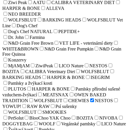
Ziwi Peak
AATU
CALIBRA VETERINARY DIET
HARPER & BONE
ALLEVA
NEO BREEDER
WOLFSBLUT
BARKING HEADS
WOLFSBLUT Vet
Line
Dog's Chef
Dog's Chef NATURAL
PEPTIDE+
Dr. John
Farmina
N&D Grain Free Brown
VET LIFE - veterinární diety
WHITE&BROWN
N&D Grain Free Pumpkin
N&D Grain
Free Quinoa
Konzervy
MjAMjAM
ZiwiPeak
LICO Nature
NESTOS
BOZITA
CALIBRA Veterinary Diet
WOLFSBLUT
BARKING HEADS
HARPER & BONE
ISEGRIM
Pamlsky a žvýkací kosti
PLUTOS
HARPER & BONE
Pamlsky přírodní sušené
vzduchem-žvýkací
MEATSNAX
OWEN BAKED
TRADITION
WOLFSBLUT
CHEWIES
NESTOS
YOWUP!
RAW RAW
Psí sušenky
WOLFSBLUT
SMOOKIES
PetSolut
BlooChoo YAK Choo
BOZITA
NIVOBA
DOGGYEBAG
WOOLF
Vegánské pamlsky
LICO Nature
Žvýkací kosti
Pamlsky