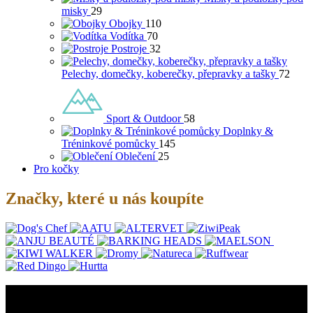
misky
29
Obojky
110
Vodítka
70
Postroje
32
Pelechy, domečky, koberečky, přepravky a tašky
72
Sport & Outdoor
58
Doplnky &
Tréninkové pomůcky
145
Oblečení
25
Pro kočky
Značky, které u nás koupíte
O nás