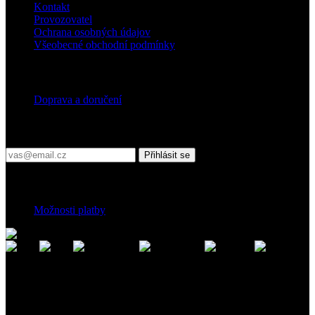
Kontakt
Provozovatel
Ochrana osobných údajov
Všeobecné obchodní podmínky
Doprava
Doprava a doručení
Přihlaste se do našeho newsletteru
Přihlásit se
Platební podmínky
Možnosti platby
Kontakt
Záhradnícka 7, 903 01 Senec, Slovensko