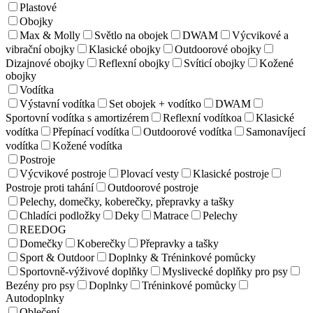
Plastové
Obojky
Max & Molly
Světlo na obojek
DWAM
Výcvikové a
vibrační obojky
Klasické obojky
Outdoorové obojky
Dizajnové obojky
Reflexní obojky
Svíticí obojky
Kožené
obojky
Vodítka
Výstavní vodítka
Set obojek + vodítko
DWAM
Sportovní vodítka s amortizérem
Reflexní vodítkoa
Klasické
vodítka
Přepínací vodítka
Outdoorové vodítka
Samonavíjecí
vodítka
Kožené vodítka
Postroje
Výcvikové postroje
Plovací vesty
Klasické postroje
Postroje proti tahání
Outdoorové postroje
Pelechy, domečky, koberečky, přepravky a tašky
Chladíci podložky
Deky
Matrace
Pelechy
REEDOG
Domečky
Koberečky
Přepravky a tašky
Sport & Outdoor
Doplnky & Tréninkové pomůcky
Sportovně-výživové doplňky
Myslivecké doplňky pro psy
Bezény pro psy
Doplnky
Tréninkové pomůcky
Autodoplnky
Oblečení