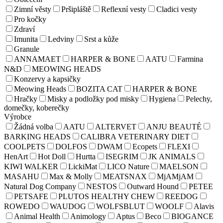
Zimní věsty
Pršipláště
Reflexní vesty
Cladici vesty
Pro kočky
Zdraví
Imunita
Ledviny
Srst a kůže
Granule
ANNAMAET
HARPER & BONE
AATU
Farmina
N&D
MEOWING HEADS
Konzervy a kapsičky
Meowing Heads
BOZITA CAT
HARPER & BONE
Hračky
Misky a podložky pod misky
Hygiena
Pelechy,
domečky, koberečky
Výrobce
Žádná volba
AATU
ALTERVET
ANJU BEAUTÉ
BARKING HEADS
CALIBRA VETERINARY DIET
COOLPETS
DOLFOS
DWAM
Ecopets
FLEXI
HenArt
Hot Doll
Hurtta
ISEGRIM
JK ANIMALS
KIWI WALKER
LickiMat
LICO Nature
MAELSON
MASAHU
Max & Molly
MEATSNAX
MjAMjAM
Natural Dog Company
NESTOS
Outward Hound
PETEE
PETSAFE
PLUTOS HEALTHY CHEW
REEDOG
ROWEDO
WAUDOG
WOLFSBLUT
WOOLF
Alavis
Animal Health
Animology
Aptus
Beco
BIOGANCE