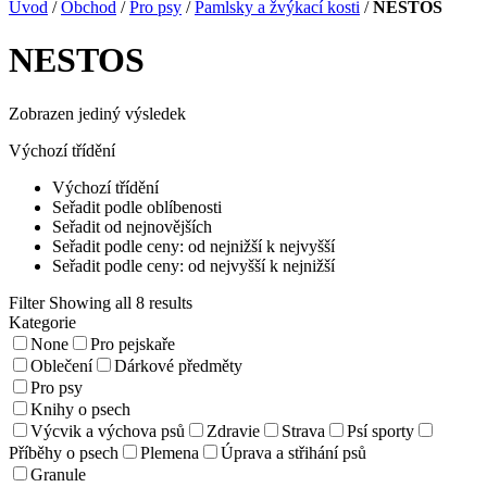
Úvod
/
Obchod
/
Pro psy
/
Pamlsky a žvýkací kosti
/
NESTOS
NESTOS
Zobrazen jediný výsledek
Výchozí třídění
Výchozí třídění
Seřadit podle oblíbenosti
Seřadit od nejnovějších
Seřadit podle ceny: od nejnižší k nejvyšší
Seřadit podle ceny: od nejvyšší k nejnižší
Filter
Showing all 8 results
Kategorie
None
Pro pejskaře
Oblečení
Dárkové předměty
Pro psy
Knihy o psech
Výcvik a výchova psů
Zdravie
Strava
Psí sporty
Příběhy o psech
Plemena
Úprava a střihání psů
Granule