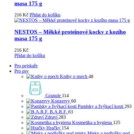
masa 175 g
216
Kč
Přidat do košíku
NESTOS – Měkké proteinové kocky z kozího
masa 175 g
216
Kč
Přidat do košíku
Pro pejskaře
Pro psy
Knihy o psech
48
Granule
114
Konzervy
60
Pamlsky a žvýkací kosti
293
B.A.R.F.
63
Zdraví
283
Kosmetika a hygiena
125
Hračky
154
Misky a podložky pod