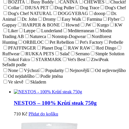
BOZITA
Busy Buddy
CANINA
CHEWIES
Chuckit!
Collar
DIUSA PET
Dog Puller
Dog Trace
Dog's Chef
Dog's Chef NATURAL
DOGGYEBAG
dooop
Dr.
Animal
Dr. John
Dromy
Easy Walk
Farmina
Flyber
Gappay
HARPER & BONE
Hownd
JW
Kurgo
KW
Liker
Løype
Lunderland
Mediterranean
Modin
Trading AB
Natureca
Nonstop-Dogwear
Nordforest
Hunting
ORBILOC
Pet Rebellion
Pet's Factory
Petbelle
PFAFFINGER
Planet Dog
RAW RAW
Red Dingo
Ruffwear
RUKKA PETS
Salač
Serrano
Simple Solution
Sokol Falco
STARMARK
Vet's Best
ZiwiPeak
Seřadit podle
None
Výchozí
Popularity
Nejnovější
Od nejlevnejšího
Od nejdahšího
Podle jména
Ve slevě
Skladem
NESTOS – 100% Krůtí steak 750g
710
Kč
Přidat do košíku