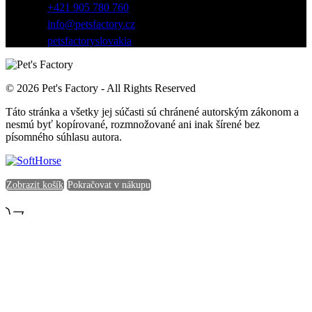
+421 905 780 760
info@petsfactory.cz
petsfactoryslovakia
© 2026 Pet's Factory - All Rights Reserved
Táto stránka a všetky jej súčasti sú chránené autorským zákonom a
nesmú byť kopírované, rozmnožované ani inak šírené bez
písomného súhlasu autora.
Zobrazit košík
Pokračovat v nákupu
Obsah košíku
Pokladna
V košíku nic není.