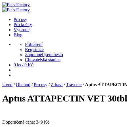
Pro psy
Pro kočky
Výprodej
Blog
Přihlášení
Registrace
Zapomněl jsem heslo
Chovatelská stanice
0 ks /
0
Kč
Úvod
/
Obchod
/
Pro psy
/
Zdraví
/
Trávenie
/
Aptus ATTAPECTIN 
Aptus ATTAPECTIN VET 30tbl
Doporučená cena:
349
Kč