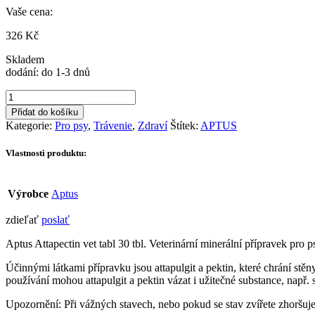
Vaše cena:
326
Kč
Skladem
dodání: do 1-3 dnů
Aptus
ATTAPECTIN
Přidat do košíku
VET
Kategorie:
Pro psy
,
Trávenie
,
Zdraví
Štítek:
APTUS
30tbl.
množství
Vlastnosti produktu:
Výrobce
Aptus
zdieľať
poslať
Aptus Attapectin vet tabl 30 tbl. Veterinární minerální přípravek pro
Účinnými látkami přípravku jsou attapulgit a pektin, které chrání stěny
používání mohou attapulgit a pektin vázat i užitečné substance, např
Upozornění: Při vážných stavech, nebo pokud se stav zvířete zhoršuje