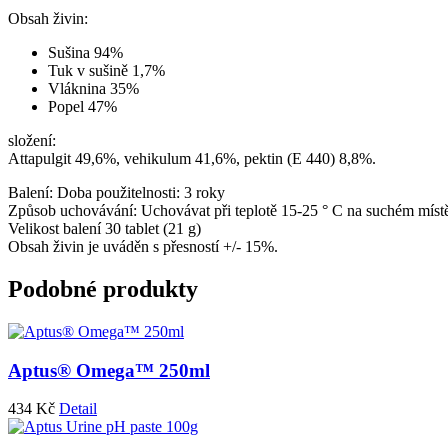
Obsah živin:
Sušina 94%
Tuk v sušině 1,7%
Vláknina 35%
Popel 47%
složení:
Attapulgit 49,6%, vehikulum 41,6%, pektin (E 440) 8,8%.
Balení: Doba použitelnosti: 3 roky
Způsob uchovávání: Uchovávat při teplotě 15-25 ° C na suchém míst
Velikost balení 30 tablet (21 g)
Obsah živin je uváděn s přesností +/- 15%.
Podobné produkty
Aptus® Omega™ 250ml
434
Kč
Detail