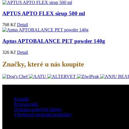
APTUS APTO FLEX sirup 500 ml
768
Kč
Detail
Aptus APTOBALANCE PET powder 140g
326
Kč
Detail
Značky, které u nás koupíte
O nás
Kontakt
Provozovatel
Ochrana osobných údajov
Všeobecné obchodní podmínky
Doprava