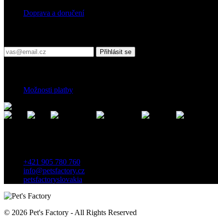
Doprava a doručení
Přihlaste se do našeho newsletteru
Přihlásit se
Platební podmínky
Možnosti platby
Kontakt
Záhradnícka 7, 903 01 Senec, Slovensko
+421 905 780 760
info@petsfactory.cz
petsfactoryslovakia
© 2026 Pet's Factory - All Rights Reserved