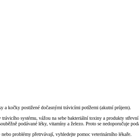
 psy a kočky postižené dočasnými trávicími potížemi (akutní průjem).
 trávicího systému, vážou na sebe bakteriální toxiny a produkty střevní 
. souběžně podávané léky, vitamíny a železo. Proto se nedoporučuje podá
 nebo problémy přetrvávají, vyhledejte pomoc veterinárního lékaře.