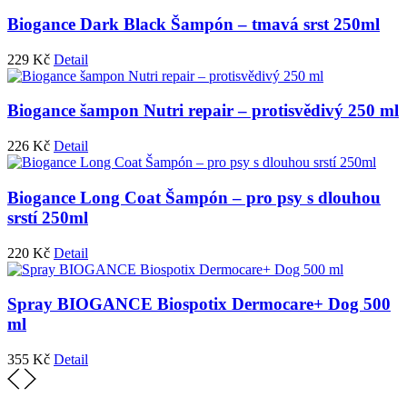
Biogance Dark Black Šampón – tmavá srst 250ml
229
Kč
Detail
Biogance šampon Nutri repair – protisvědivý 250 ml
226
Kč
Detail
Biogance Long Coat Šampón – pro psy s dlouhou
srstí 250ml
220
Kč
Detail
Spray BIOGANCE Biospotix Dermocare+ Dog 500
ml
355
Kč
Detail