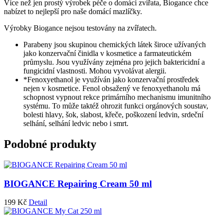
Více než jen prostý výrobek péče o domácí zvířata, Biogance chce
nabízet to nejlepší pro naše domácí mazlíčky.
Výrobky Biogance nejsou testovány na zvířatech.
Parabeny jsou skupinou chemických látek široce užívaných
jako konzervační činidla v kosmetice a farmateutickém
průmyslu. Jsou využívány zejména pro jejich baktericidní a
fungicidní vlastnosti. Mohou vyvolávat alergii.
*Fenoxyethanol je využíván jako konzervační prostředek
nejen v kosmetice. Fenol obsažený ve fenoxyethanolu má
schopnost vypnout rekce primárního mechanismu imunitního
systému. To může taktéž ohrozit funkci orgánových soustav,
bolesti hlavy, šok, slabost, křeče, poškození ledvin, srdeční
selhání, selhání ledvic nebo i smrt.
Podobné produkty
BIOGANCE Repairing Cream 50 ml
199
Kč
Detail