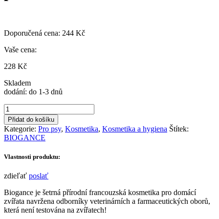
Doporučená cena:
244
Kč
Vaše cena:
228
Kč
Skladem
dodání: do 1-3 dnů
Biogance
My
Přidat do košíku
Puppy
Kategorie:
Pro psy
,
Kosmetika
,
Kosmetika a hygiena
Štítek:
Šampón
BIOGANCE
-
pro
Vlastnosti produktu:
štěňátka
250ml
zdieľať
poslať
množství
Biogance je šetrná přírodní francouzská kosmetika pro domácí
zvířata navržena odborníky veterinárních a farmaceutických oborů,
která není testována na zvířatech!