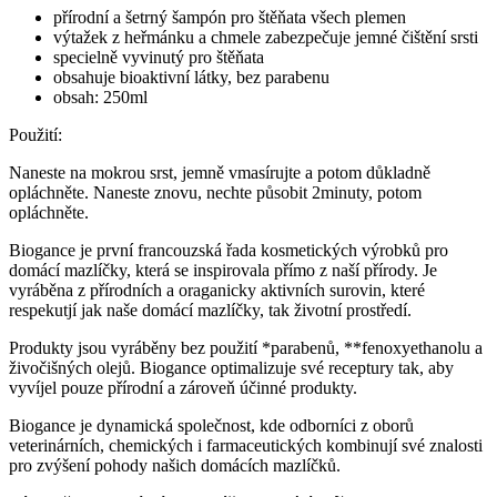
přírodní a šetrný šampón pro štěňata všech plemen
výtažek z heřmánku a chmele zabezpečuje jemné čištění srsti
specielně vyvinutý pro štěňata
obsahuje bioaktivní látky, bez parabenu
obsah: 250ml
Použití:
Naneste na mokrou srst, jemně vmasírujte a potom důkladně
opláchněte. Naneste znovu, nechte působit 2minuty, potom
opláchněte.
Biogance je první francouzská řada kosmetických výrobků pro
domácí mazlíčky, která se inspirovala přímo z naší přírody. Je
vyráběna z přírodních a oraganicky aktivních surovin, které
respekutjí jak naše domácí mazlíčky, tak životní prostředí.
Produkty jsou vyráběny bez použití *parabenů, **fenoxyethanolu a
živočišných olejů. Biogance optimalizuje své receptury tak, aby
vyvíjel pouze přírodní a zároveň účinné produkty.
Biogance je dynamická společnost, kde odborníci z oborů
veterinárních, chemických i farmaceutických kombinují své znalosti
pro zvýšení pohody našich domácích mazlíčků.