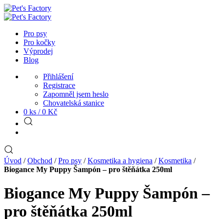
Pro psy
Pro kočky
Výprodej
Blog
Přihlášení
Registrace
Zapomněl jsem heslo
Chovatelská stanice
0 ks /
0
Kč
Úvod
/
Obchod
/
Pro psy
/
Kosmetika a hygiena
/
Kosmetika
/
Biogance My Puppy Šampón – pro štěňátka 250ml
Biogance My Puppy Šampón –
pro štěňátka 250ml