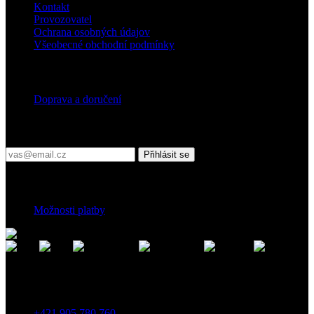
Kontakt
Provozovatel
Ochrana osobných údajov
Všeobecné obchodní podmínky
Doprava
Doprava a doručení
Přihlaste se do našeho newsletteru
Přihlásit se
Platební podmínky
Možnosti platby
Kontakt
Záhradnícka 7, 903 01 Senec, Slovensko
+421 905 780 760