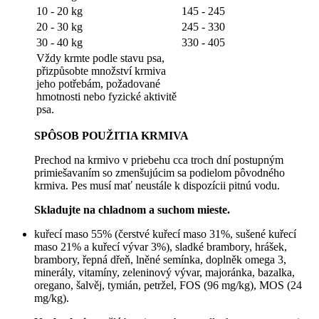
10 - 20 kg
145 - 245
20 - 30 kg
245 - 330
30 - 40 kg
330 - 405
Vždy krmte podle stavu psa,
přizpůsobte množství krmiva
jeho potřebám, požadované
hmotnosti nebo fyzické aktivitě
psa.
SPÔSOB POUŽITIA KRMIVA
Prechod na krmivo v priebehu cca troch dní postupným
primiešavaním so zmenšujúcim sa podielom pôvodného
krmiva. Pes musí mať neustále k dispozícii pitnú vodu.
Skladujte na chladnom a suchom mieste.
kuřecí maso 55% (čerstvé kuřecí maso 31%, sušené kuřecí
maso 21% a kuřecí vývar 3%), sladké brambory, hrášek,
brambory, řepná dřeň, lněné semínka, doplněk omega 3,
minerály, vitamíny, zeleninový vývar, majoránka, bazalka,
oregano, šalvěj, tymián, petržel, FOS (96 mg/kg), MOS (24
mg/kg).