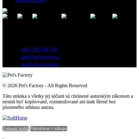
Možnosti platby
Kontakt
Záhradnícka 7, 903 01 Senec, Slovensko
+421 905 780 760
info@petsfactory.cz
petsfactoryslovakia
© 2026 Pet's Factory - All Rights Reserved
Táto stránka a všetky jej súčasti sú chránené autorským zákonom a
nesmú byť kopírované, rozmnožované ani inak šírené bez
písomného súhlasu autora.
Zobrazit košík
Pokračovat v nákupu