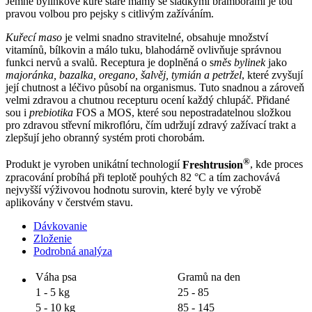
Jemné bylinkové kuře staré mámy se sladkými bramborami je tou
pravou volbou pro pejsky s citlivým zažíváním.
Kuřecí maso
je velmi snadno stravitelné, obsahuje množství
vitamínů, bílkovin a málo tuku, blahodárně ovlivňuje správnou
funkci nervů a svalů. Receptura je doplněná o s
měs bylinek
jako
majoránka, bazalka, oregano, šalvěj, tymián a petržel
, které zvyšují
její chutnost a léčivo působí na organismus. Tuto snadnou a zároveň
velmi zdravou a chutnou recepturu ocení každý chlupáč. Přidané
sou i
prebiotika
FOS a MOS, které sou nepostradatelnou složkou
pro zdravou střevní mikroflóru, čím udržují zdravý zažívací trakt a
zlepšují jeho obranný systém proti chorobám.
®
Produkt je vyroben unikátní technologií
Freshtrusion
, kde proces
zpracování probíhá při teplotě pouhých 82 °C a tím zachovává
nejvyšší výživovou hodnotu surovin, které byly ve výrobě
aplikovány v čerstvém stavu.
Dávkovanie
Zloženie
Podrobná analýza
Váha psa
Gramů na den
1 - 5 kg
25 - 85
5 - 10 kg
85 - 145