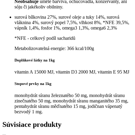
Neobsahuje
umělé barviva, ochucovadla, konzervanty, ani
sóju či jakékoliv obilniny.
surová bílkovina 27%, surové oleje a tuky 14%, surová
vláknina 4%, surový popel 7,5%, vlhkost 8%, *NFE 39,5%,
vápník 1,4%, fosfor 1%, omega3 1,3%, omega6 2,3%
*NFE - celkový podíl sacharidů
Metabolizovatelná energie: 366 kcal/100g
Doplňkové látky na 1kg
vitamin A 15000 MJ, vitamin D3 2000 MJ, vitamin E 95 MJ
Stopové prvky na 1kg
monohydrát síranu železnatého 50 mg, monohydrát síranu
zinečnatého 50 mg, monohydrát síranu manganitého 35 mg,
pentahydrát síranu měďnatého 15 mg, jodičnan vápenatý
bezvodý 1 mg.
Súvisiace produkty