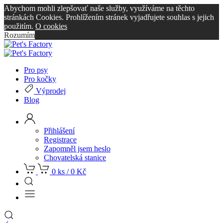
Abychom mohli zlepšovať naše služby, využíváme na těchto
stránkách Cookies. Prohlížením stránek vyjadřujete souhlas s jejich
použitím.
O cookies
Rozumím
Pro psy
Pro kočky
Výprodej
Blog
Přihlášení
Registrace
Zapomněl jsem heslo
Chovatelská stanice
0 ks /
0
Kč