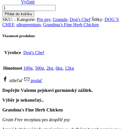
Vyčistit
DOG'S
CHEF
Přidat do košíku
Grandma's
SKU:
-
Kategorie:
Pro psy
,
Granule
,
Dog's Chef
Štítky:
DOG´S
Fine
CHEF
,
ultrapremium
,
Grandma’s Fine Herb Chicken
Herb
Chicken
Vlastnosti produktu:
množství
Výrobce
Dog's Chef
Hmotnost
100g
,
500g
,
2kg
,
6kg
,
12kg
zdieľať
poslať
Dopřejte Vašemu pejskovi gurmánský zážitek.
Výběr je nekonečný..
Grandma's Fine Herb Chicken
Grain Free
receptura pro
dospělé psy