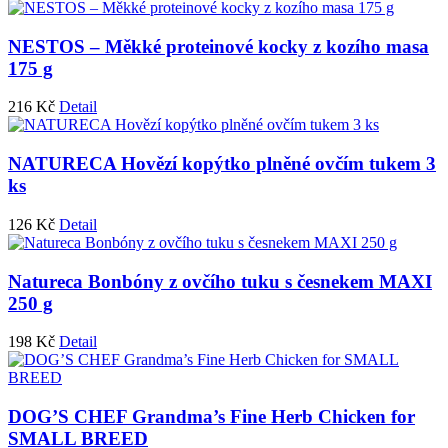
NESTOS – Měkké proteinové kocky z kozího masa
175 g
216
Kč
Detail
NATURECA Hovězí kopýtko plněné ovčím tukem 3
ks
126
Kč
Detail
Natureca Bonbóny z ovčího tuku s česnekem MAXI
250 g
198
Kč
Detail
DOG’S CHEF Grandma’s Fine Herb Chicken for
SMALL BREED