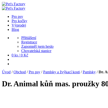
Pro psy
Pro kočky
Výprodej
Blog
Přihlášení
Registrace
Zapomněl jsem heslo
Chovatelská stanice
0 ks /
0
Kč
Úvod
/
Obchod
/
Pro psy
/
Pamlsky a žvýkací kosti
/
Pamlsky
/
Dr. A
Dr. Animal kůň mas. proužky 8