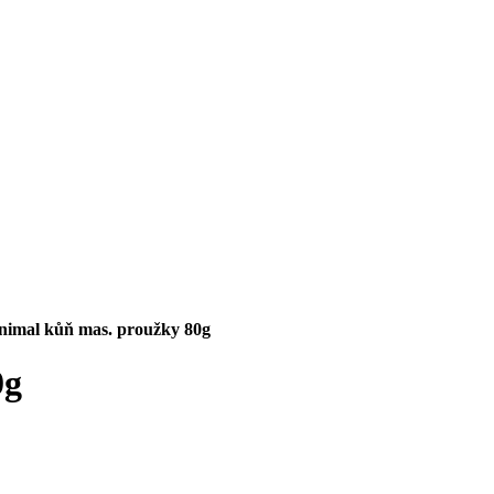
nimal kůň mas. proužky 80g
0g