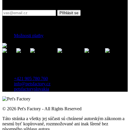
Přihlaste se do našeho newsletteru
Přihlásit se
Platební podmínky
Možnosti platby
Kontakt
Záhradnícka 7, 903 01 Senec, Slovensko
+421 905 780 760
info@petsfactory.cz
petsfactoryslovakia
© 2026 Pet's Factory - All Rights Reserved
Táto stránka a všetky jej súčasti sú chránené autorským zákonom a
nesmú byť kopírované, rozmnožované ani inak šírené bez
písomného súhlasu autora.