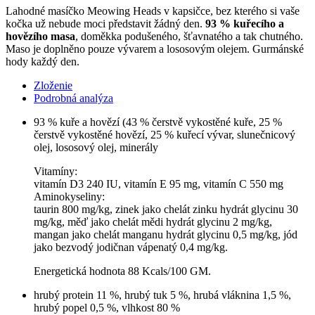
Lahodné masíčko Meowing Heads v kapsičce, bez kterého si vaše
kočka už nebude moci představit žádný den.
93 % kuřecího a
hovězího masa
, doměkka podušeného, šťavnatého a tak chutného.
Maso je doplněno pouze vývarem a lososovým olejem. Gurmánské
hody každý den.
Zloženie
Podrobná analýza
93 % kuře a hovězí (43 % čerstvě vykostěné kuře, 25 %
čerstvě vykostěné hovězí, 25 % kuřecí vývar, slunečnicový
olej, lososový olej, minerály
Vitamíny:
vitamín D3 240 IU, vitamín E 95 mg, vitamín C 550 mg
Aminokyseliny:
taurin 800 mg/kg, zinek jako chelát zinku hydrát glycinu 30
mg/kg, měď jako chelát mědi hydrát glycinu 2 mg/kg,
mangan jako chelát manganu hydrát glycinu 0,5 mg/kg, jód
jako bezvodý jodičnan vápenatý 0,4 mg/kg.
Energetická hodnota 88 Kcals/100 GM.
hrubý protein 11 %, hrubý tuk 5 %, hrubá vláknina 1,5 %,
hrubý popel 0,5 %, vlhkost 80 %