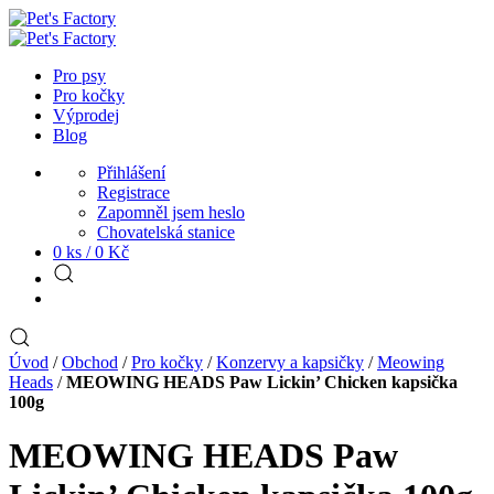
Pro psy
Pro kočky
Výprodej
Blog
Přihlášení
Registrace
Zapomněl jsem heslo
Chovatelská stanice
0 ks /
0
Kč
Úvod
/
Obchod
/
Pro kočky
/
Konzervy a kapsičky
/
Meowing
Heads
/
MEOWING HEADS Paw Lickin’ Chicken kapsička
100g
MEOWING HEADS Paw