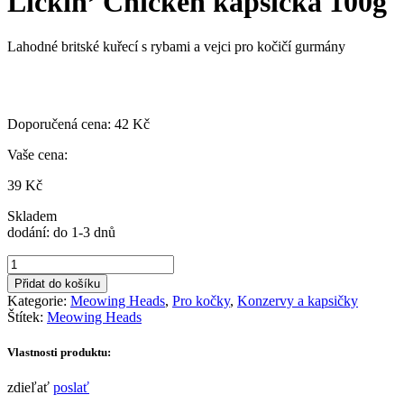
Lickin’ Chicken kapsička 100g
Lahodné britské kuřecí s rybami a vejci pro kočičí gurmány
Doporučená cena:
42
Kč
Vaše cena:
39
Kč
Skladem
dodání: do 1-3 dnů
MEOWING
HEADS
Přidat do košíku
Paw
Kategorie:
Meowing Heads
,
Pro kočky
,
Konzervy a kapsičky
Lickin’
Štítek:
Meowing Heads
Chicken
kapsička
Vlastnosti produktu:
100g
množství
zdieľať
poslať