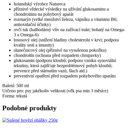
holandský výrobce Natureca
příznivé vědecké výsledky na užívání glukosaminu a
chondroitinu na pohybový aparát
rozmarýn (velké množství železa, vápníku a vitaminu B6;
antioxidační účinky)
ovčí tuk (balhodárný vliv na zažívací trakt; bohatý na Omega-
3 a Omega-6)
lososový olej (snížení hladiny cholesterolu v krvi; podpora
kvality srsti a imunity)
slunečnicový olej (příznivé na vysušenou pokožku)
chondroitin (ochrana před rozpadem chrupavky)
glukosamin (podpora kloubů; podpora vzniku synoviální
tekutiny, která zajišťuje bezproblémový pohyb kloubů;
prevence před stárnutím vazů, šlach atd.)
preventivní opatření před rozpadem pohybového aparátu
Balení: 500 ml
Určeno pro: psy jakékoliv velikosti (věk psa min 3 měsíce)
Forma: tekutá
Podobné produkty