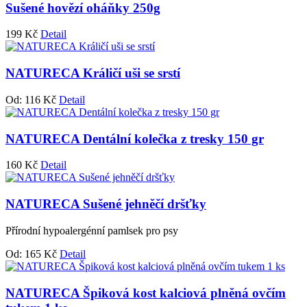
Sušené hovězí oháňky 250g
199
Kč
Detail
NATURECA Králičí uši se srstí
Od:
116
Kč
Detail
NATURECA Dentální kolečka z tresky 150 gr
160
Kč
Detail
NATURECA Sušené jehněčí dršťky
Přírodní hypoalergénní pamlsek pro psy
Od:
165
Kč
Detail
NATURECA Špiková kost kalciová plněná ovčím