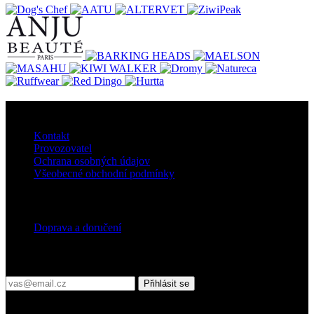
O nás
Kontakt
Provozovatel
Ochrana osobných údajov
Všeobecné obchodní podmínky
Doprava
Doprava a doručení
Přihlaste se do našeho newsletteru
Přihlásit se
Platební podmínky