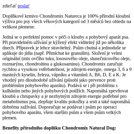
zdieľať
poslať
Doplňkové krmivo Chondromix Natureca je 100% přírodní kloubní
výživa pro psy všech věkových kategorií od 3 měsíců bez ohledu na
velikost plemene.
Jedná se o perfektní pomoc v péči o klouby a pohybový aparát psa.
Při pravidelném užívání je kýžený efekt viditelný již po několika
dnech. Přípravek je lehce stravitelný. Psům chutná a jednoduše se
aplikuje do jídla (např. Přimíchat ke granulím). Složení je velmi
originální (mix ovčího tuku, lososového oleje, slunečnicového oleje,
rozmarýnu, chondroitinu a glukosaminu). Chondromix zaručuje
rychlou a vysokou vstřebatelnost, je zdrojem energie, omega 3, 6 a 9
mastných kyselin, železa, vápníku a vitamínů A, B6, D, E a K. Je
vhodný pro dlouhodobé užívání (působí jako prevence proti
problémům pohybového aparátu). Podává se i při problému s
kulháním nebo jiných pohybových potížích. Napomáhá zpevňovat
kloubů a chrupavky a je nezbytným zdrojem energie potřebné pro
metabolismus psa, zlepšuje kvalitu pokožky a srsti a také napomáhá
dobrému zažívání. Doporučuje se podávat i psům po operaci
pohybového aparátu, všem starším psům a všem psům velkých
plemen.
Benefity přírodního doplňku Chondromix Natural Dog: