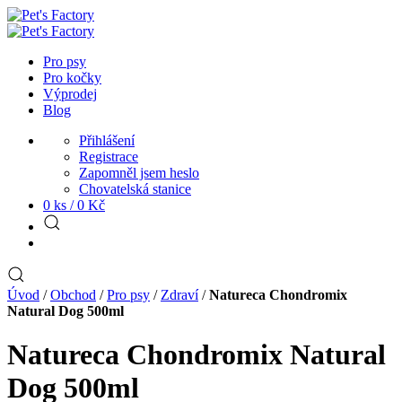
Pro psy
Pro kočky
Výprodej
Blog
Přihlášení
Registrace
Zapomněl jsem heslo
Chovatelská stanice
0 ks /
0
Kč
Úvod
/
Obchod
/
Pro psy
/
Zdraví
/
Natureca Chondromix
Natural Dog 500ml
Natureca Chondromix Natural
Dog 500ml