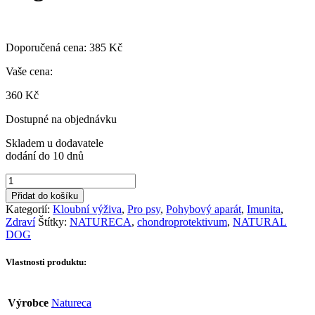
Doporučená cena:
385
Kč
Vaše cena:
360
Kč
Dostupné na objednávku
Skladem u dodavatele
dodání do 10 dnů
Natureca
Chondromix
Přidat do košíku
Natural
Kategorií:
Kloubní výživa
,
Pro psy
,
Pohybový aparát
,
Imunita
,
Dog
Zdraví
Štítky:
NATURECA
,
chondroprotektivum
,
NATURAL
500ml
DOG
množství
Vlastnosti produktu:
Výrobce
Natureca