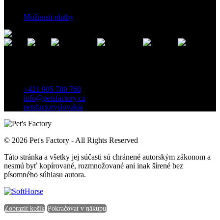
Možnosti platby
Kontakt
Záhradnícka 7, 903 01 Senec, Slovensko
+421 905 780 760
info@petsfactory.cz
petsfactoryslovakia
© 2026 Pet's Factory - All Rights Reserved
Táto stránka a všetky jej súčasti sú chránené autorským zákonom a
nesmú byť kopírované, rozmnožované ani inak šírené bez
písomného súhlasu autora.
Zobrazit košík
Pokračovat v nákupu