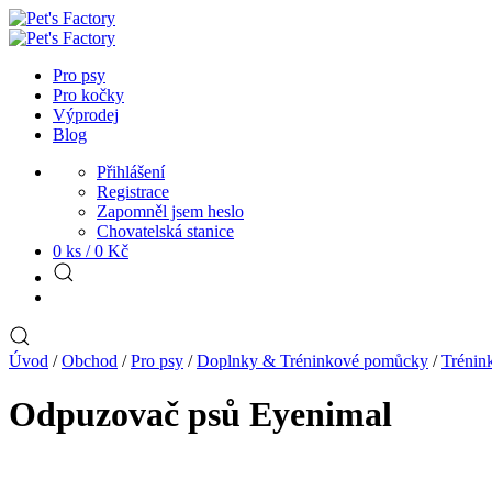
Pro psy
Pro kočky
Výprodej
Blog
Přihlášení
Registrace
Zapomněl jsem heslo
Chovatelská stanice
0 ks /
0
Kč
Úvod
/
Obchod
/
Pro psy
/
Doplnky & Tréninkové pomůcky
/
Trénin
Odpuzovač psů Eyenimal