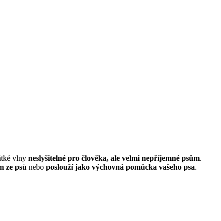
átké vlny
neslyšitelné pro člověka, ale velmi nepříjemné psům
.
em ze psů
nebo
poslouží jako výchovná pomůcka vašeho psa
.