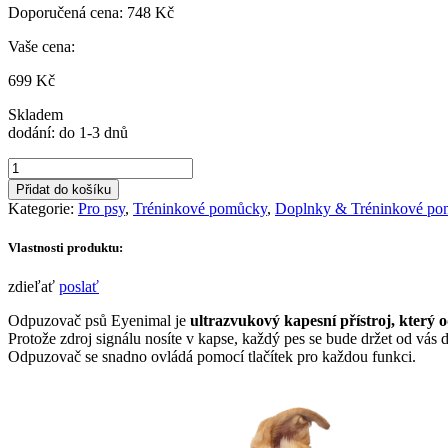
Doporučená cena:
748
Kč
Vaše cena:
699
Kč
Skladem
dodání: do 1-3 dnů
Odpuzovač
psů
Přidat do košíku
Eyenimal
Kategorie:
Pro psy
,
Tréninkové pomůcky
,
Doplnky & Tréninkové p
množství
Vlastnosti produktu:
zdieľať
poslať
Odpuzovač psů Eyenimal je
ultrazvukový kapesní přístroj, který o
Protože zdroj signálu nosíte v kapse, každý pes se bude držet od vás 
Odpuzovač se snadno ovládá pomocí tlačítek pro každou funkci.