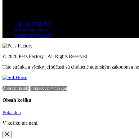
Kontakt
Záhradnícka 7, 903 01 Senec, Slovensko
+421 905 780 760
info@petsfactory.cz
petsfactoryslovakia
© 2026 Pet's Factory - All Rights Reserved
Táto stránka a všetky jej súčasti sú chránené autorským zákonom a 
Zobrazit košík
Pokračovat v nákupu
Obsah košíku
Pokladna
V košíku nic není.