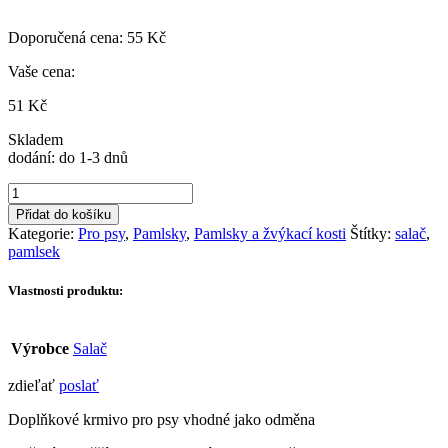
Doporučená cena:
55
Kč
Vaše cena:
51
Kč
Skladem
dodání: do 1-3 dnů
Pamlsek
Salač
Přidat do košíku
Sendvič
Kategorie:
Pro psy
,
Pamlsky
,
Pamlsky a žvýkací kosti
Štítky:
salač
,
jehněčí
pamlsek
s
treskou
Vlastnosti produktu:
mini
100g
množství
Výrobce
Salač
zdieľať
poslať
Doplňkové krmivo pro psy vhodné jako odměna