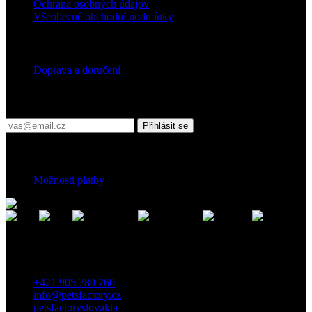
Ochrana osobných údajov
Všeobecné obchodní podmínky
Doprava
Doprava a doručení
Přihlaste se do našeho newsletteru
Přihlásit se
Platební podmínky
Možnosti platby
Kontakt
Záhradnícka 7, 903 01 Senec, Slovensko
+421 905 780 760
info@petsfactory.cz
petsfactoryslovakia