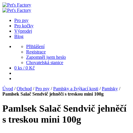
Pro psy
Pro kočky
Výprodej
Blog
Přihlášení
Registrace
Zapomněl jsem heslo
Chovatelská stanice
0 ks /
0
Kč
Úvod
/
Obchod
/
Pro psy
/
Pamlsky a žvýkací kosti
/
Pamlsky
/
Pamlsek Salač Sendvič jehněčí s treskou mini 100g
Pamlsek Salač Sendvič jehněčí
s treskou mini 100g