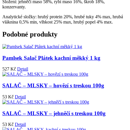
Složení: jehněčí maso 58%, rybí maso 16%, škrob 18%,
konzervanty.
Analytické složky: hrubý protein 20%, hrubé tuky 4% max, hrubá
vláknina 0,5% min, vlhkost 25% max, hrubý popel 4% max.
Podobné produkty
Pamlsek Salač Plátek kachní měkký 1 kg
527
Kč
Detail
SALAČ – MLSKY – hovězí s treskou 100g
53
Kč
Detail
SALAČ – MLSKY – jehněčí s treskou 100g
53
Kč
Detail