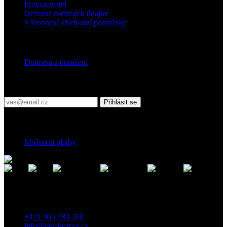
Provozovatel
Ochrana osobných údajov
Všeobecné obchodní podmínky
Doprava
Doprava a doručení
Přihlaste se do našeho newsletteru
Přihlásit se
Platební podmínky
Možnosti platby
Kontakt
Záhradnícka 7, 903 01 Senec, Slovensko
+421 905 780 760
info@petsfactory.cz