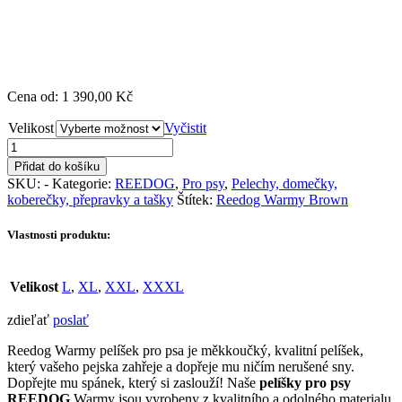
Cena od: 1 390,00 Kč
Velikost
Vyčistit
Pelišek
pro
Přidat do košíku
psa
SKU:
-
Kategorie:
REEDOG
,
Pro psy
,
Pelechy, domečky,
Reedog
koberečky, přepravky a tašky
Štítek:
Reedog Warmy Brown
Warmy
Brown
Vlastnosti produktu:
množství
Velikost
L
,
XL
,
XXL
,
XXXL
zdieľať
poslať
Reedog Warmy pelíšek pro psa je měkkoučký, kvalitní pelíšek,
který vašeho pejska zahřeje a dopřeje mu ničím nerušené sny.
Dopřejte mu spánek, který si zaslouží! Naše
pelíšky pro psy
REEDOG
Warmy jsou vyrobeny z kvalitního a odolného materialu.