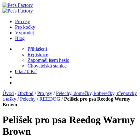
Pro psy
Pro kočky
Výprodej
Blog
Přihlášení
Registrace
Zapomněl jsem heslo
Chovatelská stanice
0 ks /
0
Kč
Úvod
/
Obchod
/
Pro psy
/
Pelechy, domečky, koberečky, přepravky
a tašky
/
Pelechy
/
REEDOG
/
Pelišek pro psa Reedog Warmy
Brown
Pelišek pro psa Reedog Warmy
Brown