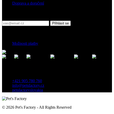
Doprava a doručení
Přihlaste se do našeho newsletteru
Přihlásit se
Platební podmínky
Možnosti platby
Kontakt
Záhradnícka 7, 903 01 Senec, Slovensko
+421 905 780 760
info@petsfactory.cz
petsfactoryslovakia
© 2026 Pet's Factory - All Rights Reserved