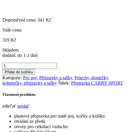
Doporučená cena:
341
Kč
Vaše cena:
319
Kč
Skladem
dodání: do 1-3 dnů
Přepravka
CARRY
Přidat do košíku
SPORT
Kategorie:
Pro psy
,
Přepravky a tašky
,
Pelechy, domečky,
červená
koberečky, přepravky a tašky
Štítek:
Přepravka CARRY SPORT
množství
Vlastnosti produktu:
zdieľať
poslať
plastová přepravka pro malé psy, kočky a králíky
otvírání ze předu
otvory pro cirkulaci vzduchu
velikost 49×34×32 cm