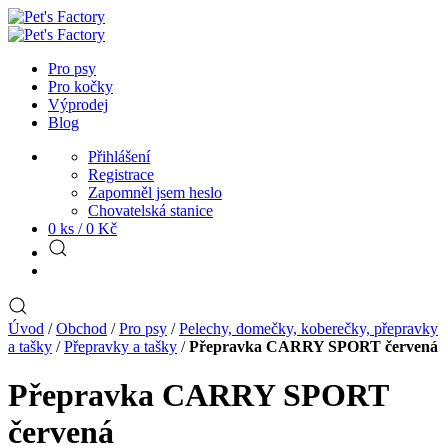
Pro psy
Pro kočky
Výprodej
Blog
Přihlášení
Registrace
Zapomněl jsem heslo
Chovatelská stanice
0 ks /
0
Kč
Úvod
/
Obchod
/
Pro psy
/
Pelechy, domečky, koberečky, přepravky
a tašky
/
Přepravky a tašky
/
Přepravka CARRY SPORT červená
Přepravka CARRY SPORT
červená