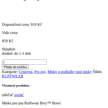
Doporučená cena:
919
Kč
Vaše cena:
859
Kč
Skladem
dodání: do 1-3 dnů
Ruffwear
Bivy
Přidat do košíku
Bowl
Kategorie:
Cestovní
,
Pro psy
,
Misky a podložky pod misky
Štítek:
-
RUFFWEAR
cestovní
miska
Vlastnosti produktu:
pro
psa
zdieľať
poslať
množství
Miska pro psa Ruffwear Bivy™ Bowl