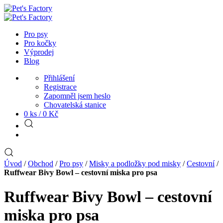
Pro psy
Pro kočky
Výprodej
Blog
Přihlášení
Registrace
Zapomněl jsem heslo
Chovatelská stanice
0 ks /
0
Kč
Úvod
/
Obchod
/
Pro psy
/
Misky a podložky pod misky
/
Cestovní
/
Ruffwear Bivy Bowl – cestovní miska pro psa
Ruffwear Bivy Bowl – cestovní
miska pro psa