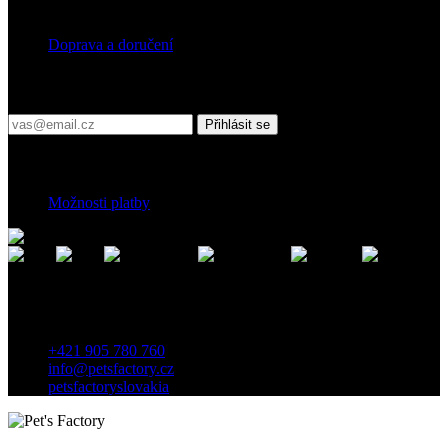
Doprava
Doprava a doručení
Přihlaste se do našeho newsletteru
Přihlásit se
Platební podmínky
Možnosti platby
Kontakt
Záhradnícka 7, 903 01 Senec, Slovensko
+421 905 780 760
info@petsfactory.cz
petsfactoryslovakia