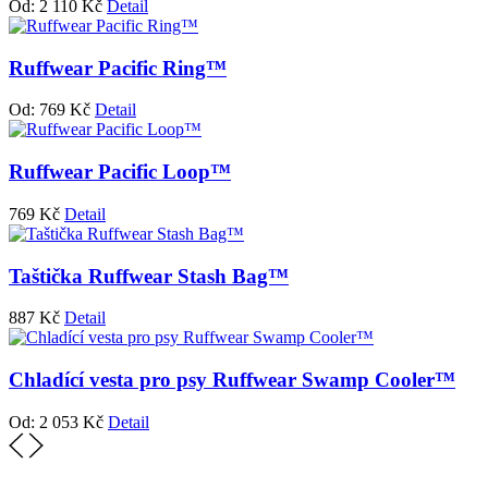
Od:
2 110
Kč
Detail
Ruffwear Pacific Ring™
Od:
769
Kč
Detail
Ruffwear Pacific Loop™
769
Kč
Detail
Taštička Ruffwear Stash Bag™
887
Kč
Detail
Chladící vesta pro psy Ruffwear Swamp Cooler™
Od:
2 053
Kč
Detail