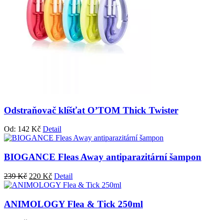
Odstraňovač klíšťat O’TOM Thick Twister
Od:
142
Kč
Detail
BIOGANCE Fleas Away antiparazitární šampon
Původní
Aktuální
239
Kč
220
Kč
Detail
cena
cena
byla:
je:
239 Kč.
220 Kč.
ANIMOLOGY Flea & Tick 250ml