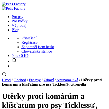
Pro psy
Pro kočky
Výprodej
Blog
Přihlášení
Registrace
Zapomněl jsem heslo
Chovatelská stanice
0 ks /
0
Kč
Úvod
/
Obchod
/
Pro psy
/
Zdraví
/
Antiparazitiká
/
Utěrky proti
komárům a klíšťatům pro psy Tickless®, citronella
Utěrky proti komárům a
klíšťatům pro psy Tickless®,