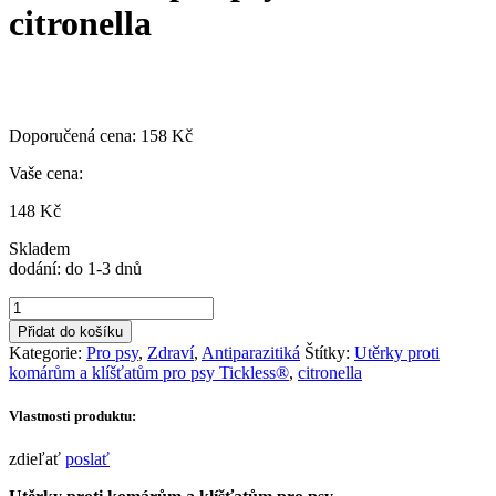
citronella
Doporučená cena:
158
Kč
Vaše cena:
148
Kč
Skladem
dodání: do 1-3 dnů
Utěrky
proti
Přidat do košíku
komárům
Kategorie:
Pro psy
,
Zdraví
,
Antiparazitiká
Štítky:
Utěrky proti
a
komárům a klíšťatům pro psy Tickless®
,
citronella
klíšťatům
pro
Vlastnosti produktu:
psy
Tickless®,
zdieľať
poslať
citronella
množství