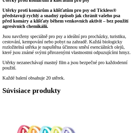
Utěrky proti komárům a klíšťatům pro psy
Utěrky proti komárům a klíšťatům pro psy od Tickless®
představují rychlý a snadný způsob jak chránit vašeho psa
před komáry a klíšťaty během venkovních aktivit – bez použití
agresivních chemikálií.
Jsou navrženy speciálně pro psy a ideální pro procházky, turistiku,
cestování, kempování nebo pobyt na zahradě. Každá biologicky
rozložitelná utěrka je napuštěna účinnou směsí esenciálních olejů,
které jsou známé svými přirozenými vlastnostmi odpuzujícími hmyz.
Utěrky nezanechávají mastný film a jsou bezpečné pro každodenní
použití.
Každé balení obsahuje 20 utěrek.
Súvisiace produkty