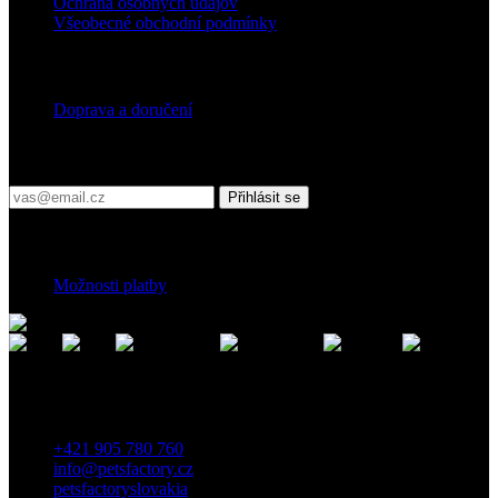
Ochrana osobných údajov
Všeobecné obchodní podmínky
Doprava
Doprava a doručení
Přihlaste se do našeho newsletteru
Přihlásit se
Platební podmínky
Možnosti platby
Kontakt
Záhradnícka 7, 903 01 Senec, Slovensko
+421 905 780 760
info@petsfactory.cz
petsfactoryslovakia