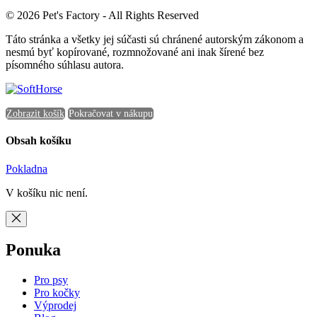
© 2026 Pet's Factory - All Rights Reserved
Táto stránka a všetky jej súčasti sú chránené autorským zákonom a
nesmú byť kopírované, rozmnožované ani inak šírené bez
písomného súhlasu autora.
Zobrazit košík
Pokračovat v nákupu
Obsah košíku
Pokladna
V košíku nic není.
Ponuka
Pro psy
Pro kočky
Výprodej