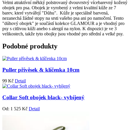
Velmi atraktívní měkký polstrovaný dvouvrstvý vícebarevný kožený
obojek pro psa. Obojek je vyrobený z velmi kvalitní kůže ze 7
barev, které vytvářejí "Důhu". Kůže je speciálně barvená,
nezanechá žádné stopy na srsti vašeho psa ani po namočení. Tento
"dúhový obojek" je součástí kolekce GLAMOUR a je vhodný pro
psy s citlivou kůži anebo s alergií na nylon. K dispozici je ve 3
velikostech, takže tyto obojky jsou vhodné pro střední a velké psy.
Podobné produkty
Puller přívěsek & klíčenka 10cm
99
Kč
Detail
Collar Soft obojek black- vybíjený
Od:
1 525
Kč
Detail