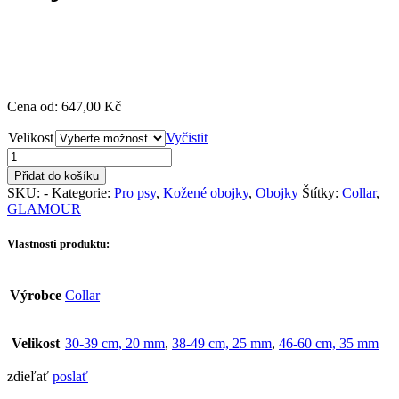
Cena od: 647,00 Kč
Velikost
Vyčistit
WAU
DOG
Přidat do košíku
Plochý
SKU:
-
Kategorie:
Pro psy
,
Kožené obojky
,
Obojky
Štítky:
Collar
,
kožený
GLAMOUR
obojek
GLAMOUR
Vlastnosti produktu:
Důha
množství
Výrobce
Collar
Velikost
30-39 cm, 20 mm
,
38-49 cm, 25 mm
,
46-60 cm, 35 mm
zdieľať
poslať