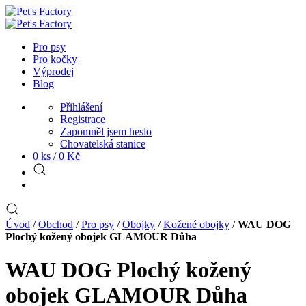
Pro psy
Pro kočky
Výprodej
Blog
Přihlášení
Registrace
Zapomněl jsem heslo
Chovatelská stanice
0 ks /
0
Kč
Úvod
/
Obchod
/
Pro psy
/
Obojky
/
Kožené obojky
/
WAU DOG
Plochý kožený obojek GLAMOUR Důha
WAU DOG Plochý kožený
obojek GLAMOUR Důha