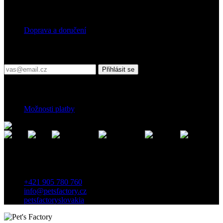
Doprava
Doprava a doručení
Přihlaste se do našeho newsletteru
Přihlásit se
Platební podmínky
Možnosti platby
Kontakt
Záhradnícka 7, 903 01 Senec, Slovensko
+421 905 780 760
info@petsfactory.cz
petsfactoryslovakia