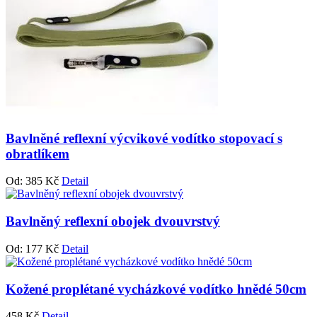
Bavlněné reflexní výcvikové vodítko stopovací s
obratlíkem
Od:
385
Kč
Detail
Bavlněný reflexní obojek dvouvrstvý
Od:
177
Kč
Detail
Kožené proplétané vycházkové vodítko hnědé 50cm
458
Kč
Detail