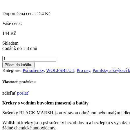
Doporučená cena:
154
Kč
Vaše cena:
144
Kč
Skladem
dodání: do 1-3 dnů
WOLFSBLUT
CRACKER
Přidat do košíku
-
Kategorie:
Psí sušenky
,
WOLFSBLUT
,
Pro psy
,
Pamlsky a žvýkací k
Black
Marsh
Vlastnosti produktu:
-
vodní
zdieľať
poslať
buvol
s
Krekry s vodním buvolem (masem) a batáty
batáty
225g
Sušenky BLACK MARSH jsou zdravou odměnou nebo malým jídlem 
množství
Wolfsblut krekry jsou psí sušenky bez obilovin a bez lepku s vysok
žádné chemické antioxidanty.