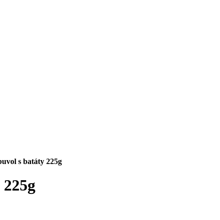
ol s batáty 225g
 225g