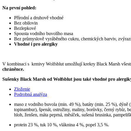
Na první pohled:
Přírodní a druhově vhodné
Bez obilovin
Bezlepkové
Spousta vodního buvolího masa
Bez průmyslově vyráběného cukru, chemických barviv, zvýrazňo
Vhodné i pro alergiky
V kombinaci s krmivy Wolfsblut umožňují krekry Black Marsh všest
chráněnce.
Sušenky Black Marsh od Wolfsblut jsou také vhodné pro alergiky
Zloženie
Podrobná analýza
maso z vodního buvola (min. 49 %), batáty (min. 25 %), dýně (
topinambur), špenát, ostružiny, maliny, borůvky, černý rybíz, b
hloh, ženšen, máta peprná, měsíček, sušená brusinka, pampeliš
protein 23 %, tuk 10 %, vláknina 4 %, popel 3,5 %.