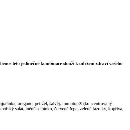
ience této jedinečné kombinace slouží k udržení zdraví vašeho
majoránka, oregano, petržel, šalvěj, Immutop® (koncentrovaný
 mořský salát, lněné semínko, červená řepa, zelené fazolky, kopřiva,