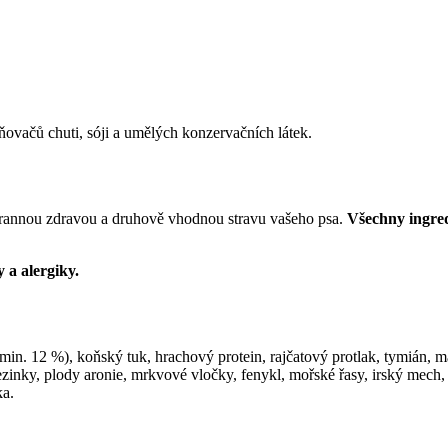
vačů chuti, sóji a umělých konzervačních látek.
rannou zdravou a druhově vhodnou stravu vašeho psa.
Všechny ingred
 a alergiky.
min. 12 %), koňský tuk, hrachový protein, rajčatový protlak, tymián, 
ezinky, plody aronie, mrkvové vločky, fenykl, mořské řasy, irský mech,
ka.