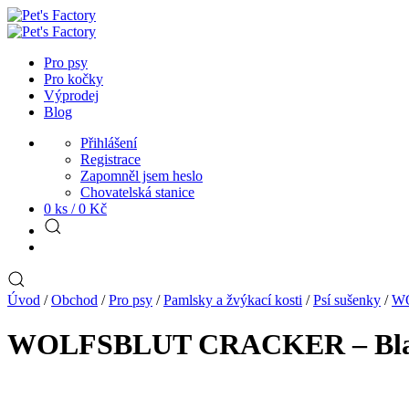
Pro psy
Pro kočky
Výprodej
Blog
Přihlášení
Registrace
Zapomněl jsem heslo
Chovatelská stanice
0 ks /
0
Kč
Úvod
/
Obchod
/
Pro psy
/
Pamlsky a žvýkací kosti
/
Psí sušenky
/
W
WOLFSBLUT CRACKER – Black M