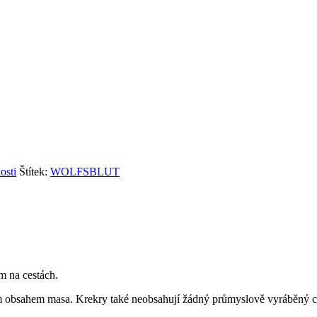
osti
Štítek:
WOLFSBLUT
na cestách.
ým obsahem masa. Krekry také neobsahují žádný průmyslově vyráběný cu