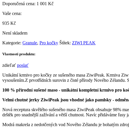
Doporučená cena:
1 001
Kč
Vaše cena:
935
Kč
Není skladem
Kategorie:
Granule
,
Pro kočky
Štítek:
ZIWI PEAK
Vlastnosti produktu:
zdieľať
poslať
Unikátní krmivo pro kočky ze sušeného masa ZiwiPeak. Krmiva ZiwiP
vysoušením.Z prvotřídních surovin z čisté přírody Nového Zélandu. St
100 % přírodní sušené maso - unikátní kompletní krmivo pro k
Velmi chutné jerky ZiwiPeak jsou vhodné jako pamlsky - odměn
Nová receptura skvělého sušeného masa ZiwiPeak obsahuje 98% masa, 
drštěk pro snadnější zažívání a větší chutnost. Navíc přidáváme řasy j
Modrá makrela z nedotčených vod Nového Zélandu je bohatým zdroj