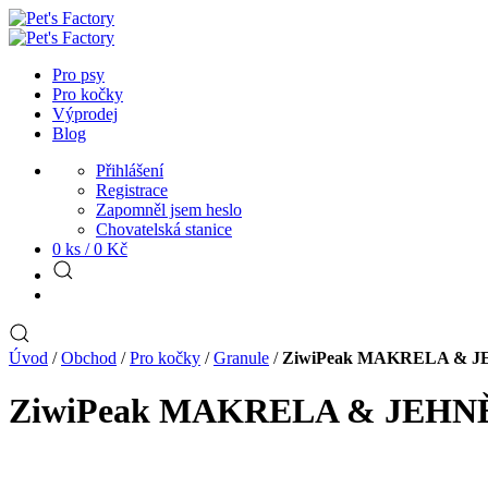
Pro psy
Pro kočky
Výprodej
Blog
Přihlášení
Registrace
Zapomněl jsem heslo
Chovatelská stanice
0 ks /
0
Kč
Úvod
/
Obchod
/
Pro kočky
/
Granule
/
ZiwiPeak MAKRELA & 
ZiwiPeak MAKRELA & JEH