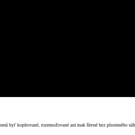
nesmú byť kopírované, rozmnožované ani inak šírené bez písomného súh