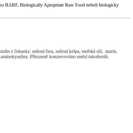
ko BARF, Biologically Apropriate Raw Food neboli biologicky
inulin z čekanky, sušená řasa, sušená kelpa, mořská sůl, taurin,
n, aminokyseliny. Přirozeně konzervováno směsí tokoferolů.