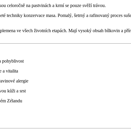
ou celoročně na pastvinách a krmí se pouze svěží trávou.
eté techniky konzervace masa. Pomalý, šetrný a rafinovaný proces suše
emena ve všech životních etapách. Mají vysoký obsah bílkovin a přírod
a pohyblivost
a vitalita
ravinové alergie
ou kůži a srst
ovém Zélandu