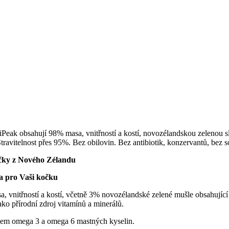
eak obsahují 98% masa, vnitřností a kostí, novozélandskou zelenou 
ravitelnost přes 95%. Bez obilovin. Bez antibiotik, konzervantů, bez 
očky z Nového Zélandu
a pro Vaši kočku
vnitřností a kostí, včetně 3% novozélandské zelené mušle obsahující
ako přírodní zdroj vitamínů a minerálů.
em omega 3 a omega 6 mastných kyselin.