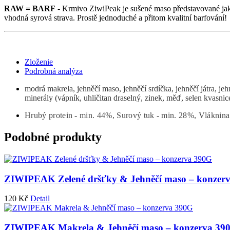
RAW = BARF
- Krmivo ZiwiPeak je sušené maso představované ja
vhodná syrová strava. Prostě jednoduché a přitom kvalitní barfování!
Zloženie
Podrobná analýza
modrá makrela, jehněčí maso, jehněčí srdíčka, jehněčí játra, jeh
minerály (vápník, uhličitan draselný, zinek, měď, selen kvasni
Hrubý protein - min. 44%, Surový tuk - min. 28%, Vláknin
Podobné produkty
ZIWIPEAK Zelené dršťky & Jehněčí maso – konzer
120
Kč
Detail
ZIWIPEAK Makrela & Jehněčí maso – konzerva 39