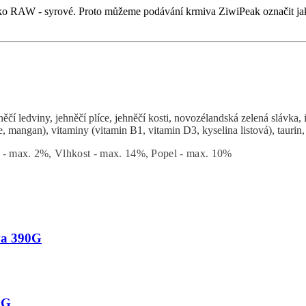
ko RAW - syrové. Proto můžeme podávání krmiva ZiwiPeak označit ja
něčí ledviny, jehněčí plíce, jehněčí kosti, novozélandská zelená slávka, 
ce, mangan), vitaminy (vitamin B1, vitamin D3, kyselina listová), tauri
a - max. 2%, Vlhkost - max. 14%, Popel - max. 10%
va 390G
0G