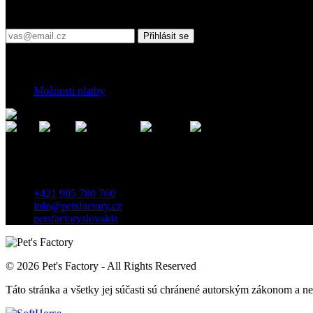
Přihlaste se do našeho newsletteru
Přihlásit se
Platební podmínky
Možnosti platby
Kontakt
Záhradnícka 7, 903 01 Senec, Slovensko
+421 905 780 760
info@petsfactory.cz
petsfactoryslovakia
© 2026 Pet's Factory - All Rights Reserved
Táto stránka a všetky jej súčasti sú chránené autorským zákonom a 