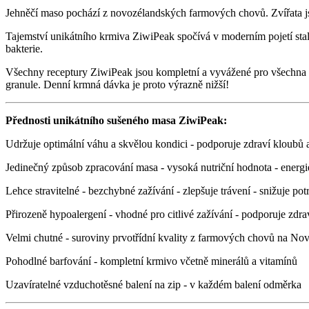
Jehněčí maso pochází z novozélandských farmových chovů. Zvířata js
Tajemství unikátního krmiva ZiwiPeak spočívá v moderním pojetí stal
bakterie.
Všechny receptury ZiwiPeak jsou kompletní a vyvážené pro všechna pl
granule. Denní krmná dávka je proto výrazně nižší!
Přednosti unikátního sušeného masa ZiwiPeak:
Udržuje optimální váhu a skvělou kondici - podporuje zdraví kloubů 
Jedinečný způsob zpracování masa - vysoká nutriční hodnota - energie 
Lehce stravitelné - bezchybné zažívání - zlepšuje trávení - snižuje pot
Přirozeně hypoalergení - vhodné pro citlivé zažívání - podporuje zdrav
Velmi chutné - suroviny prvotřídní kvality z farmových chovů na N
Pohodlné barfování - kompletní krmivo včetně minerálů a vitamínů
Uzavíratelné vzduchotěsné balení na zip - v každém balení odměrka