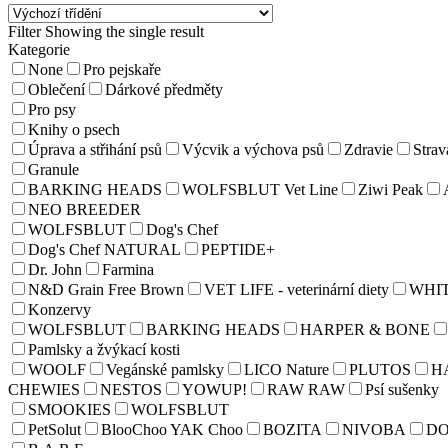
Filter
Showing the single result
Kategorie
None
Pro pejskaře
Oblečení
Dárkové předměty
Pro psy
Knihy o psech
Úprava a střihání psů
Výcvik a výchova psů
Zdravie
Strav
Granule
BARKING HEADS
WOLFSBLUT Vet Line
Ziwi Peak
NEO BREEDER
WOLFSBLUT
Dog's Chef
Dog's Chef NATURAL
PEPTIDE+
Dr. John
Farmina
N&D Grain Free Brown
VET LIFE - veterinární diety
WHI
Konzervy
WOLFSBLUT
BARKING HEADS
HARPER & BONE
Pamlsky a žvýkací kosti
WOOLF
Vegánské pamlsky
LICO Nature
PLUTOS
H
CHEWIES
NESTOS
YOWUP!
RAW RAW
Psí sušenky
SMOOKIES
WOLFSBLUT
PetSolut
BlooChoo YAK Choo
BOZITA
NIVOBA
D