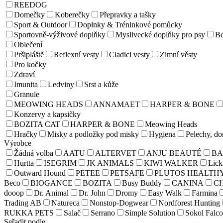
REEDOG
Domečky
Koberečky
Přepravky a tašky
Sport & Outdoor
Doplnky & Tréninkové pomůcky
Sportovně-výživové doplňky
Myslivecké doplňky pro psy
Be
Oblečení
Pršipláště
Reflexní vesty
Cladici vesty
Zimní věsty
Pro kočky
Zdraví
Imunita
Ledviny
Srst a kůže
Granule
MEOWING HEADS
ANNAMAET
HARPER & BONE
Konzervy a kapsičky
BOZITA CAT
HARPER & BONE
Meowing Heads
Hračky
Misky a podložky pod misky
Hygiena
Pelechy, d
Výrobce
Žádná volba
AATU
ALTERVET
ANJU BEAUTÉ
BA
Hurtta
ISEGRIM
JK ANIMALS
KIWI WALKER
Lick
Outward Hound
PETEE
PETSAFE
PLUTOS HEALTH
Beco
BIOGANCE
BOZITA
Busy Buddy
CANINA
C
dooop
Dr. Animal
Dr. John
Dromy
Easy Walk
Farmina
Trading AB
Natureca
Nonstop-Dogwear
Nordforest Hunting
RUKKA PETS
Salač
Serrano
Simple Solution
Sokol Falco
Seřadit podle