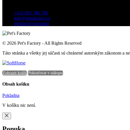
Záhradnícka 7, 903 01 Senec, Slovensko
+421 905 780 760
info@petsfactory.cz
petsfactoryslovakia
© 2026 Pet's Factory - All Rights Reserved
Táto stránka a všetky jej súčasti sú chránené autorským zákonom a 
Zobrazit košík
Pokračovat v nákupu
Obsah košíku
Pokladna
V košíku nic není.
Ponuka