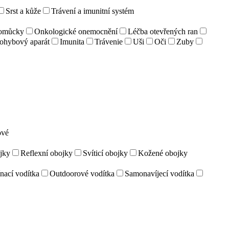
Srst a kůže
Trávení a imunitní systém
pomůcky
Onkologické onemocnění
Léčba otevřených ran
ohybový aparát
Imunita
Trávenie
Uši
Oči
Zuby
ové
jky
Reflexní obojky
Svíticí obojky
Kožené obojky
nací vodítka
Outdoorové vodítka
Samonavíjecí vodítka