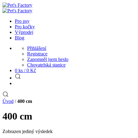
Pro psy
Pro kočky
Výprodej
Blog
Přihlášení
Registrace
Zapomněl jsem heslo
Chovatelská stanice
0 ks /
0
Kč
Úvod
/
400 cm
400 cm
Zobrazen jediný výsledek