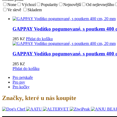
None
Výchozí
Popularity
Nejnovější
Od nejlevnejšího
Ve slevě
Skladem
GAPPAY Vodítko pogumované, s poutkem 400 
285
Kč
Přidat do košíku
GAPPAY Vodítko pogumované, s poutkem 400 
285
Kč
Přidat do košíku
Pro pejskaře
Pro psy
Pro kočky
Značky, které u nás koupíte