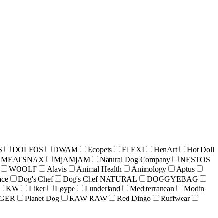
S
DOLFOS
DWAM
Ecopets
FLEXI
HenArt
Hot Doll
MEATSNAX
MjAMjAM
Natural Dog Company
NESTOS
WOOLF
Alavis
Animal Health
Animology
Aptus
ace
Dog's Chef
Dog's Chef NATURAL
DOGGYEBAG
KW
Liker
Løype
Lunderland
Mediterranean
Modin
NGER
Planet Dog
RAW RAW
Red Dingo
Ruffwear