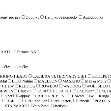
zény pro psy
Doplnky
Tréninkové pomůcky
Autodoplnky
AATU
Farmina N&D
omečky, koberečky
RKING HEADS
CALIBRA VETERINARY DIET
COOLPET
iMat
LICO Nature
MAELSON
MASAHU
Max & Molly
Y CHEW
REEDOG
ROWEDO
WAUDOG
WOLFSBLUT
HEWIES
Chuckit!
Collar
DIUSA PET
Dog Puller
Dog Tr
Flyber
Gappay
HARPER & BONE
Hownd
JW
Kurgo
ORBILOC
Pet Rebellion
Pet's Factory
Petbelle
PFAFFI
STARMARK
Vet's Best
ZiwiPeak