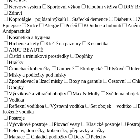
B.A.R.F.
Nervový systém
Sportovní výkon
Kloubní výživa
DRY B
Zdraví
Koprofágie - pojídaní výkalů
Stařecká demence
Diabetus
Z
Epilepsie
Srdce
Alergie
Pečeň
KOndice a hubnutí
Aném
Antiparazitiká
Kosmetika a hygiena
Hrebene a kefy
Kleště na pazoury
Kosmetika
ANJU BEAUTÉ
Čistíci a tréninkové prostředky
Doplňky
Hračky
Čmuchací koberečky
Gumené
Ekologické
Plyšové
Inter
Misky a podložky pod misky
Zpomalovací a lízací misky
Boxy na granule
Cestovní
Chl
Obojky
Výcvikové a vibrační obojky
Max & Molly
Světlo na obojek
Vodítka
Reflexní vodítkoa
Výstavní vodítka
Set obojek + vodítko
Kožené vodítka
Postroje
Výcvikové postroje
Plovací vesty
Klasické postroje
Postroj
Pelechy, domečky, koberečky, přepravky a tašky
Matrace
Chladíci podložky
Deky
Pelechy