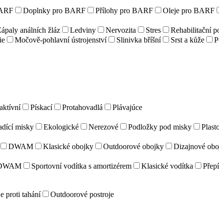
ARF
Doplnky pro BARF
Přílohy pro BARF
Oleje pro BARF
ápaly análních žláz
Ledviny
Nervozita
Stres
Rehabilitační 
ie
Močově-pohlavní ústrojenství
Slinivka bříšní
Srst a kůže
P
aktívní
Pískací
Protahovadlá
Plávajúce
adící misky
Ekologické
Nerezové
Podložky pod misky
Plast
DWAM
Klasické obojky
Outdoorové obojky
Dizajnové obo
DWAM
Sportovní vodítka s amortizérem
Klasické vodítka
Přepí
e proti tahání
Outdoorové postroje