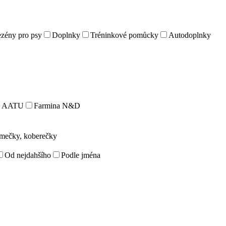
zény pro psy
Doplnky
Tréninkové pomůcky
Autodoplnky
AATU
Farmina N&D
omečky, koberečky
Od nejdahšího
Podle jména