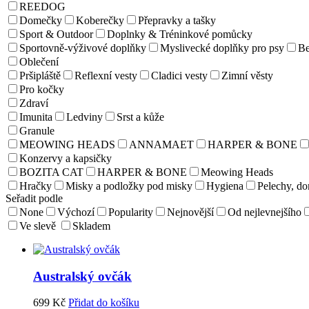
REEDOG
Domečky
Koberečky
Přepravky a tašky
Sport & Outdoor
Doplnky & Tréninkové pomůcky
Sportovně-výživové doplňky
Myslivecké doplňky pro psy
Be
Oblečení
Pršipláště
Reflexní vesty
Cladici vesty
Zimní věsty
Pro kočky
Zdraví
Imunita
Ledviny
Srst a kůže
Granule
MEOWING HEADS
ANNAMAET
HARPER & BONE
Konzervy a kapsičky
BOZITA CAT
HARPER & BONE
Meowing Heads
Hračky
Misky a podložky pod misky
Hygiena
Pelechy, d
Seřadit podle
None
Výchozí
Popularity
Nejnovější
Od nejlevnejšího
Ve slevě
Skladem
Australský ovčák
699
Kč
Přidat do košíku