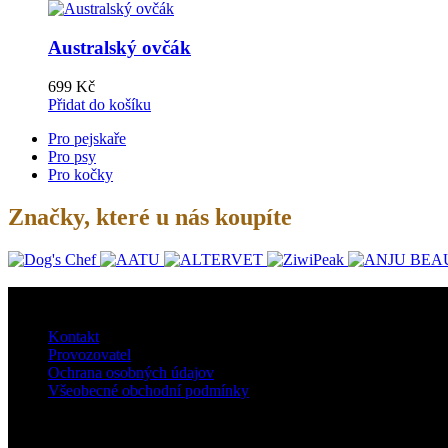
Australský ovčák
699
Kč
Přidat do košíku
Pro pejskaře
Pro psy
Pro kočky
Značky, které u nás koupíte
O nás
Kontakt
Provozovatel
Ochrana osobných údajov
Všeobecné obchodní podmínky
Doprava