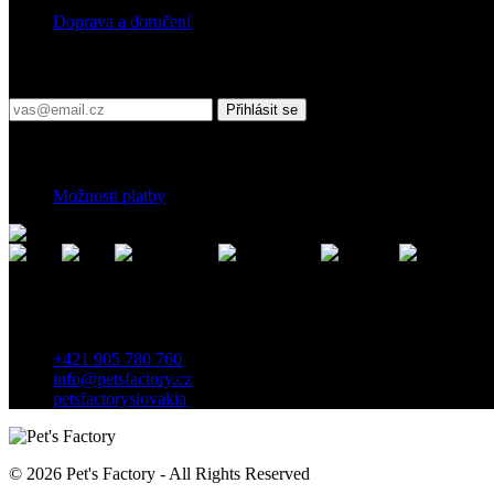
Doprava a doručení
Přihlaste se do našeho newsletteru
Přihlásit se
Platební podmínky
Možnosti platby
Kontakt
Záhradnícka 7, 903 01 Senec, Slovensko
+421 905 780 760
info@petsfactory.cz
petsfactoryslovakia
© 2026 Pet's Factory - All Rights Reserved