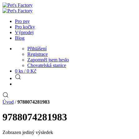
Pro psy
Pro kočky
Výprodej
Blog
Přihlášení
Registrace
Zapomněl jsem heslo
Chovatelská stanice
0 ks /
0
Kč
Úvod
/
9788074281983
9788074281983
Zobrazen jediný výsledek