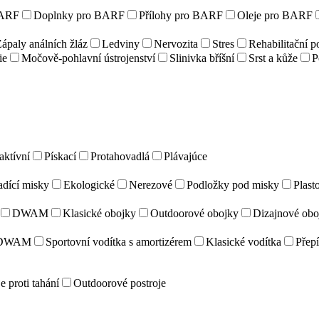
ARF
Doplnky pro BARF
Přílohy pro BARF
Oleje pro BARF
ápaly análních žláz
Ledviny
Nervozita
Stres
Rehabilitační 
ie
Močově-pohlavní ústrojenství
Slinivka bříšní
Srst a kůže
P
aktívní
Pískací
Protahovadlá
Plávajúce
adící misky
Ekologické
Nerezové
Podložky pod misky
Plast
DWAM
Klasické obojky
Outdoorové obojky
Dizajnové obo
DWAM
Sportovní vodítka s amortizérem
Klasické vodítka
Přepí
e proti tahání
Outdoorové postroje