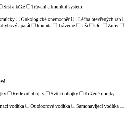
Srst a kůže
Trávení a imunitní systém
pomůcky
Onkologické onemocnění
Léčba otevřených ran
ohybový aparát
Imunita
Trávenie
Uši
Oči
Zuby
ové
jky
Reflexní obojky
Svíticí obojky
Kožené obojky
nací vodítka
Outdoorové vodítka
Samonavíjecí vodítka