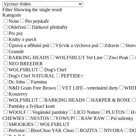
Filter
Showing the single result
Kategorie
None
Pro pejskaře
Oblečení
Dárkové předměty
Pro psy
Knihy o psech
Úprava a střihání psů
Výcvik a výchova psů
Zdravie
Strav
Granule
BARKING HEADS
WOLFSBLUT Vet Line
Ziwi Peak
NEO BREEDER
WOLFSBLUT
Dog's Chef
Dog's Chef NATURAL
PEPTIDE+
Dr. John
Farmina
N&D Grain Free Brown
VET LIFE - veterinární diety
WHI
Konzervy
WOLFSBLUT
BARKING HEADS
HARPER & BONE
Pamlsky a žvýkací kosti
WOOLF
Vegánské pamlsky
LICO Nature
PLUTOS
H
CHEWIES
NESTOS
YOWUP!
RAW RAW
Psí sušenky
SMOOKIES
WOLFSBLUT
PetSolut
BlooChoo YAK Choo
BOZITA
NIVOBA
D