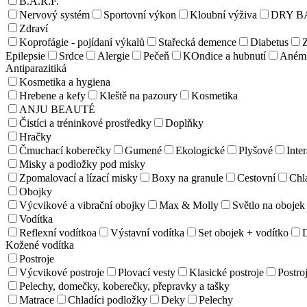
B.A.R.F.
Nervový systém
Sportovní výkon
Kloubní výživa
DRY B
Zdraví
Koprofágie - pojídaní výkalů
Stařecká demence
Diabetus
Z
Epilepsie
Srdce
Alergie
Pečeň
KOndice a hubnutí
Aném
Antiparazitiká
Kosmetika a hygiena
Hrebene a kefy
Kleště na pazoury
Kosmetika
ANJU BEAUTÉ
Čistíci a tréninkové prostředky
Doplňky
Hračky
Čmuchací koberečky
Gumené
Ekologické
Plyšové
Inter
Misky a podložky pod misky
Zpomalovací a lízací misky
Boxy na granule
Cestovní
Chl
Obojky
Výcvikové a vibrační obojky
Max & Molly
Světlo na obojek
Vodítka
Reflexní vodítkoa
Výstavní vodítka
Set obojek + vodítko
Kožené vodítka
Postroje
Výcvikové postroje
Plovací vesty
Klasické postroje
Postroj
Pelechy, domečky, koberečky, přepravky a tašky
Matrace
Chladíci podložky
Deky
Pelechy