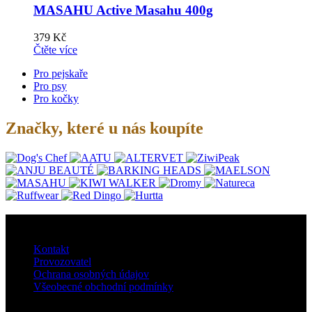
MASAHU Active Masahu 400g
379
Kč
Čtěte více
Pro pejskaře
Pro psy
Pro kočky
Značky, které u nás koupíte
O nás
Kontakt
Provozovatel
Ochrana osobných údajov
Všeobecné obchodní podmínky