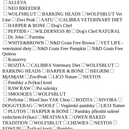
ALLEVA
NEO BREEDER
WOLFSBLUT
BARKING HEADS
WOLFSBLUT Vet
Line
Ziwi Peak
AATU
CALIBRA VETERINARY DIET
HARPER & BONE
Dog's Chef
PEPTIDE+
WILDERNESS 80
Dog's Chef NATURAL
Dr. John
Farmina
WHITE&BROWN
N&D Grain Free Brown
VET LIFE -
veterinární diety
N&D Grain Free Pumpkin
N&D Grain Free
Quinoa
Konzervy
BOZITA
CALIBRA Veterinary Diet
WOLFSBLUT
BARKING HEADS
HARPER & BONE
ISEGRIM
MjAMjAM
ZiwiPeak
LICO Nature
NESTOS
Pamlsky a žvýkací kosti
RAW RAW
Psí sušenky
SMOOKIES
WOLFSBLUT
PetSolut
BlooChoo YAK Choo
BOZITA
NIVOBA
DOGGYEBAG
WOOLF
Vegánské pamlsky
LICO Nature
PLUTOS
HARPER & BONE
Pamlsky přírodní sušené
vzduchem-žvýkací
MEATSNAX
OWEN BAKED
TRADITION
WOLFSBLUT
CHEWIES
NESTOS
YOWUP!
Žvýkací kosti
Pamlsky