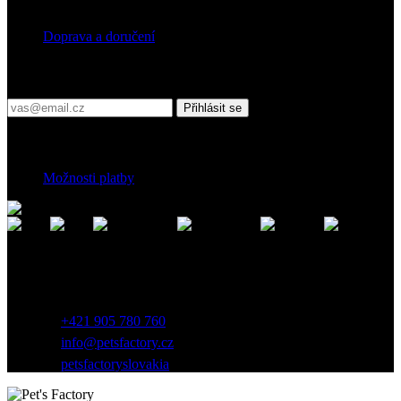
Doprava
Doprava a doručení
Přihlaste se do našeho newsletteru
Přihlásit se
Platební podmínky
Možnosti platby
Kontakt
Záhradnícka 7, 903 01 Senec, Slovensko
+421 905 780 760
info@petsfactory.cz
petsfactoryslovakia