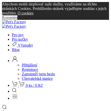
Abychom mohli zlepšovať naše služby, využíváme na těchto
stránkách Cookies. Prohlížením stránek vyjadřujete souhlas s jejich
použitím.
O cookies
Rozumím
Pro psy
Pro kočky
Výprodej
Blog
Přihlášení
Registrace
Zapomněl jsem heslo
Chovatelská stanice
0 ks /
0
Kč