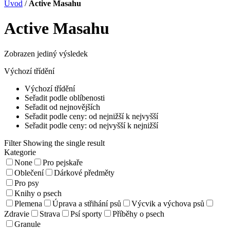
Úvod
/
Active Masahu
Active Masahu
Zobrazen jediný výsledek
Výchozí třídění
Výchozí třídění
Seřadit podle oblíbenosti
Seřadit od nejnovějších
Seřadit podle ceny: od nejnižší k nejvyšší
Seřadit podle ceny: od nejvyšší k nejnižší
Filter
Showing the single result
Kategorie
None
Pro pejskaře
Oblečení
Dárkové předměty
Pro psy
Knihy o psech
Plemena
Úprava a střihání psů
Výcvik a výchova psů
Zdravie
Strava
Psí sporty
Příběhy o psech
Granule