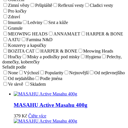
Zimní věsty
Pršipláště
Reflexní vesty
Cladici vesty
Pro kočky
Zdraví
Imunita
Ledviny
Srst a kůže
Granule
MEOWING HEADS
ANNAMAET
HARPER & BONE
AATU
Farmina N&D
Konzervy a kapsičky
BOZITA CAT
HARPER & BONE
Meowing Heads
Hračky
Misky a podložky pod misky
Hygiena
Pelechy,
domečky, koberečky
Seřadit podle
None
Výchozí
Popularity
Nejnovější
Od nejlevnejšího
Od nejdahšího
Podle jména
Ve slevě
Skladem
MASAHU Active Masahu 400g
379
Kč
Čtěte více