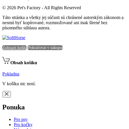
© 2026 Pet's Factory - All Rights Reserved
Táto stránka a všetky jej súčasti sú chránené autorským zákonom a
nesmú byť kopírované, rozmnožované ani inak šírené bez
písomného súhlasu autora.
Zobrazit košík
Pokračovat v nákupu
Obsah košíku
Pokladna
V košíku nic není.
Ponuka
Pro psy
Pro kočky