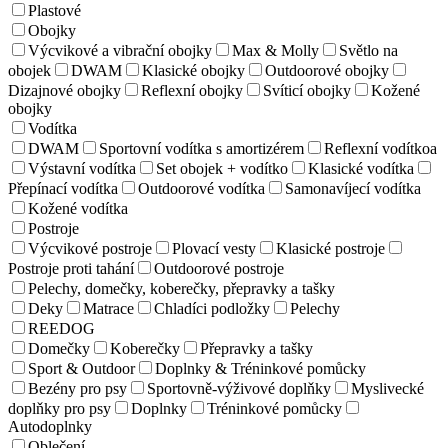
Plastové
Obojky
Výcvikové a vibrační obojky
Max & Molly
Světlo na
obojek
DWAM
Klasické obojky
Outdoorové obojky
Dizajnové obojky
Reflexní obojky
Svíticí obojky
Kožené
obojky
Vodítka
DWAM
Sportovní vodítka s amortizérem
Reflexní vodítkoa
Výstavní vodítka
Set obojek + vodítko
Klasické vodítka
Přepínací vodítka
Outdoorové vodítka
Samonavíjecí vodítka
Kožené vodítka
Postroje
Výcvikové postroje
Plovací vesty
Klasické postroje
Postroje proti tahání
Outdoorové postroje
Pelechy, domečky, koberečky, přepravky a tašky
Deky
Matrace
Chladíci podložky
Pelechy
REEDOG
Domečky
Koberečky
Přepravky a tašky
Sport & Outdoor
Doplnky & Tréninkové pomůcky
Bezény pro psy
Sportovně-výživové doplňky
Myslivecké
doplňky pro psy
Doplnky
Tréninkové pomůcky
Autodoplnky
Oblečení