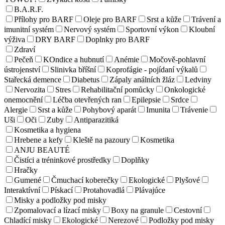
B.A.R.F.
Přílohy pro BARF
Oleje pro BARF
Srst a kůže
Trávení a
imunitní systém
Nervový systém
Sportovní výkon
Kloubní
výživa
DRY BARF
Doplnky pro BARF
Zdraví
Pečeň
KOndice a hubnutí
Anémie
Močově-pohlavní
ústrojenství
Slinivka bříšní
Koprofágie - pojídaní výkalů
Stařecká demence
Diabetus
Zápaly análních žláz
Ledviny
Nervozita
Stres
Rehabilitační pomůcky
Onkologické
onemocnění
Léčba otevřených ran
Epilepsie
Srdce
Alergie
Srst a kůže
Pohybový aparát
Imunita
Trávenie
Uši
Oči
Zuby
Antiparazitiká
Kosmetika a hygiena
Hrebene a kefy
Kleště na pazoury
Kosmetika
ANJU BEAUTÉ
Čistíci a tréninkové prostředky
Doplňky
Hračky
Gumené
Čmuchací koberečky
Ekologické
Plyšové
Interaktívní
Pískací
Protahovadlá
Plávajúce
Misky a podložky pod misky
Zpomalovací a lízací misky
Boxy na granule
Cestovní
Chladící misky
Ekologické
Nerezové
Podložky pod misky