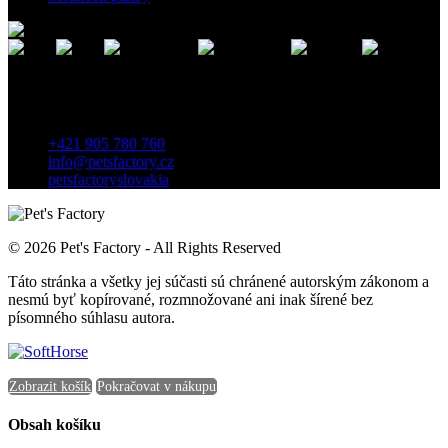
Kontakt
Záhradnícka 7, 903 01 Senec, Slovensko
+421 905 780 760
info@petsfactory.cz
petsfactoryslovakia
© 2026 Pet's Factory - All Rights Reserved
Táto stránka a všetky jej súčasti sú chránené autorským zákonom a
nesmú byť kopírované, rozmnožované ani inak šírené bez
písomného súhlasu autora.
Zobrazit košík
Pokračovat v nákupu
Obsah košíku