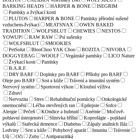
BARKING HEADS
HARPER & BONE
ISEGRIM
Pamlsky a žvýkací kosti
PLUTOS
HARPER & BONE
Pamlsky přírodní sušené
vzduchem-žvýkací
MEATSNAX
OWEN BAKED
TRADITION
WOLFSBLUT
CHEWIES
NESTOS
YOWUP!
RAW RAW
Psí sušenky
WOLFSBLUT
SMOOKIES
PetSolut
BlooChoo YAK Choo
BOZITA
NIVOBA
DOGGYEBAG
WOOLF
Vegánské pamlsky
LICO Nature
Žvýkací kosti
Pamlsky
B.A.R.F.
DRY BARF
Doplnky pro BARF
Přílohy pro BARF
Oleje pro BARF
Srst a kůže
Trávení a imunitní systém
Nervový systém
Sportovní výkon
Kloubní výživa
Zdraví
Nervozita
Stres
Rehabilitační pomůcky
Onkologické
onemocnění
Léčba otevřených ran
Epilepsie
Srdce
Alergie
Pečeň
KOndice a hubnutí
Anémie
Močově-
pohlavní ústrojenství
Slinivka bříšní
Koprofágie - pojídaní
výkalů
Stařecká demence
Diabetus
Zápaly análních žláz
Ledviny
Srst a kůže
Pohybový aparát
Imunita
Trávenie
Uši
Oči
Zuby
Antiparazitiká