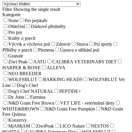
Filter
Showing the single result
Kategorie
None
Pro pejskaře
Oblečení
Dárkové předměty
Pro psy
Knihy o psech
Výcvik a výchova psů
Zdravie
Strava
Psí sporty
Příběhy o psech
Plemena
Úprava a střihání psů
Granule
Ziwi Peak
AATU
CALIBRA VETERINARY DIET
HARPER & BONE
ALLEVA
NEO BREEDER
WOLFSBLUT
BARKING HEADS
WOLFSBLUT Vet
Line
Dog's Chef
Dog's Chef NATURAL
PEPTIDE+
Dr. John
Farmina
N&D Grain Free Brown
VET LIFE - veterinární diety
WHITE&BROWN
N&D Grain Free Pumpkin
N&D Grain
Free Quinoa
Konzervy
MjAMjAM
ZiwiPeak
LICO Nature
NESTOS
BOZITA
CALIBRA Veterinary Diet
WOLFSBLUT