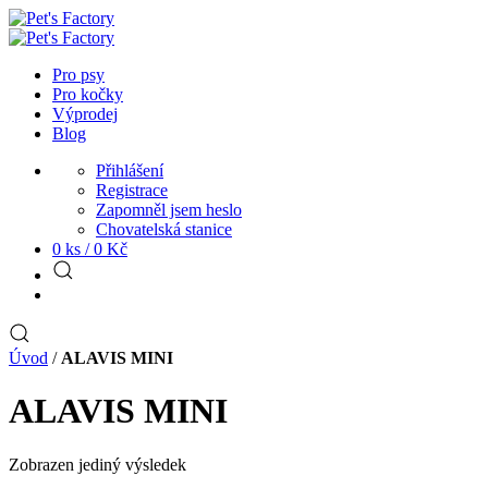
Pro psy
Pro kočky
Výprodej
Blog
Přihlášení
Registrace
Zapomněl jsem heslo
Chovatelská stanice
0 ks /
0
Kč
Úvod
/
ALAVIS MINI
ALAVIS MINI
Zobrazen jediný výsledek