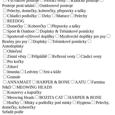
Výcvikové postroje
Plovací vesty
Klasické postroje
Postroje proti tahání
Outdoorové postroje
Pelechy, domečky, koberečky, přepravky a tašky
Chladíci podložky
Deky
Matrace
Pelechy
REEDOG
Domečky
Koberečky
Přepravky a tašky
Sport & Outdoor
Doplnky & Tréninkové pomůcky
Sportovně-výživové doplňky
Myslivecké doplňky pro psy
Bezény pro psy
Doplnky
Tréninkové pomůcky
Autodoplnky
Oblečení
Zimní věsty
Pršipláště
Reflexní vesty
Cladici vesty
Pro kočky
Zdraví
Imunita
Ledviny
Srst a kůže
Granule
ANNAMAET
HARPER & BONE
AATU
Farmina
N&D
MEOWING HEADS
Konzervy a kapsičky
Meowing Heads
BOZITA CAT
HARPER & BONE
Hračky
Misky a podložky pod misky
Hygiena
Pelechy,
domečky, koberečky
Seřadit podle