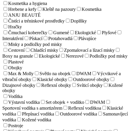
Kosmetika a hygiena
Hrebene a kefy
Kleště na pazoury
Kosmetika
ANJU BEAUTÉ
Čistíci a tréninkové prostředky
Doplňky
Hračky
Čmuchací koberečky
Gumené
Ekologické
Plyšové
Interaktívní
Pískací
Protahovadlá
Plávajúce
Misky a podložky pod misky
Cestovní
Chladící misky
Zpomalovací a lízací misky
Boxy na granule
Ekologické
Nerezové
Podložky pod misky
Plastové
Obojky
Max & Molly
Světlo na obojek
DWAM
Výcvikové a
vibrační obojky
Klasické obojky
Outdoorové obojky
Dizajnové obojky
Reflexní obojky
Svíticí obojky
Kožené
obojky
Vodítka
Výstavní vodítka
Set obojek + vodítko
DWAM
Sportovní vodítka s amortizérem
Reflexní vodítkoa
Klasické
vodítka
Přepínací vodítka
Outdoorové vodítka
Samonavíjecí
vodítka
Kožené vodítka
Postroje