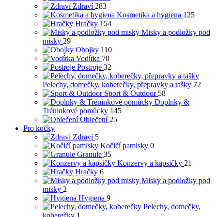
Zdraví
283
Kosmetika a hygiena
125
Hračky
154
Misky a podložky pod
misky
29
Obojky
110
Vodítka
70
Postroje
32
Pelechy, domečky, koberečky, přepravky a tašky
72
Sport & Outdoor
58
Doplnky &
Tréninkové pomůcky
145
Oblečení
25
Pro kočky
Zdraví
5
Kočičí pamlsky
0
Granule
35
Konzervy a kapsičky
21
Hračky
6
Misky a podložky pod
misky
2
Hygiena
9
Pelechy, domečky,
koberečky
1