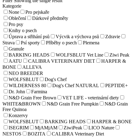
Filter
Showing the single result
Kategorie
None
Pro pejskaře
Oblečení
Dárkové předměty
Pro psy
Knihy o psech
Úprava a střihání psů
Výcvik a výchova psů
Zdravie
Strava
Psí sporty
Příběhy o psech
Plemena
Granule
BARKING HEADS
WOLFSBLUT Vet Line
Ziwi Peak
AATU
CALIBRA VETERINARY DIET
HARPER &
BONE
ALLEVA
NEO BREEDER
WOLFSBLUT
Dog's Chef
WILDERNESS 80
Dog's Chef NATURAL
PEPTIDE+
Dr. John
Farmina
N&D Grain Free Brown
VET LIFE - veterinární diety
WHITE&BROWN
N&D Grain Free Pumpkin
N&D Grain
Free Quinoa
Konzervy
WOLFSBLUT
BARKING HEADS
HARPER & BONE
ISEGRIM
MjAMjAM
ZiwiPeak
LICO Nature
NESTOS
BOZITA
CALIBRA Veterinary Diet