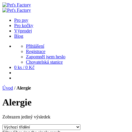
Pro psy
Pro kočky
Výprodej
Blog
Přihlášení
Registrace
Zapomněl jsem heslo
Chovatelská stanice
0 ks /
0
Kč
Úvod
/
Alergie
Alergie
Zobrazen jediný výsledek