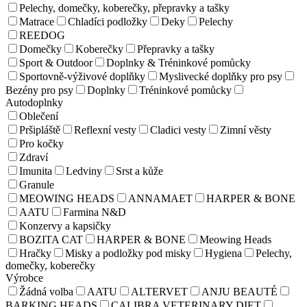
Pelechy, domečky, koberečky, přepravky a tašky
Matrace
Chladíci podložky
Deky
Pelechy
REEDOG
Domečky
Koberečky
Přepravky a tašky
Sport & Outdoor
Doplnky & Tréninkové pomůcky
Sportovně-výživové doplňky
Myslivecké doplňky pro psy
Bezény pro psy
Doplnky
Tréninkové pomůcky
Autodoplnky
Oblečení
Pršipláště
Reflexní vesty
Cladici vesty
Zimní věsty
Pro kočky
Zdraví
Imunita
Ledviny
Srst a kůže
Granule
MEOWING HEADS
ANNAMAET
HARPER & BONE
AATU
Farmina N&D
Konzervy a kapsičky
BOZITA CAT
HARPER & BONE
Meowing Heads
Hračky
Misky a podložky pod misky
Hygiena
Pelechy,
domečky, koberečky
Výrobce
Žádná volba
AATU
ALTERVET
ANJU BEAUTÉ
BARKING HEADS
CALIBRA VETERINARY DIET