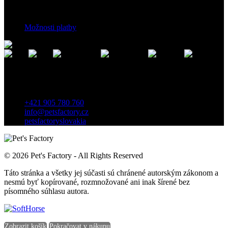
Platební podmínky
Možnosti platby
Kontakt
Záhradnícka 7, 903 01 Senec, Slovensko
+421 905 780 760
info@petsfactory.cz
petsfactoryslovakia
© 2026 Pet's Factory - All Rights Reserved
Táto stránka a všetky jej súčasti sú chránené autorským zákonom a
nesmú byť kopírované, rozmnožované ani inak šírené bez
písomného súhlasu autora.
Zobrazit košík
Pokračovat v nákupu