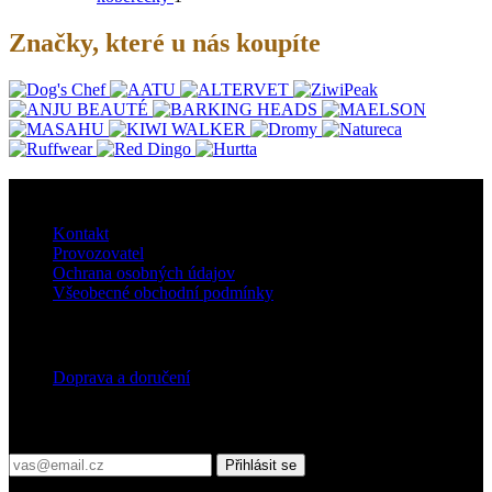
Značky, které u nás koupíte
O nás
Kontakt
Provozovatel
Ochrana osobných údajov
Všeobecné obchodní podmínky
Doprava
Doprava a doručení
Přihlaste se do našeho newsletteru
Přihlásit se