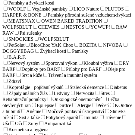
Pamlsky a žvýkací kosti
WOOLF
Vegánské pamlsky
LICO Nature
PLUTOS
HARPER & BONE
Pamlsky přírodní sušené vzduchem-žvýkací
MEATSNAX
OWEN BAKED TRADITION
WOLFSBLUT
CHEWIES
NESTOS
YOWUP!
RAW
RAW
Psí sušenky
SMOOKIES
WOLFSBLUT
PetSolut
BlooChoo YAK Choo
BOZITA
NIVOBA
DOGGYEBAG
Žvýkací kosti
Pamlsky
B.A.R.F.
Nervový systém
Sportovní výkon
Kloubní výživa
DRY
BARF
Doplnky pro BARF
Přílohy pro BARF
Oleje pro
BARF
Srst a kůže
Trávení a imunitní systém
Zdraví
Koprofágie - pojídaní výkalů
Stařecká demence
Diabetus
Zápaly análních žláz
Ledviny
Nervozita
Stres
Rehabilitační pomůcky
Onkologické onemocnění
Léčba
otevřených ran
Epilepsie
Srdce
Alergie
Pečeň
KOndice
a hubnutí
Anémie
Močově-pohlavní ústrojenství
Slinivka
bříšní
Srst a kůže
Pohybový aparát
Imunita
Trávenie
Uši
Oči
Zuby
Antiparazitiká
Kosmetika a hygiena