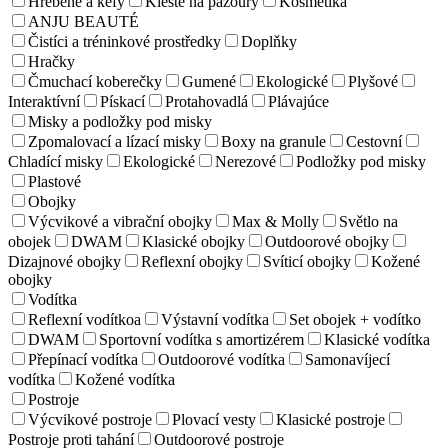
Hrebene a kefy
Kleště na pazoury
Kosmetika
ANJU BEAUTÉ
Čistíci a tréninkové prostředky
Doplňky
Hračky
Čmuchací koberečky
Gumené
Ekologické
Plyšové
Interaktívní
Pískací
Protahovadlá
Plávajúce
Misky a podložky pod misky
Zpomalovací a lízací misky
Boxy na granule
Cestovní
Chladící misky
Ekologické
Nerezové
Podložky pod misky
Plastové
Obojky
Výcvikové a vibrační obojky
Max & Molly
Světlo na
obojek
DWAM
Klasické obojky
Outdoorové obojky
Dizajnové obojky
Reflexní obojky
Svíticí obojky
Kožené
obojky
Vodítka
Reflexní vodítkoa
Výstavní vodítka
Set obojek + vodítko
DWAM
Sportovní vodítka s amortizérem
Klasické vodítka
Přepínací vodítka
Outdoorové vodítka
Samonavíjecí
vodítka
Kožené vodítka
Postroje
Výcvikové postroje
Plovací vesty
Klasické postroje
Postroje proti tahání
Outdoorové postroje