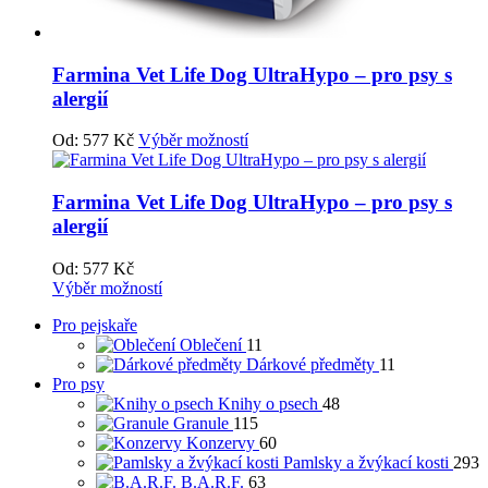
Farmina Vet Life Dog UltraHypo – pro psy s
alergií
Od:
577
Kč
Výběr možností
Farmina Vet Life Dog UltraHypo – pro psy s
alergií
Od:
577
Kč
Výběr možností
Pro pejskaře
Oblečení
11
Dárkové předměty
11
Pro psy
Knihy o psech
48
Granule
115
Konzervy
60
Pamlsky a žvýkací kosti
293
B.A.R.F.
63