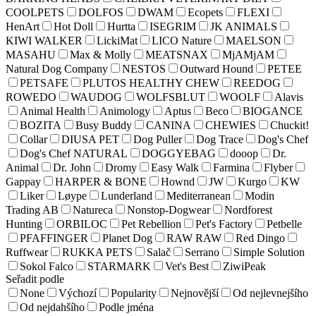
COOLPETS
DOLFOS
DWAM
Ecopets
FLEXI
HenArt
Hot Doll
Hurtta
ISEGRIM
JK ANIMALS
KIWI WALKER
LickiMat
LICO Nature
MAELSON
MASAHU
Max & Molly
MEATSNAX
MjAMjAM
Natural Dog Company
NESTOS
Outward Hound
PETEE
PETSAFE
PLUTOS HEALTHY CHEW
REEDOG
ROWEDO
WAUDOG
WOLFSBLUT
WOOLF
Alavis
Animal Health
Animology
Aptus
Beco
BIOGANCE
BOZITA
Busy Buddy
CANINA
CHEWIES
Chuckit!
Collar
DIUSA PET
Dog Puller
Dog Trace
Dog's Chef
Dog's Chef NATURAL
DOGGYEBAG
dooop
Dr.
Animal
Dr. John
Dromy
Easy Walk
Farmina
Flyber
Gappay
HARPER & BONE
Hownd
JW
Kurgo
KW
Liker
Løype
Lunderland
Mediterranean
Modin
Trading AB
Natureca
Nonstop-Dogwear
Nordforest
Hunting
ORBILOC
Pet Rebellion
Pet's Factory
Petbelle
PFAFFINGER
Planet Dog
RAW RAW
Red Dingo
Ruffwear
RUKKA PETS
Salač
Serrano
Simple Solution
Sokol Falco
STARMARK
Vet's Best
ZiwiPeak
Seřadit podle
None
Výchozí
Popularity
Nejnovější
Od nejlevnejšího
Od nejdahšího
Podle jména