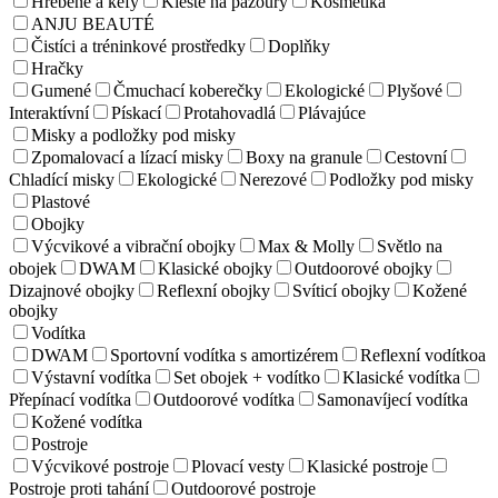
Hrebene a kefy
Kleště na pazoury
Kosmetika
ANJU BEAUTÉ
Čistíci a tréninkové prostředky
Doplňky
Hračky
Gumené
Čmuchací koberečky
Ekologické
Plyšové
Interaktívní
Pískací
Protahovadlá
Plávajúce
Misky a podložky pod misky
Zpomalovací a lízací misky
Boxy na granule
Cestovní
Chladící misky
Ekologické
Nerezové
Podložky pod misky
Plastové
Obojky
Výcvikové a vibrační obojky
Max & Molly
Světlo na
obojek
DWAM
Klasické obojky
Outdoorové obojky
Dizajnové obojky
Reflexní obojky
Svíticí obojky
Kožené
obojky
Vodítka
DWAM
Sportovní vodítka s amortizérem
Reflexní vodítkoa
Výstavní vodítka
Set obojek + vodítko
Klasické vodítka
Přepínací vodítka
Outdoorové vodítka
Samonavíjecí vodítka
Kožené vodítka
Postroje
Výcvikové postroje
Plovací vesty
Klasické postroje
Postroje proti tahání
Outdoorové postroje