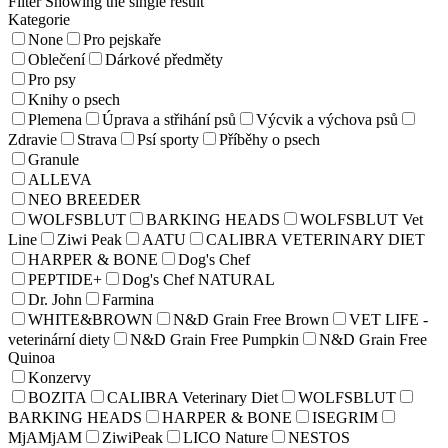
Filter
Showing the single result
Kategorie
None
Pro pejskaře
Oblečení
Dárkové předměty
Pro psy
Knihy o psech
Plemena
Úprava a střihání psů
Výcvik a výchova psů
Zdravie
Strava
Psí sporty
Příběhy o psech
Granule
ALLEVA
NEO BREEDER
WOLFSBLUT
BARKING HEADS
WOLFSBLUT Vet
Line
Ziwi Peak
AATU
CALIBRA VETERINARY DIET
HARPER & BONE
Dog's Chef
PEPTIDE+
Dog's Chef NATURAL
Dr. John
Farmina
WHITE&BROWN
N&D Grain Free Brown
VET LIFE -
veterinární diety
N&D Grain Free Pumpkin
N&D Grain Free
Quinoa
Konzervy
BOZITA
CALIBRA Veterinary Diet
WOLFSBLUT
BARKING HEADS
HARPER & BONE
ISEGRIM
MjAMjAM
ZiwiPeak
LICO Nature
NESTOS