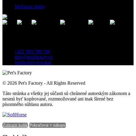
Možnosti platby
Kontakt
Záhradnícka 7, 903 01 Senec, Slovensko
+421 905 780 760
info@petsfactory.cz
petsfactoryslovakia
© 2026 Pet's Factory - All Rights Reserved
Táto stránka a všetky jej súčasti sú chránené autorským zákonom a
nesmú byť kopírované, rozmnožované ani inak šírené bez
písomného súhlasu autora.
Zobrazit košík
Pokračovat v nákupu