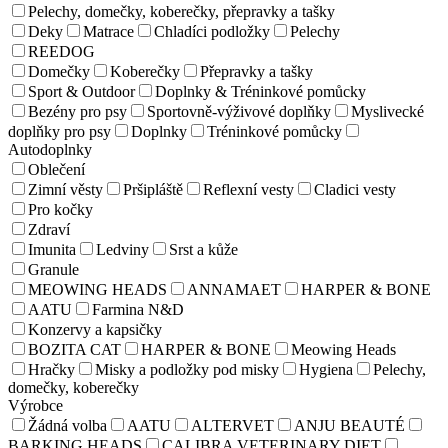
Pelechy, domečky, koberečky, přepravky a tašky
Deky
Matrace
Chladíci podložky
Pelechy
REEDOG
Domečky
Koberečky
Přepravky a tašky
Sport & Outdoor
Doplnky & Tréninkové pomůcky
Bezény pro psy
Sportovně-výživové doplňky
Myslivecké
doplňky pro psy
Doplnky
Tréninkové pomůcky
Autodoplnky
Oblečení
Zimní věsty
Pršipláště
Reflexní vesty
Cladici vesty
Pro kočky
Zdraví
Imunita
Ledviny
Srst a kůže
Granule
MEOWING HEADS
ANNAMAET
HARPER & BONE
AATU
Farmina N&D
Konzervy a kapsičky
BOZITA CAT
HARPER & BONE
Meowing Heads
Hračky
Misky a podložky pod misky
Hygiena
Pelechy,
domečky, koberečky
Výrobce
Žádná volba
AATU
ALTERVET
ANJU BEAUTÉ
BARKING HEADS
CALIBRA VETERINARY DIET