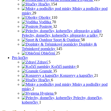
Hračky
154
Misky a podložky pod
misky
29
Obojky
110
Vodítka
70
Postroje
32
Pelechy, domečky, koberečky, přepravky a tašky
72
Sport & Outdoor
58
Doplnky &
Tréninkové pomůcky
145
Oblečení
25
Pro kočky
Zdraví
5
Kočičí pamlsky
0
Granule
35
Konzervy a kapsičky
21
Hračky
6
Misky a podložky pod
misky
2
Hygiena
9
Pelechy, domečky,
koberečky
1