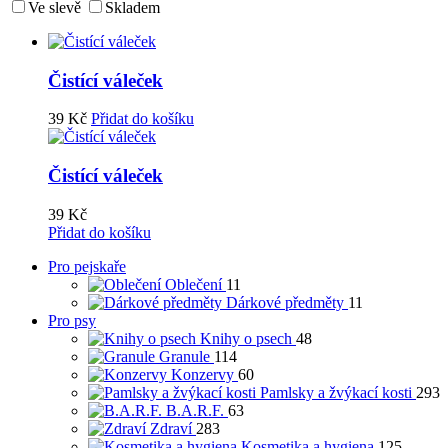
Ve slevě
Skladem
Čistící váleček
39
Kč
Přidat do košíku
Čistící váleček
39
Kč
Přidat do košíku
Pro pejskaře
Oblečení
11
Dárkové předměty
11
Pro psy
Knihy o psech
48
Granule
114
Konzervy
60
Pamlsky a žvýkací kosti
293
B.A.R.F.
63
Zdraví
283
Kosmetika a hygiena
125