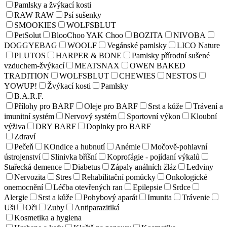
Pamlsky a žvýkací kosti
RAW RAW
Psí sušenky
SMOOKIES
WOLFSBLUT
PetSolut
BlooChoo YAK Choo
BOZITA
NIVOBA
DOGGYEBAG
WOOLF
Vegánské pamlsky
LICO Nature
PLUTOS
HARPER & BONE
Pamlsky přírodní sušené
vzduchem-žvýkací
MEATSNAX
OWEN BAKED
TRADITION
WOLFSBLUT
CHEWIES
NESTOS
YOWUP!
Žvýkací kosti
Pamlsky
B.A.R.F.
Přílohy pro BARF
Oleje pro BARF
Srst a kůže
Trávení a
imunitní systém
Nervový systém
Sportovní výkon
Kloubní
výživa
DRY BARF
Doplnky pro BARF
Zdraví
Pečeň
KOndice a hubnutí
Anémie
Močově-pohlavní
ústrojenství
Slinivka bříšní
Koprofágie - pojídaní výkalů
Stařecká demence
Diabetus
Zápaly análních žláz
Ledviny
Nervozita
Stres
Rehabilitační pomůcky
Onkologické
onemocnění
Léčba otevřených ran
Epilepsie
Srdce
Alergie
Srst a kůže
Pohybový aparát
Imunita
Trávenie
Uši
Oči
Zuby
Antiparazitiká
Kosmetika a hygiena