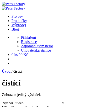
Pro psy
Pro kočky
Výprodej
Blog
Přihlášení
Registrace
Zapomněl jsem heslo
Chovatelská stanice
0 ks /
0
Kč
Úvod
/
čistící
čistící
Zobrazen jediný výsledek