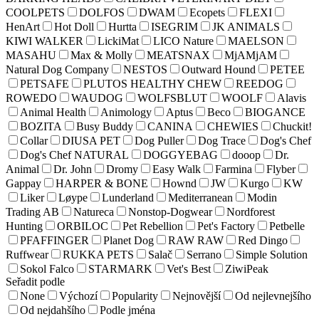
COOLPETS
DOLFOS
DWAM
Ecopets
FLEXI
HenArt
Hot Doll
Hurtta
ISEGRIM
JK ANIMALS
KIWI WALKER
LickiMat
LICO Nature
MAELSON
MASAHU
Max & Molly
MEATSNAX
MjAMjAM
Natural Dog Company
NESTOS
Outward Hound
PETEE
PETSAFE
PLUTOS HEALTHY CHEW
REEDOG
ROWEDO
WAUDOG
WOLFSBLUT
WOOLF
Alavis
Animal Health
Animology
Aptus
Beco
BIOGANCE
BOZITA
Busy Buddy
CANINA
CHEWIES
Chuckit!
Collar
DIUSA PET
Dog Puller
Dog Trace
Dog's Chef
Dog's Chef NATURAL
DOGGYEBAG
dooop
Dr.
Animal
Dr. John
Dromy
Easy Walk
Farmina
Flyber
Gappay
HARPER & BONE
Hownd
JW
Kurgo
KW
Liker
Løype
Lunderland
Mediterranean
Modin
Trading AB
Natureca
Nonstop-Dogwear
Nordforest
Hunting
ORBILOC
Pet Rebellion
Pet's Factory
Petbelle
PFAFFINGER
Planet Dog
RAW RAW
Red Dingo
Ruffwear
RUKKA PETS
Salač
Serrano
Simple Solution
Sokol Falco
STARMARK
Vet's Best
ZiwiPeak
Seřadit podle
None
Výchozí
Popularity
Nejnovější
Od nejlevnejšího
Od nejdahšího
Podle jména