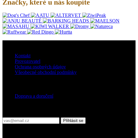
Značky, které u nás koupíte
O nás
Kontakt
Provozovatel
Ochrana osobných údajov
Všeobecné obchodní podmínky
Doprava
Doprava a doručení
Přihlaste se do našeho newsletteru
Přihlásit se
Platební podmínky