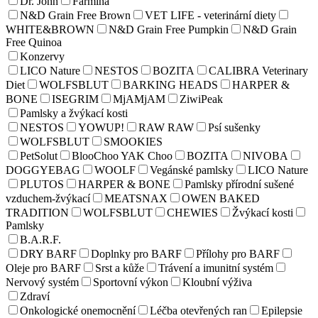
Dr. John
Farmina
N&D Grain Free Brown
VET LIFE - veterinární diety
WHITE&BROWN
N&D Grain Free Pumpkin
N&D Grain
Free Quinoa
Konzervy
LICO Nature
NESTOS
BOZITA
CALIBRA Veterinary
Diet
WOLFSBLUT
BARKING HEADS
HARPER &
BONE
ISEGRIM
MjAMjAM
ZiwiPeak
Pamlsky a žvýkací kosti
NESTOS
YOWUP!
RAW RAW
Psí sušenky
WOLFSBLUT
SMOOKIES
PetSolut
BlooChoo YAK Choo
BOZITA
NIVOBA
DOGGYEBAG
WOOLF
Vegánské pamlsky
LICO Nature
PLUTOS
HARPER & BONE
Pamlsky přírodní sušené
vzduchem-žvýkací
MEATSNAX
OWEN BAKED
TRADITION
WOLFSBLUT
CHEWIES
Žvýkací kosti
Pamlsky
B.A.R.F.
DRY BARF
Doplnky pro BARF
Přílohy pro BARF
Oleje pro BARF
Srst a kůže
Trávení a imunitní systém
Nervový systém
Sportovní výkon
Kloubní výživa
Zdraví
Onkologické onemocnění
Léčba otevřených ran
Epilepsie