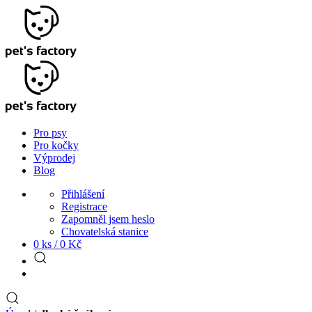
Pro psy
Pro kočky
Výprodej
Blog
Přihlášení
Registrace
Zapomněl jsem heslo
Chovatelská stanice
0 ks /
0
Kč