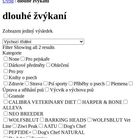
Úvod
/
dlouhé žvýkaní
dlouhé žvýkaní
Zobrazen jediný výsledek
Filter
Showing all 2 results
Kategorie
None
Pro pejskaře
Dárkové předměty
Oblečení
Pro psy
Knihy o psech
Zdravie
Strava
Psí sporty
Příběhy o psech
Plemena
Úprava a střihání psů
Výcvik a výchova psů
Granule
CALIBRA VETERINARY DIET
HARPER & BONE
ALLEVA
NEO BREEDER
WOLFSBLUT
BARKING HEADS
WOLFSBLUT Vet
Line
Ziwi Peak
AATU
Dog's Chef
PEPTIDE+
Dog's Chef NATURAL