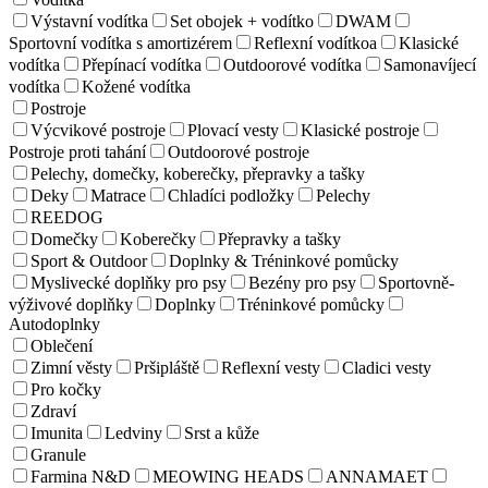
Výstavní vodítka
Set obojek + vodítko
DWAM
Sportovní vodítka s amortizérem
Reflexní vodítkoa
Klasické
vodítka
Přepínací vodítka
Outdoorové vodítka
Samonavíjecí
vodítka
Kožené vodítka
Postroje
Výcvikové postroje
Plovací vesty
Klasické postroje
Postroje proti tahání
Outdoorové postroje
Pelechy, domečky, koberečky, přepravky a tašky
Deky
Matrace
Chladíci podložky
Pelechy
REEDOG
Domečky
Koberečky
Přepravky a tašky
Sport & Outdoor
Doplnky & Tréninkové pomůcky
Myslivecké doplňky pro psy
Bezény pro psy
Sportovně-
výživové doplňky
Doplnky
Tréninkové pomůcky
Autodoplnky
Oblečení
Zimní věsty
Pršipláště
Reflexní vesty
Cladici vesty
Pro kočky
Zdraví
Imunita
Ledviny
Srst a kůže
Granule
Farmina N&D
MEOWING HEADS
ANNAMAET