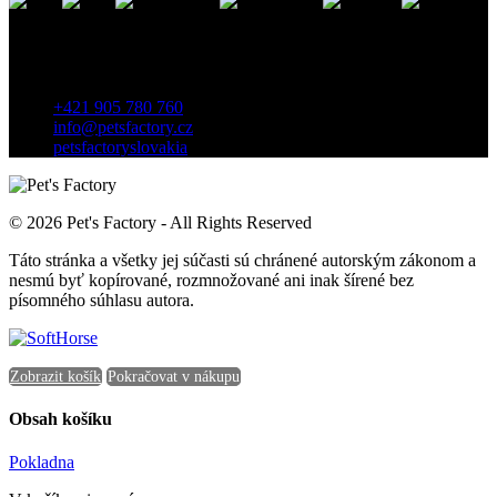
Kontakt
Záhradnícka 7, 903 01 Senec, Slovensko
+421 905 780 760
info@petsfactory.cz
petsfactoryslovakia
© 2026 Pet's Factory - All Rights Reserved
Táto stránka a všetky jej súčasti sú chránené autorským zákonom a
nesmú byť kopírované, rozmnožované ani inak šírené bez
písomného súhlasu autora.
Zobrazit košík
Pokračovat v nákupu
Obsah košíku
Pokladna