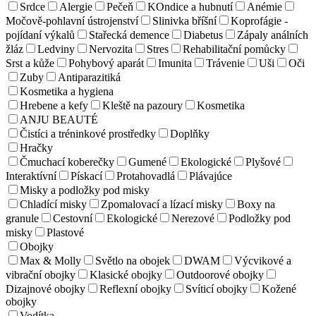
Srdce
Alergie
Pečeň
KOndice a hubnutí
Anémie
Močově-pohlavní ústrojenství
Slinivka bříšní
Koprofágie -
pojídaní výkalů
Stařecká demence
Diabetus
Zápaly análních
žláz
Ledviny
Nervozita
Stres
Rehabilitační pomůcky
Srst a kůže
Pohybový aparát
Imunita
Trávenie
Uši
Oči
Zuby
Antiparazitiká
Kosmetika a hygiena
Hrebene a kefy
Kleště na pazoury
Kosmetika
ANJU BEAUTÉ
Čistíci a tréninkové prostředky
Doplňky
Hračky
Čmuchací koberečky
Gumené
Ekologické
Plyšové
Interaktívní
Pískací
Protahovadlá
Plávajúce
Misky a podložky pod misky
Chladící misky
Zpomalovací a lízací misky
Boxy na
granule
Cestovní
Ekologické
Nerezové
Podložky pod
misky
Plastové
Obojky
Max & Molly
Světlo na obojek
DWAM
Výcvikové a
vibrační obojky
Klasické obojky
Outdoorové obojky
Dizajnové obojky
Reflexní obojky
Svíticí obojky
Kožené
obojky
Vodítka