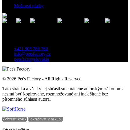
Možnosti platby
Kontakt
Záhradnícka 7, 903 01 Senec, Slovensko
+421 905 780 760
info@petsfactory.cz
petsfactoryslovakia
© 2026 Pet's Factory - All Rights Reserved
Táto stránka a všetky jej súčasti sú chránené autorským zákonom a
nesmú byť kopírované, rozmnožované ani inak šírené bez
písomného súhlasu autora.
Zobrazit košík
Pokračovat v nákupu