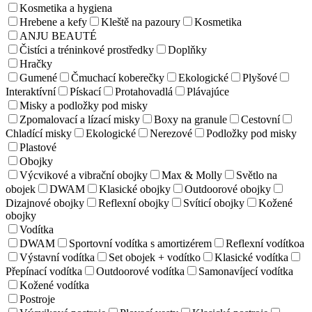
Kosmetika a hygiena
Hrebene a kefy
Kleště na pazoury
Kosmetika
ANJU BEAUTÉ
Čistíci a tréninkové prostředky
Doplňky
Hračky
Gumené
Čmuchací koberečky
Ekologické
Plyšové
Interaktívní
Pískací
Protahovadlá
Plávajúce
Misky a podložky pod misky
Zpomalovací a lízací misky
Boxy na granule
Cestovní
Chladící misky
Ekologické
Nerezové
Podložky pod misky
Plastové
Obojky
Výcvikové a vibrační obojky
Max & Molly
Světlo na
obojek
DWAM
Klasické obojky
Outdoorové obojky
Dizajnové obojky
Reflexní obojky
Svíticí obojky
Kožené
obojky
Vodítka
DWAM
Sportovní vodítka s amortizérem
Reflexní vodítkoa
Výstavní vodítka
Set obojek + vodítko
Klasické vodítka
Přepínací vodítka
Outdoorové vodítka
Samonavíjecí vodítka
Kožené vodítka
Postroje