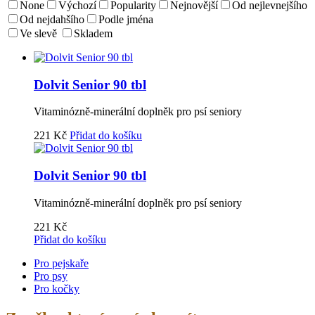
None
Výchozí
Popularity
Nejnovější
Od nejlevnejšího
Od nejdahšího
Podle jména
Ve slevě
Skladem
Dolvit Senior 90 tbl
Vitaminózně-minerální doplněk pro psí seniory
221
Kč
Přidat do košíku
Dolvit Senior 90 tbl
Vitaminózně-minerální doplněk pro psí seniory
221
Kč
Přidat do košíku
Pro pejskaře
Pro psy
Pro kočky