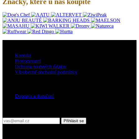
Značky, které u nás koupíte
O nás
Kontakt
Provozovatel
Ochrana osobných údajov
Všeobecné obchodní podmínky
Doprava
Doprava a doručení
Přihlaste se do našeho newsletteru
Přihlásit se
Platební podmínky