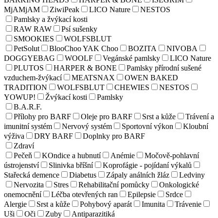
MjAMjAM
ZiwiPeak
LICO Nature
NESTOS
Pamlsky a žvýkací kosti
RAW RAW
Psí sušenky
SMOOKIES
WOLFSBLUT
PetSolut
BlooChoo YAK Choo
BOZITA
NIVOBA
DOGGYEBAG
WOOLF
Vegánské pamlsky
LICO Nature
PLUTOS
HARPER & BONE
Pamlsky přírodní sušené
vzduchem-žvýkací
MEATSNAX
OWEN BAKED
TRADITION
WOLFSBLUT
CHEWIES
NESTOS
YOWUP!
Žvýkací kosti
Pamlsky
B.A.R.F.
Přílohy pro BARF
Oleje pro BARF
Srst a kůže
Trávení a
imunitní systém
Nervový systém
Sportovní výkon
Kloubní
výživa
DRY BARF
Doplnky pro BARF
Zdraví
Pečeň
KOndice a hubnutí
Anémie
Močově-pohlavní
ústrojenství
Slinivka bříšní
Koprofágie - pojídaní výkalů
Stařecká demence
Diabetus
Zápaly análních žláz
Ledviny
Nervozita
Stres
Rehabilitační pomůcky
Onkologické
onemocnění
Léčba otevřených ran
Epilepsie
Srdce
Alergie
Srst a kůže
Pohybový aparát
Imunita
Trávenie
Uši
Oči
Zuby
Antiparazitiká