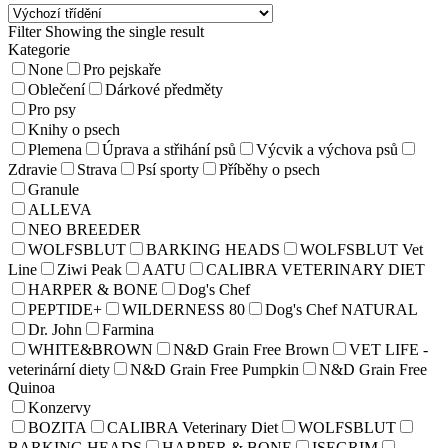
Filter
Showing the single result
Kategorie
None
Pro pejskaře
Oblečení
Dárkové předměty
Pro psy
Knihy o psech
Plemena
Úprava a střihání psů
Výcvik a výchova psů
Zdravie
Strava
Psí sporty
Příběhy o psech
Granule
ALLEVA
NEO BREEDER
WOLFSBLUT
BARKING HEADS
WOLFSBLUT Vet
Line
Ziwi Peak
AATU
CALIBRA VETERINARY DIET
HARPER & BONE
Dog's Chef
PEPTIDE+
WILDERNESS 80
Dog's Chef NATURAL
Dr. John
Farmina
WHITE&BROWN
N&D Grain Free Brown
VET LIFE -
veterinární diety
N&D Grain Free Pumpkin
N&D Grain Free
Quinoa
Konzervy
BOZITA
CALIBRA Veterinary Diet
WOLFSBLUT
BARKING HEADS
HARPER & BONE
ISEGRIM