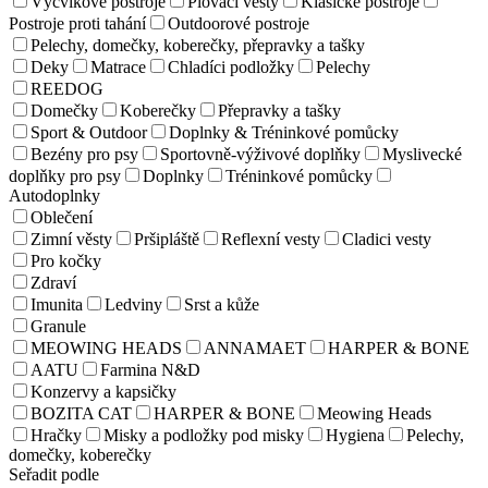
Výcvikové postroje
Plovací vesty
Klasické postroje
Postroje proti tahání
Outdoorové postroje
Pelechy, domečky, koberečky, přepravky a tašky
Deky
Matrace
Chladíci podložky
Pelechy
REEDOG
Domečky
Koberečky
Přepravky a tašky
Sport & Outdoor
Doplnky & Tréninkové pomůcky
Bezény pro psy
Sportovně-výživové doplňky
Myslivecké
doplňky pro psy
Doplnky
Tréninkové pomůcky
Autodoplnky
Oblečení
Zimní věsty
Pršipláště
Reflexní vesty
Cladici vesty
Pro kočky
Zdraví
Imunita
Ledviny
Srst a kůže
Granule
MEOWING HEADS
ANNAMAET
HARPER & BONE
AATU
Farmina N&D
Konzervy a kapsičky
BOZITA CAT
HARPER & BONE
Meowing Heads
Hračky
Misky a podložky pod misky
Hygiena
Pelechy,
domečky, koberečky
Seřadit podle