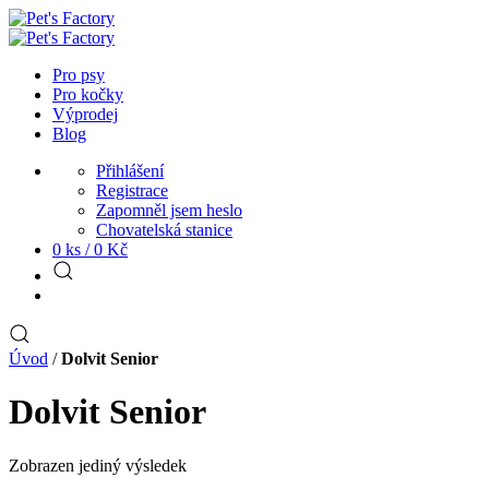
Pro psy
Pro kočky
Výprodej
Blog
Přihlášení
Registrace
Zapomněl jsem heslo
Chovatelská stanice
0 ks /
0
Kč
Úvod
/
Dolvit Senior
Dolvit Senior
Zobrazen jediný výsledek