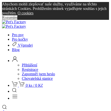
Abychom mohli zlepšovať naše služby, využíváme na těchto
stránkách Cookies. Prohlížením stránek vyjadřujete souhlas s jejich
použitím.
O cookies
Rozumím
Pro psy
Pro kočky
Výprodej
Blog
Přihlášení
Registrace
Zapomněl jsem heslo
Chovatelská stanice
0 ks /
0
Kč