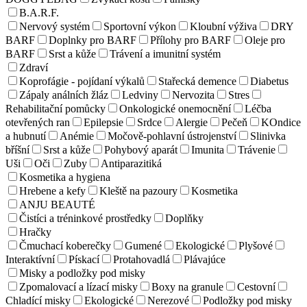
B.A.R.F.
Nervový systém
Sportovní výkon
Kloubní výživa
DRY
BARF
Doplnky pro BARF
Přílohy pro BARF
Oleje pro
BARF
Srst a kůže
Trávení a imunitní systém
Zdraví
Koprofágie - pojídaní výkalů
Stařecká demence
Diabetus
Zápaly análních žláz
Ledviny
Nervozita
Stres
Rehabilitační pomůcky
Onkologické onemocnění
Léčba
otevřených ran
Epilepsie
Srdce
Alergie
Pečeň
KOndice
a hubnutí
Anémie
Močově-pohlavní ústrojenství
Slinivka
bříšní
Srst a kůže
Pohybový aparát
Imunita
Trávenie
Uši
Oči
Zuby
Antiparazitiká
Kosmetika a hygiena
Hrebene a kefy
Kleště na pazoury
Kosmetika
ANJU BEAUTÉ
Čistíci a tréninkové prostředky
Doplňky
Hračky
Čmuchací koberečky
Gumené
Ekologické
Plyšové
Interaktívní
Pískací
Protahovadlá
Plávajúce
Misky a podložky pod misky
Zpomalovací a lízací misky
Boxy na granule
Cestovní
Chladící misky
Ekologické
Nerezové
Podložky pod misky