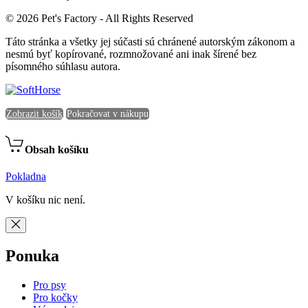
© 2026 Pet's Factory - All Rights Reserved
Táto stránka a všetky jej súčasti sú chránené autorským zákonom a
nesmú byť kopírované, rozmnožované ani inak šírené bez
písomného súhlasu autora.
Zobrazit košík
Pokračovat v nákupu
Obsah košíku
Pokladna
V košíku nic není.
Ponuka
Pro psy
Pro kočky