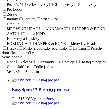
Pršipláště
Reflexní vesty
Cladici vesty
Zimní věsty
Pro kočky
Zdraví
Imunita
Ledviny
Srst a kůže
Granule
MEOWING HEADS
ANNAMAET
HARPER & BONE
AATU
Farmina N&D
Konzervy a kapsičky
BOZITA CAT
HARPER & BONE
Meowing Heads
Hračky
Misky a podložky pod misky
Hygiena
Pelechy,
domečky, koberečky
Seřadit podle
None
Výchozí
Popularity
Nejnovější
Od nejlevnejšího
Od nejdahšího
Podle jména
Ve slevě
Skladem
EasySport™ Postroj pro psa
Od:
515
Kč
Výběr možností