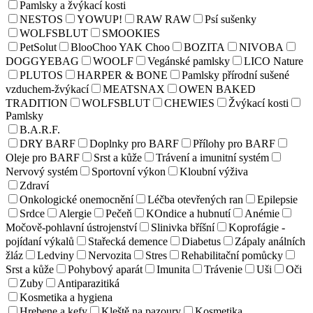
Pamlsky a žvýkací kosti
NESTOS
YOWUP!
RAW RAW
Psí sušenky
WOLFSBLUT
SMOOKIES
PetSolut
BlooChoo YAK Choo
BOZITA
NIVOBA
DOGGYEBAG
WOOLF
Vegánské pamlsky
LICO Nature
PLUTOS
HARPER & BONE
Pamlsky přírodní sušené
vzduchem-žvýkací
MEATSNAX
OWEN BAKED
TRADITION
WOLFSBLUT
CHEWIES
Žvýkací kosti
Pamlsky
B.A.R.F.
DRY BARF
Doplnky pro BARF
Přílohy pro BARF
Oleje pro BARF
Srst a kůže
Trávení a imunitní systém
Nervový systém
Sportovní výkon
Kloubní výživa
Zdraví
Onkologické onemocnění
Léčba otevřených ran
Epilepsie
Srdce
Alergie
Pečeň
KOndice a hubnutí
Anémie
Močově-pohlavní ústrojenství
Slinivka bříšní
Koprofágie -
pojídaní výkalů
Stařecká demence
Diabetus
Zápaly análních
žláz
Ledviny
Nervozita
Stres
Rehabilitační pomůcky
Srst a kůže
Pohybový aparát
Imunita
Trávenie
Uši
Oči
Zuby
Antiparazitiká
Kosmetika a hygiena
Hrebene a kefy
Kleště na pazoury
Kosmetika