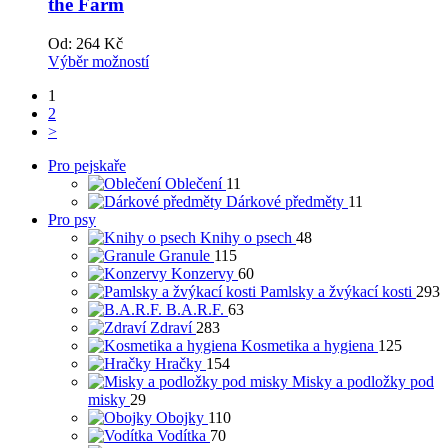
the Farm
Od:
264
Kč
Výběr možností
1
2
>
Pro pejskaře
Oblečení
11
Dárkové předměty
11
Pro psy
Knihy o psech
48
Granule
115
Konzervy
60
Pamlsky a žvýkací kosti
293
B.A.R.F.
63
Zdraví
283
Kosmetika a hygiena
125
Hračky
154
Misky a podložky pod
misky
29
Obojky
110
Vodítka
70