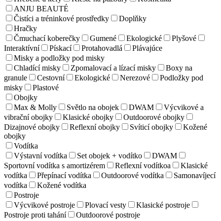
ANJU BEAUTÉ
Čistíci a tréninkové prostředky
Doplňky
Hračky
Čmuchací koberečky
Gumené
Ekologické
Plyšové
Interaktívní
Pískací
Protahovadlá
Plávajúce
Misky a podložky pod misky
Chladící misky
Zpomalovací a lízací misky
Boxy na
granule
Cestovní
Ekologické
Nerezové
Podložky pod
misky
Plastové
Obojky
Max & Molly
Světlo na obojek
DWAM
Výcvikové a
vibrační obojky
Klasické obojky
Outdoorové obojky
Dizajnové obojky
Reflexní obojky
Svíticí obojky
Kožené
obojky
Vodítka
Výstavní vodítka
Set obojek + vodítko
DWAM
Sportovní vodítka s amortizérem
Reflexní vodítkoa
Klasické
vodítka
Přepínací vodítka
Outdoorové vodítka
Samonavíjecí
vodítka
Kožené vodítka
Postroje
Výcvikové postroje
Plovací vesty
Klasické postroje
Postroje proti tahání
Outdoorové postroje