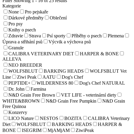
Filter
Showing 1 - 16 of 25 results
Kategorie
None
Pro pejskaře
Dárkové předměty
Oblečení
Pro psy
Knihy o psech
Zdravie
Strava
Psí sporty
Příběhy o psech
Plemena
Úprava a střihání psů
Výcvik a výchova psů
Granule
CALIBRA VETERINARY DIET
HARPER & BONE
ALLEVA
NEO BREEDER
WOLFSBLUT
BARKING HEADS
WOLFSBLUT Vet
Line
Ziwi Peak
AATU
Dog's Chef
PEPTIDE+
WILDERNESS 80
Dog's Chef NATURAL
Dr. John
Farmina
N&D Grain Free Brown
VET LIFE - veterinární diety
WHITE&BROWN
N&D Grain Free Pumpkin
N&D Grain
Free Quinoa
Konzervy
LICO Nature
NESTOS
BOZITA
CALIBRA Veterinary
Diet
WOLFSBLUT
BARKING HEADS
HARPER &
BONE
ISEGRIM
MjAMjAM
ZiwiPeak