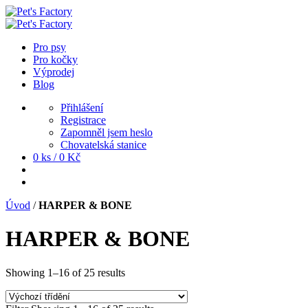
Pro psy
Pro kočky
Výprodej
Blog
Přihlášení
Registrace
Zapomněl jsem heslo
Chovatelská stanice
0 ks /
0
Kč
Úvod
/
HARPER & BONE
HARPER & BONE
Showing 1–16 of 25 results