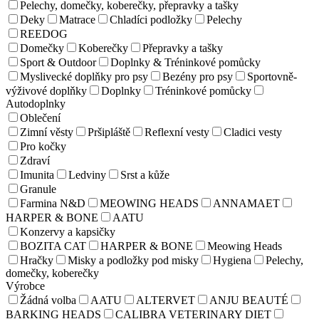
Pelechy, domečky, koberečky, přepravky a tašky
Deky
Matrace
Chladíci podložky
Pelechy
REEDOG
Domečky
Koberečky
Přepravky a tašky
Sport & Outdoor
Doplnky & Tréninkové pomůcky
Myslivecké doplňky pro psy
Bezény pro psy
Sportovně-
výživové doplňky
Doplnky
Tréninkové pomůcky
Autodoplnky
Oblečení
Zimní věsty
Pršipláště
Reflexní vesty
Cladici vesty
Pro kočky
Zdraví
Imunita
Ledviny
Srst a kůže
Granule
Farmina N&D
MEOWING HEADS
ANNAMAET
HARPER & BONE
AATU
Konzervy a kapsičky
BOZITA CAT
HARPER & BONE
Meowing Heads
Hračky
Misky a podložky pod misky
Hygiena
Pelechy,
domečky, koberečky
Výrobce
Žádná volba
AATU
ALTERVET
ANJU BEAUTÉ
BARKING HEADS
CALIBRA VETERINARY DIET