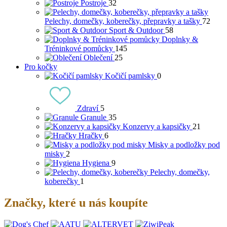
Postroje
32
Pelechy, domečky, koberečky, přepravky a tašky
72
Sport & Outdoor
58
Doplnky &
Tréninkové pomůcky
145
Oblečení
25
Pro kočky
Kočičí pamlsky
0
Zdraví
5
Granule
35
Konzervy a kapsičky
21
Hračky
6
Misky a podložky pod
misky
2
Hygiena
9
Pelechy, domečky,
koberečky
1
Značky, které u nás koupíte