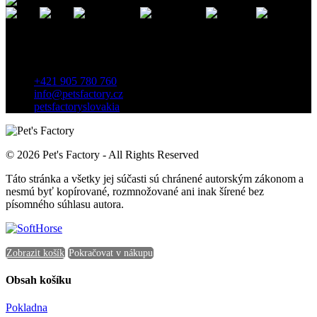
Kontakt
Záhradnícka 7, 903 01 Senec, Slovensko
+421 905 780 760
info@petsfactory.cz
petsfactoryslovakia
© 2026 Pet's Factory - All Rights Reserved
Táto stránka a všetky jej súčasti sú chránené autorským zákonom a
nesmú byť kopírované, rozmnožované ani inak šírené bez
písomného súhlasu autora.
Zobrazit košík
Pokračovat v nákupu
Obsah košíku
Pokladna