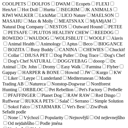
COOLPETS
DOLFOS
DWAM
Ecopets
FLEXI
HenArt
Hot Doll
Hurtta
ISEGRIM
JK ANIMALS
KIWI WALKER
LickiMat
LICO Nature
MAELSON
MASAHU
Max & Molly
MEATSNAX
MjAMjAM
Natural Dog Company
NESTOS
Outward Hound
PETEE
PETSAFE
PLUTOS HEALTHY CHEW
REEDOG
ROWEDO
WAUDOG
WOLFSBLUT
WOOLF
Alavis
Animal Health
Animology
Aptus
Beco
BIOGANCE
BOZITA
Busy Buddy
CANINA
CHEWIES
Chuckit!
Collar
DIUSA PET
Dog Puller
Dog Trace
Dog's Chef
Dog's Chef NATURAL
DOGGYEBAG
dooop
Dr.
Animal
Dr. John
Dromy
Easy Walk
Farmina
Flyber
Gappay
HARPER & BONE
Hownd
JW
Kurgo
KW
Liker
Løype
Lunderland
Mediterranean
Modin
Trading AB
Natureca
Nonstop-Dogwear
Nordforest
Hunting
ORBILOC
Pet Rebellion
Pet's Factory
Petbelle
PFAFFINGER
Planet Dog
RAW RAW
Red Dingo
Ruffwear
RUKKA PETS
Salač
Serrano
Simple Solution
Sokol Falco
STARMARK
Vet's Best
ZiwiPeak
Seřadit podle
None
Výchozí
Popularity
Nejnovější
Od nejlevnejšího
Od nejdahšího
Podle jména