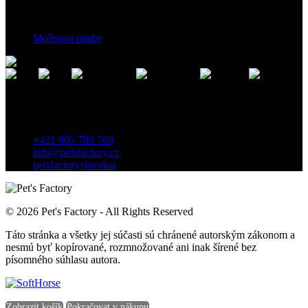
Platební podmínky
Možnosti platby
Kontakt
Záhradnícka 7, 903 01 Senec, Slovensko
+421 905 780 760
info@petsfactory.cz
petsfactoryslovakia
© 2026 Pet's Factory - All Rights Reserved
Táto stránka a všetky jej súčasti sú chránené autorským zákonom a
nesmú byť kopírované, rozmnožované ani inak šírené bez
písomného súhlasu autora.
Zobrazit košík
Pokračovat v nákupu