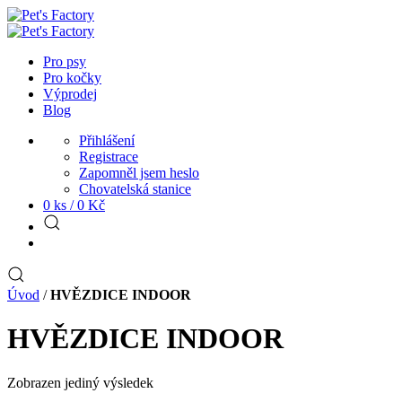
Pro psy
Pro kočky
Výprodej
Blog
Přihlášení
Registrace
Zapomněl jsem heslo
Chovatelská stanice
0 ks /
0
Kč
Úvod
/
HVĚZDICE INDOOR
HVĚZDICE INDOOR
Zobrazen jediný výsledek