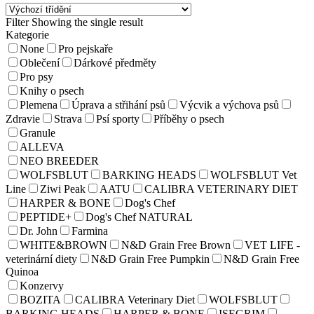
Filter
Showing the single result
Kategorie
None
Pro pejskaře
Oblečení
Dárkové předměty
Pro psy
Knihy o psech
Plemena
Úprava a střihání psů
Výcvik a výchova psů
Zdravie
Strava
Psí sporty
Příběhy o psech
Granule
ALLEVA
NEO BREEDER
WOLFSBLUT
BARKING HEADS
WOLFSBLUT Vet
Line
Ziwi Peak
AATU
CALIBRA VETERINARY DIET
HARPER & BONE
Dog's Chef
PEPTIDE+
Dog's Chef NATURAL
Dr. John
Farmina
WHITE&BROWN
N&D Grain Free Brown
VET LIFE -
veterinární diety
N&D Grain Free Pumpkin
N&D Grain Free
Quinoa
Konzervy
BOZITA
CALIBRA Veterinary Diet
WOLFSBLUT
BARKING HEADS
HARPER & BONE
ISEGRIM