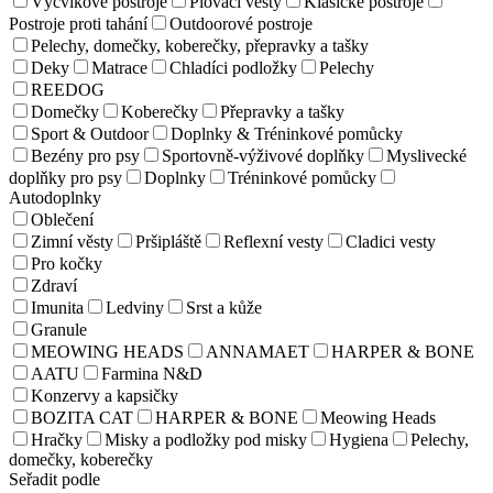
Výcvikové postroje
Plovací vesty
Klasické postroje
Postroje proti tahání
Outdoorové postroje
Pelechy, domečky, koberečky, přepravky a tašky
Deky
Matrace
Chladíci podložky
Pelechy
REEDOG
Domečky
Koberečky
Přepravky a tašky
Sport & Outdoor
Doplnky & Tréninkové pomůcky
Bezény pro psy
Sportovně-výživové doplňky
Myslivecké
doplňky pro psy
Doplnky
Tréninkové pomůcky
Autodoplnky
Oblečení
Zimní věsty
Pršipláště
Reflexní vesty
Cladici vesty
Pro kočky
Zdraví
Imunita
Ledviny
Srst a kůže
Granule
MEOWING HEADS
ANNAMAET
HARPER & BONE
AATU
Farmina N&D
Konzervy a kapsičky
BOZITA CAT
HARPER & BONE
Meowing Heads
Hračky
Misky a podložky pod misky
Hygiena
Pelechy,
domečky, koberečky
Seřadit podle