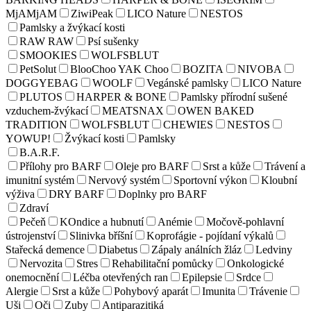
MjAMjAM
ZiwiPeak
LICO Nature
NESTOS
Pamlsky a žvýkací kosti
RAW RAW
Psí sušenky
SMOOKIES
WOLFSBLUT
PetSolut
BlooChoo YAK Choo
BOZITA
NIVOBA
DOGGYEBAG
WOOLF
Vegánské pamlsky
LICO Nature
PLUTOS
HARPER & BONE
Pamlsky přírodní sušené
vzduchem-žvýkací
MEATSNAX
OWEN BAKED
TRADITION
WOLFSBLUT
CHEWIES
NESTOS
YOWUP!
Žvýkací kosti
Pamlsky
B.A.R.F.
Přílohy pro BARF
Oleje pro BARF
Srst a kůže
Trávení a
imunitní systém
Nervový systém
Sportovní výkon
Kloubní
výživa
DRY BARF
Doplnky pro BARF
Zdraví
Pečeň
KOndice a hubnutí
Anémie
Močově-pohlavní
ústrojenství
Slinivka bříšní
Koprofágie - pojídaní výkalů
Stařecká demence
Diabetus
Zápaly análních žláz
Ledviny
Nervozita
Stres
Rehabilitační pomůcky
Onkologické
onemocnění
Léčba otevřených ran
Epilepsie
Srdce
Alergie
Srst a kůže
Pohybový aparát
Imunita
Trávenie
Uši
Oči
Zuby
Antiparazitiká