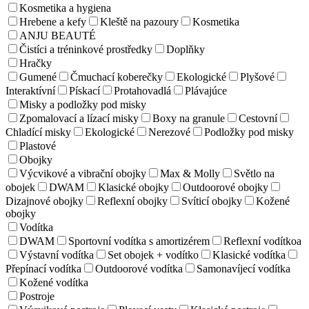
Kosmetika a hygiena
Hrebene a kefy
Kleště na pazoury
Kosmetika
ANJU BEAUTÉ
Čistíci a tréninkové prostředky
Doplňky
Hračky
Gumené
Čmuchací koberečky
Ekologické
Plyšové
Interaktívní
Pískací
Protahovadlá
Plávajúce
Misky a podložky pod misky
Zpomalovací a lízací misky
Boxy na granule
Cestovní
Chladící misky
Ekologické
Nerezové
Podložky pod misky
Plastové
Obojky
Výcvikové a vibrační obojky
Max & Molly
Světlo na
obojek
DWAM
Klasické obojky
Outdoorové obojky
Dizajnové obojky
Reflexní obojky
Svíticí obojky
Kožené
obojky
Vodítka
DWAM
Sportovní vodítka s amortizérem
Reflexní vodítkoa
Výstavní vodítka
Set obojek + vodítko
Klasické vodítka
Přepínací vodítka
Outdoorové vodítka
Samonavíjecí vodítka
Kožené vodítka
Postroje