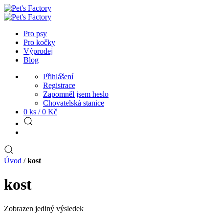
Pro psy
Pro kočky
Výprodej
Blog
Přihlášení
Registrace
Zapomněl jsem heslo
Chovatelská stanice
0 ks /
0
Kč
Úvod
/
kost
kost
Zobrazen jediný výsledek