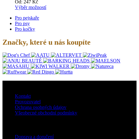
Od:
247
Kč
Výběr možností
Pro pejskaře
Pro psy
Pro kočky
Značky, které u nás koupíte
O nás
Kontakt
Provozovatel
Ochrana osobných údajov
Všeobecné obchodní podmínky
Doprava
Doprava a doručení