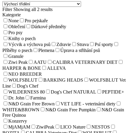
Filter
Showing all 2 results
Kategorie
None
Pro pejskaře
Oblečení
Dárkové předměty
Pro psy
Knihy o psech
Výcvik a výchova psů
Zdravie
Strava
Psí sporty
Příběhy o psech
Plemena
Úprava a střihání psů
Granule
Ziwi Peak
AATU
CALIBRA VETERINARY DIET
HARPER & BONE
ALLEVA
NEO BREEDER
WOLFSBLUT
BARKING HEADS
WOLFSBLUT Vet
Line
Dog's Chef
WILDERNESS 80
Dog's Chef NATURAL
PEPTIDE+
Dr. John
Farmina
N&D Grain Free Brown
VET LIFE - veterinární diety
WHITE&BROWN
N&D Grain Free Pumpkin
N&D Grain
Free Quinoa
Konzervy
MjAMjAM
ZiwiPeak
LICO Nature
NESTOS
BOZITA
CALIBRA Veterinary Diet
WOLFSBLUT