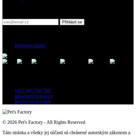
Přihlaste se do našeho newsletteru
Přihlásit se
Platební podmínky
Možnosti platby
Kontakt
Záhradnícka 7, 903 01 Senec, Slovensko
+421 905 780 760
info@petsfactory.cz
petsfactoryslovakia
© 2026 Pet's Factory - All Rights Reserved
Táto stránka a všetky jej súčasti sú chránené autorským zákonom a