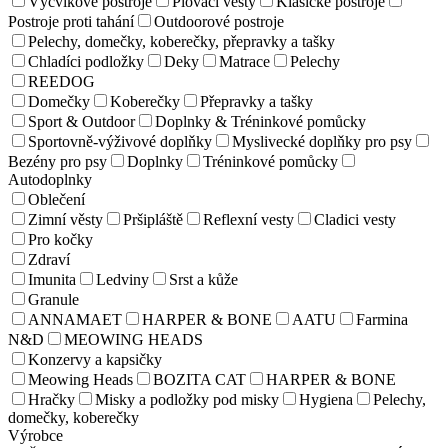
Výcvikové postroje
Plovací vesty
Klasické postroje
Postroje proti tahání
Outdoorové postroje
Pelechy, domečky, koberečky, přepravky a tašky
Chladíci podložky
Deky
Matrace
Pelechy
REEDOG
Domečky
Koberečky
Přepravky a tašky
Sport & Outdoor
Doplnky & Tréninkové pomůcky
Sportovně-výživové doplňky
Myslivecké doplňky pro psy
Bezény pro psy
Doplnky
Tréninkové pomůcky
Autodoplnky
Oblečení
Zimní věsty
Pršipláště
Reflexní vesty
Cladici vesty
Pro kočky
Zdraví
Imunita
Ledviny
Srst a kůže
Granule
ANNAMAET
HARPER & BONE
AATU
Farmina
N&D
MEOWING HEADS
Konzervy a kapsičky
Meowing Heads
BOZITA CAT
HARPER & BONE
Hračky
Misky a podložky pod misky
Hygiena
Pelechy,
domečky, koberečky
Výrobce