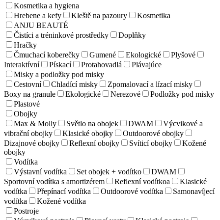
Kosmetika a hygiena
Hrebene a kefy
Kleště na pazoury
Kosmetika
ANJU BEAUTÉ
Čistíci a tréninkové prostředky
Doplňky
Hračky
Čmuchací koberečky
Gumené
Ekologické
Plyšové
Interaktívní
Pískací
Protahovadlá
Plávajúce
Misky a podložky pod misky
Cestovní
Chladící misky
Zpomalovací a lízací misky
Boxy na granule
Ekologické
Nerezové
Podložky pod misky
Plastové
Obojky
Max & Molly
Světlo na obojek
DWAM
Výcvikové a
vibrační obojky
Klasické obojky
Outdoorové obojky
Dizajnové obojky
Reflexní obojky
Svíticí obojky
Kožené
obojky
Vodítka
Výstavní vodítka
Set obojek + vodítko
DWAM
Sportovní vodítka s amortizérem
Reflexní vodítkoa
Klasické
vodítka
Přepínací vodítka
Outdoorové vodítka
Samonavíjecí
vodítka
Kožené vodítka
Postroje