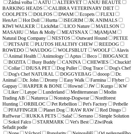
Žádná volba
AATU
ALTERVET
ANJU BEAUTÉ
BARKING HEADS
CALIBRA VETERINARY DIET
COOLPETS
DOLFOS
DWAM
Ecopets
FLEXI
HenArt
Hot Doll
Hurtta
ISEGRIM
JK ANIMALS
KIWI WALKER
LickiMat
LICO Nature
MAELSON
MASAHU
Max & Molly
MEATSNAX
MjAMjAM
Natural Dog Company
NESTOS
Outward Hound
PETEE
PETSAFE
PLUTOS HEALTHY CHEW
REEDOG
ROWEDO
WAUDOG
WOLFSBLUT
WOOLF
Alavis
Animal Health
Animology
Aptus
Beco
BIOGANCE
BOZITA
Busy Buddy
CANINA
CHEWIES
Chuckit!
Collar
DIUSA PET
Dog Puller
Dog Trace
Dog's Chef
Dog's Chef NATURAL
DOGGYEBAG
dooop
Dr.
Animal
Dr. John
Dromy
Easy Walk
Farmina
Flyber
Gappay
HARPER & BONE
Hownd
JW
Kurgo
KW
Liker
Løype
Lunderland
Mediterranean
Modin
Trading AB
Natureca
Nonstop-Dogwear
Nordforest
Hunting
ORBILOC
Pet Rebellion
Pet's Factory
Petbelle
PFAFFINGER
Planet Dog
RAW RAW
Red Dingo
Ruffwear
RUKKA PETS
Salač
Serrano
Simple Solution
Sokol Falco
STARMARK
Vet's Best
ZiwiPeak
Seřadit podle
None
Výchozí
Popularity
Nejnovější
Od nejlevnejšího