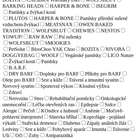
BARKING HEADS
HARPER & BONE
ISEGRIM
Pamlsky a žvýkací kosti
PLUTOS
HARPER & BONE
Pamlsky přírodní sušené
vzduchem-žvýkací
MEATSNAX
OWEN BAKED
TRADITION
WOLFSBLUT
CHEWIES
NESTOS
YOWUP!
RAW RAW
Psí sušenky
WOLFSBLUT
SMOOKIES
PetSolut
BlooChoo YAK Choo
BOZITA
NIVOBA
DOGGYEBAG
WOOLF
Vegánské pamlsky
LICO Nature
Žvýkací kosti
Pamlsky
B.A.R.F.
DRY BARF
Doplnky pro BARF
Přílohy pro BARF
Oleje pro BARF
Srst a kůže
Trávení a imunitní systém
Nervový systém
Sportovní výkon
Kloubní výživa
Zdraví
Nervozita
Stres
Rehabilitační pomůcky
Onkologické
onemocnění
Léčba otevřených ran
Epilepsie
Srdce
Alergie
Pečeň
KOndice a hubnutí
Anémie
Močově-
pohlavní ústrojenství
Slinivka bříšní
Koprofágie - pojídaní
výkalů
Stařecká demence
Diabetus
Zápaly análních žláz
Ledviny
Srst a kůže
Pohybový aparát
Imunita
Trávenie
Uši
Oči
Zuby
Antiparazitiká