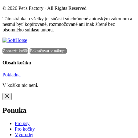
© 2026 Pet's Factory - All Rights Reserved
Táto stránka a všetky jej súčasti sú chránené autorským zákonom a
nesmú byť kopírované, rozmnožované ani inak šírené bez
písomného súhlasu autora.
Zobrazit košík
Pokračovat v nákupu
Obsah košíku
Pokladna
V košíku nic není.
Ponuka
Pro psy
Pro kočky
Výprodej