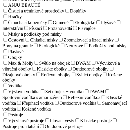
ANJU BEAUTÉ
Čistíci a tréninkové prostředky
Doplňky
Hračky
Čmuchací koberečky
Gumené
Ekologické
Plyšové
Interaktívní
Pískací
Protahovadlá
Plávajúce
Misky a podložky pod misky
Cestovní
Chladící misky
Zpomalovací a lízací misky
Boxy na granule
Ekologické
Nerezové
Podložky pod misky
Plastové
Obojky
Max & Molly
Světlo na obojek
DWAM
Výcvikové a
vibrační obojky
Klasické obojky
Outdoorové obojky
Dizajnové obojky
Reflexní obojky
Svíticí obojky
Kožené
obojky
Vodítka
Výstavní vodítka
Set obojek + vodítko
DWAM
Sportovní vodítka s amortizérem
Reflexní vodítkoa
Klasické
vodítka
Přepínací vodítka
Outdoorové vodítka
Samonavíjecí
vodítka
Kožené vodítka
Postroje
Výcvikové postroje
Plovací vesty
Klasické postroje
Postroje proti tahání
Outdoorové postroje