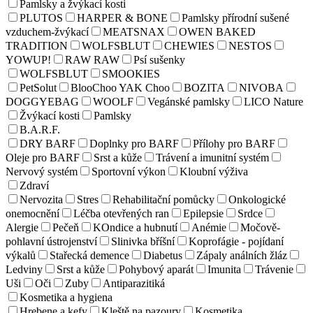
Pamlsky a žvýkací kosti
PLUTOS
HARPER & BONE
Pamlsky přírodní sušené
vzduchem-žvýkací
MEATSNAX
OWEN BAKED
TRADITION
WOLFSBLUT
CHEWIES
NESTOS
YOWUP!
RAW RAW
Psí sušenky
WOLFSBLUT
SMOOKIES
PetSolut
BlooChoo YAK Choo
BOZITA
NIVOBA
DOGGYEBAG
WOOLF
Vegánské pamlsky
LICO Nature
Žvýkací kosti
Pamlsky
B.A.R.F.
DRY BARF
Doplnky pro BARF
Přílohy pro BARF
Oleje pro BARF
Srst a kůže
Trávení a imunitní systém
Nervový systém
Sportovní výkon
Kloubní výživa
Zdraví
Nervozita
Stres
Rehabilitační pomůcky
Onkologické
onemocnění
Léčba otevřených ran
Epilepsie
Srdce
Alergie
Pečeň
KOndice a hubnutí
Anémie
Močově-
pohlavní ústrojenství
Slinivka bříšní
Koprofágie - pojídaní
výkalů
Stařecká demence
Diabetus
Zápaly análních žláz
Ledviny
Srst a kůže
Pohybový aparát
Imunita
Trávenie
Uši
Oči
Zuby
Antiparazitiká
Kosmetika a hygiena
Hrebene a kefy
Kleště na pazoury
Kosmetika