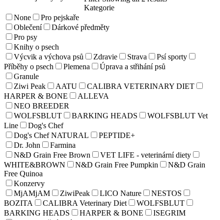
Kategorie
None
Pro pejskaře
Oblečení
Dárkové předměty
Pro psy
Knihy o psech
Výcvik a výchova psů
Zdravie
Strava
Psí sporty
Příběhy o psech
Plemena
Úprava a střihání psů
Granule
Ziwi Peak
AATU
CALIBRA VETERINARY DIET
HARPER & BONE
ALLEVA
NEO BREEDER
WOLFSBLUT
BARKING HEADS
WOLFSBLUT Vet
Line
Dog's Chef
Dog's Chef NATURAL
PEPTIDE+
Dr. John
Farmina
N&D Grain Free Brown
VET LIFE - veterinární diety
WHITE&BROWN
N&D Grain Free Pumpkin
N&D Grain
Free Quinoa
Konzervy
MjAMjAM
ZiwiPeak
LICO Nature
NESTOS
BOZITA
CALIBRA Veterinary Diet
WOLFSBLUT
BARKING HEADS
HARPER & BONE
ISEGRIM