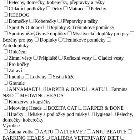
Pelechy, domečky, koberečky, přepravky a tašky
Chladíci podložky
Deky
Matrace
Pelechy
REEDOG
Domečky
Koberečky
Přepravky a tašky
Sport & Outdoor
Doplnky & Tréninkové pomůcky
Sportovně-výživové doplňky
Myslivecké doplňky pro psy
Bezény pro psy
Doplnky
Tréninkové pomůcky
Autodoplnky
Oblečení
Zimní věsty
Pršipláště
Reflexní vesty
Cladici vesty
Pro kočky
Zdraví
Imunita
Ledviny
Srst a kůže
Granule
ANNAMAET
HARPER & BONE
AATU
Farmina
N&D
MEOWING HEADS
Konzervy a kapsičky
Meowing Heads
BOZITA CAT
HARPER & BONE
Hračky
Misky a podložky pod misky
Hygiena
Pelechy,
domečky, koberečky
Výrobce
Žádná volba
AATU
ALTERVET
ANJU BEAUTÉ
BARKING HEADS
CALIBRA VETERINARY DIET