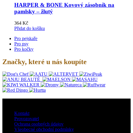
HARPER & BONE Kovový zásobník na
pamlsky – žlutý
364
Kč
Přidat do košíku
Pro pejskaře
Pro psy
Pro kočky
Značky, které u nás koupíte
O nás
Kontakt
Provozovatel
Ochrana osobných údajov
Všeobecné obchodní podmínky