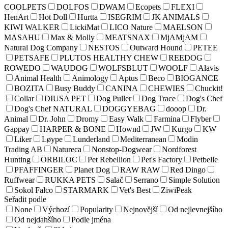
COOLPETS
DOLFOS
DWAM
Ecopets
FLEXI
HenArt
Hot Doll
Hurtta
ISEGRIM
JK ANIMALS
KIWI WALKER
LickiMat
LICO Nature
MAELSON
MASAHU
Max & Molly
MEATSNAX
MjAMjAM
Natural Dog Company
NESTOS
Outward Hound
PETEE
PETSAFE
PLUTOS HEALTHY CHEW
REEDOG
ROWEDO
WAUDOG
WOLFSBLUT
WOOLF
Alavis
Animal Health
Animology
Aptus
Beco
BIOGANCE
BOZITA
Busy Buddy
CANINA
CHEWIES
Chuckit!
Collar
DIUSA PET
Dog Puller
Dog Trace
Dog's Chef
Dog's Chef NATURAL
DOGGYEBAG
dooop
Dr.
Animal
Dr. John
Dromy
Easy Walk
Farmina
Flyber
Gappay
HARPER & BONE
Hownd
JW
Kurgo
KW
Liker
Løype
Lunderland
Mediterranean
Modin
Trading AB
Natureca
Nonstop-Dogwear
Nordforest
Hunting
ORBILOC
Pet Rebellion
Pet's Factory
Petbelle
PFAFFINGER
Planet Dog
RAW RAW
Red Dingo
Ruffwear
RUKKA PETS
Salač
Serrano
Simple Solution
Sokol Falco
STARMARK
Vet's Best
ZiwiPeak
Seřadit podle
None
Výchozí
Popularity
Nejnovější
Od nejlevnejšího
Od nejdahšího
Podle jména