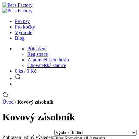
Pro psy
Pro kočky
Výprodej
Blog
Přihlášení
Registrace
Zapomněl jsem heslo
Chovatelská stanice
0 ks /
0
Kč
Úvod
/
Kovový zásobník
Kovový zásobník
Zobrazen jediný výsledek
Filter
Showing all 2 results