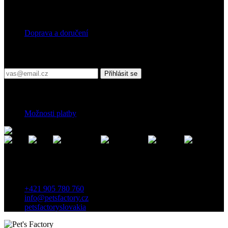
Doprava
Doprava a doručení
Přihlaste se do našeho newsletteru
Přihlásit se
Platební podmínky
Možnosti platby
Kontakt
Záhradnícka 7, 903 01 Senec, Slovensko
+421 905 780 760
info@petsfactory.cz
petsfactoryslovakia