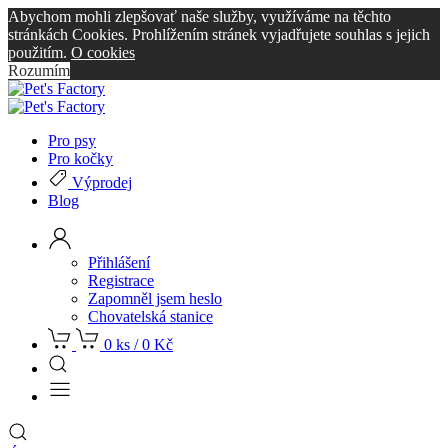
Abychom mohli zlepšovať naše služby, využíváme na těchto
stránkách Cookies. Prohlížením stránek vyjadřujete souhlas s jejich
použitím.
O cookies
Rozumím
Pro psy
Pro kočky
Výprodej
Blog
Přihlášení
Registrace
Zapomněl jsem heslo
Chovatelská stanice
0 ks /
0
Kč