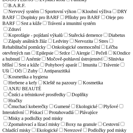
B.A.R.F.
Nervový systém
Sportovní výkon
Kloubní výživa
DRY
BARF
Doplnky pro BARF
Přílohy pro BARF
Oleje pro
BARF
Srst a kůže
Trávení a imunitní systém
Zdraví
Koprofágie - pojídaní výkalů
Stařecká demence
Diabetus
Zápaly análních žláz
Ledviny
Nervozita
Stres
Rehabilitační pomůcky
Onkologické onemocnění
Léčba
otevřených ran
Epilepsie
Srdce
Alergie
Pečeň
KOndice
a hubnutí
Anémie
Močově-pohlavní ústrojenství
Slinivka
bříšní
Srst a kůže
Pohybový aparát
Imunita
Trávenie
Uši
Oči
Zuby
Antiparazitiká
Kosmetika a hygiena
Hrebene a kefy
Kleště na pazoury
Kosmetika
ANJU BEAUTÉ
Čistíci a tréninkové prostředky
Doplňky
Hračky
Čmuchací koberečky
Gumené
Ekologické
Plyšové
Interaktívní
Pískací
Protahovadlá
Plávajúce
Misky a podložky pod misky
Zpomalovací a lízací misky
Boxy na granule
Cestovní
Chladící misky
Ekologické
Nerezové
Podložky pod misky