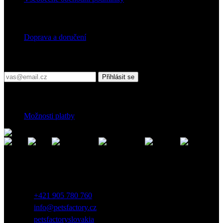
Doprava
Doprava a doručení
Přihlaste se do našeho newsletteru
Přihlásit se
Platební podmínky
Možnosti platby
Kontakt
Záhradnícka 7, 903 01 Senec, Slovensko
+421 905 780 760
info@petsfactory.cz
petsfactoryslovakia