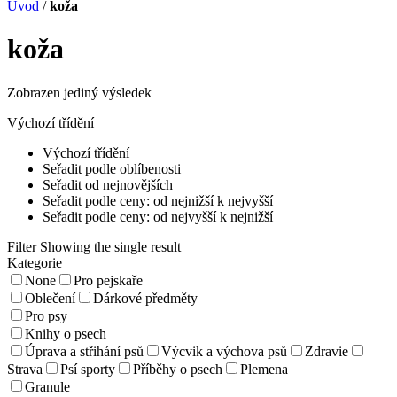
Úvod
/
koža
koža
Zobrazen jediný výsledek
Výchozí třídění
Výchozí třídění
Seřadit podle oblíbenosti
Seřadit od nejnovějších
Seřadit podle ceny: od nejnižší k nejvyšší
Seřadit podle ceny: od nejvyšší k nejnižší
Filter
Showing the single result
Kategorie
None
Pro pejskaře
Oblečení
Dárkové předměty
Pro psy
Knihy o psech
Úprava a střihání psů
Výcvik a výchova psů
Zdravie
Strava
Psí sporty
Příběhy o psech
Plemena
Granule