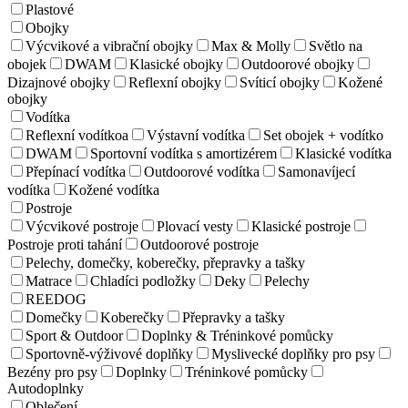
Plastové
Obojky
Výcvikové a vibrační obojky
Max & Molly
Světlo na
obojek
DWAM
Klasické obojky
Outdoorové obojky
Dizajnové obojky
Reflexní obojky
Svíticí obojky
Kožené
obojky
Vodítka
Reflexní vodítkoa
Výstavní vodítka
Set obojek + vodítko
DWAM
Sportovní vodítka s amortizérem
Klasické vodítka
Přepínací vodítka
Outdoorové vodítka
Samonavíjecí
vodítka
Kožené vodítka
Postroje
Výcvikové postroje
Plovací vesty
Klasické postroje
Postroje proti tahání
Outdoorové postroje
Pelechy, domečky, koberečky, přepravky a tašky
Matrace
Chladíci podložky
Deky
Pelechy
REEDOG
Domečky
Koberečky
Přepravky a tašky
Sport & Outdoor
Doplnky & Tréninkové pomůcky
Sportovně-výživové doplňky
Myslivecké doplňky pro psy
Bezény pro psy
Doplnky
Tréninkové pomůcky
Autodoplnky
Oblečení