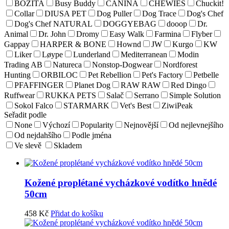
BOZITA
Busy Buddy
CANINA
CHEWIES
Chuckit!
Collar
DIUSA PET
Dog Puller
Dog Trace
Dog's Chef
Dog's Chef NATURAL
DOGGYEBAG
dooop
Dr.
Animal
Dr. John
Dromy
Easy Walk
Farmina
Flyber
Gappay
HARPER & BONE
Hownd
JW
Kurgo
KW
Liker
Løype
Lunderland
Mediterranean
Modin
Trading AB
Natureca
Nonstop-Dogwear
Nordforest
Hunting
ORBILOC
Pet Rebellion
Pet's Factory
Petbelle
PFAFFINGER
Planet Dog
RAW RAW
Red Dingo
Ruffwear
RUKKA PETS
Salač
Serrano
Simple Solution
Sokol Falco
STARMARK
Vet's Best
ZiwiPeak
Seřadit podle
None
Výchozí
Popularity
Nejnovější
Od nejlevnejšího
Od nejdahšího
Podle jména
Ve slevě
Skladem
Kožené proplétané vycházkové vodítko hnědé
50cm
458
Kč
Přidat do košíku