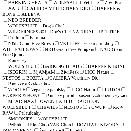
BARKING HEADS
WOLFSBLUT Vet Line
Ziwi Peak
AATU
CALIBRA VETERINARY DIET
HARPER &
BONE
ALLEVA
NEO BREEDER
WOLFSBLUT
Dog's Chef
WILDERNESS 80
Dog's Chef NATURAL
PEPTIDE+
Dr. John
Farmina
N&D Grain Free Brown
VET LIFE - veterinární diety
WHITE&BROWN
N&D Grain Free Pumpkin
N&D Grain
Free Quinoa
Konzervy
WOLFSBLUT
BARKING HEADS
HARPER & BONE
ISEGRIM
MjAMjAM
ZiwiPeak
LICO Nature
NESTOS
BOZITA
CALIBRA Veterinary Diet
Pamlsky a žvýkací kosti
WOOLF
Vegánské pamlsky
LICO Nature
PLUTOS
HARPER & BONE
Pamlsky přírodní sušené vzduchem-žvýkací
MEATSNAX
OWEN BAKED TRADITION
WOLFSBLUT
CHEWIES
NESTOS
YOWUP!
RAW
RAW
Psí sušenky
SMOOKIES
WOLFSBLUT
PetSolut
BlooChoo YAK Choo
BOZITA
NIVOBA
DOGGYEBAG
Žvýkací kosti
Pamlsky