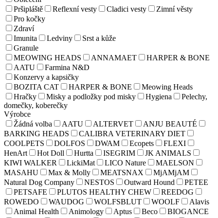
Pršipláště
Reflexní vesty
Cladici vesty
Zimní věsty
Pro kočky
Zdraví
Imunita
Ledviny
Srst a kůže
Granule
MEOWING HEADS
ANNAMAET
HARPER & BONE
AATU
Farmina N&D
Konzervy a kapsičky
BOZITA CAT
HARPER & BONE
Meowing Heads
Hračky
Misky a podložky pod misky
Hygiena
Pelechy,
domečky, koberečky
Výrobce
Žádná volba
AATU
ALTERVET
ANJU BEAUTÉ
BARKING HEADS
CALIBRA VETERINARY DIET
COOLPETS
DOLFOS
DWAM
Ecopets
FLEXI
HenArt
Hot Doll
Hurtta
ISEGRIM
JK ANIMALS
KIWI WALKER
LickiMat
LICO Nature
MAELSON
MASAHU
Max & Molly
MEATSNAX
MjAMjAM
Natural Dog Company
NESTOS
Outward Hound
PETEE
PETSAFE
PLUTOS HEALTHY CHEW
REEDOG
ROWEDO
WAUDOG
WOLFSBLUT
WOOLF
Alavis
Animal Health
Animology
Aptus
Beco
BIOGANCE