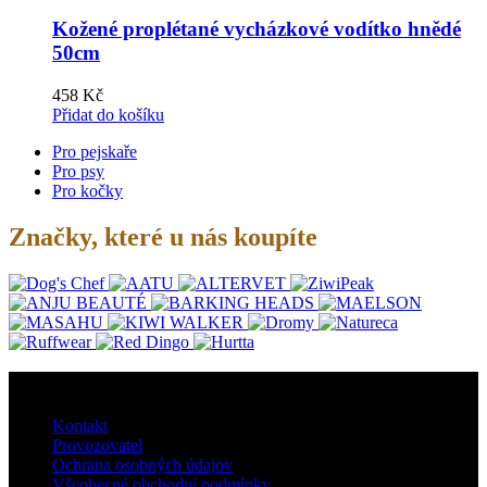
Kožené proplétané vycházkové vodítko hnědé
50cm
458
Kč
Přidat do košíku
Pro pejskaře
Pro psy
Pro kočky
Značky, které u nás koupíte
O nás
Kontakt
Provozovatel
Ochrana osobných údajov
Všeobecné obchodní podmínky