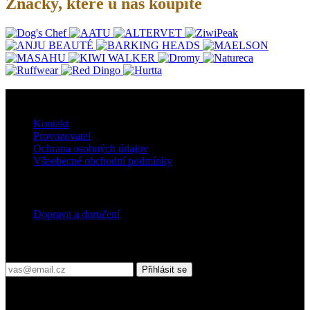
Značky, které u nás koupíte
O nás
Kontakt
Provozovatel
Ochrana osobných údajov
Všeobecné obchodní podmínky
Doprava
Doprava a doručení
Přihlaste se do našeho newsletteru
Přihlásit se
Platební podmínky