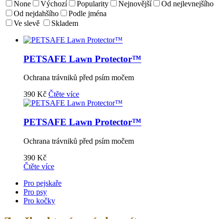
None
Výchozí
Popularity
Nejnovější
Od nejlevnejšího
Od nejdahšího
Podle jména
Ve slevě
Skladem
PETSAFE Lawn Protector™
Ochrana trávniků před psím močem
390
Kč
Čtěte více
PETSAFE Lawn Protector™
Ochrana trávniků před psím močem
390
Kč
Čtěte více
Pro pejskaře
Pro psy
Pro kočky