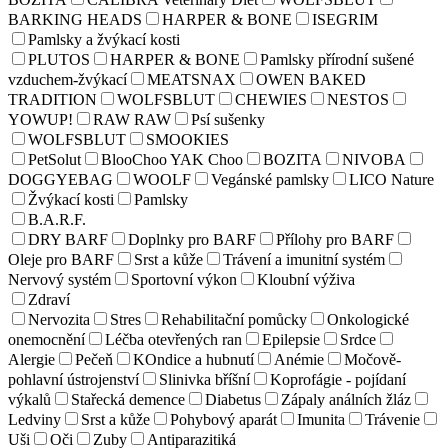
BARKING HEADS
HARPER & BONE
ISEGRIM
Pamlsky a žvýkací kosti
PLUTOS
HARPER & BONE
Pamlsky přírodní sušené
vzduchem-žvýkací
MEATSNAX
OWEN BAKED
TRADITION
WOLFSBLUT
CHEWIES
NESTOS
YOWUP!
RAW RAW
Psí sušenky
WOLFSBLUT
SMOOKIES
PetSolut
BlooChoo YAK Choo
BOZITA
NIVOBA
DOGGYEBAG
WOOLF
Vegánské pamlsky
LICO Nature
Žvýkací kosti
Pamlsky
B.A.R.F.
DRY BARF
Doplnky pro BARF
Přílohy pro BARF
Oleje pro BARF
Srst a kůže
Trávení a imunitní systém
Nervový systém
Sportovní výkon
Kloubní výživa
Zdraví
Nervozita
Stres
Rehabilitační pomůcky
Onkologické
onemocnění
Léčba otevřených ran
Epilepsie
Srdce
Alergie
Pečeň
KOndice a hubnutí
Anémie
Močově-
pohlavní ústrojenství
Slinivka bříšní
Koprofágie - pojídaní
výkalů
Stařecká demence
Diabetus
Zápaly análních žláz
Ledviny
Srst a kůže
Pohybový aparát
Imunita
Trávenie
Uši
Oči
Zuby
Antiparazitiká