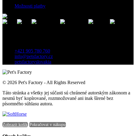
Možnosti platby
Kontakt
Záhradnícka 7, 903 01 Senec, Slovensko
+421 905 780 760
info@petsfactory.cz
petsfactoryslovakia
© 2026 Pet's Factory - All Rights Reserved
Táto stránka a všetky jej súčasti sú chránené autorským zákonom a
nesmú byť kopírované, rozmnožované ani inak šírené bez
písomného súhlasu autora.
Zobrazit košík
Pokračovat v nákupu