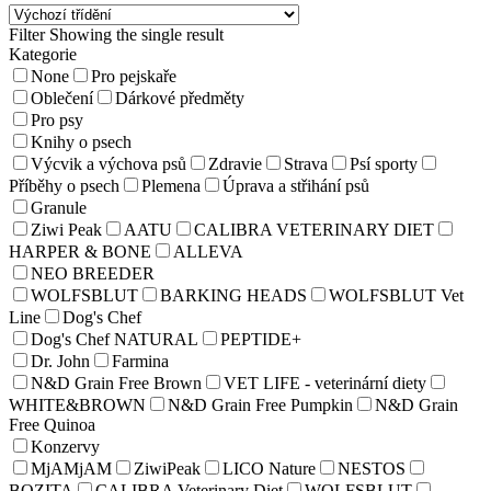
Filter
Showing the single result
Kategorie
None
Pro pejskaře
Oblečení
Dárkové předměty
Pro psy
Knihy o psech
Výcvik a výchova psů
Zdravie
Strava
Psí sporty
Příběhy o psech
Plemena
Úprava a střihání psů
Granule
Ziwi Peak
AATU
CALIBRA VETERINARY DIET
HARPER & BONE
ALLEVA
NEO BREEDER
WOLFSBLUT
BARKING HEADS
WOLFSBLUT Vet
Line
Dog's Chef
Dog's Chef NATURAL
PEPTIDE+
Dr. John
Farmina
N&D Grain Free Brown
VET LIFE - veterinární diety
WHITE&BROWN
N&D Grain Free Pumpkin
N&D Grain
Free Quinoa
Konzervy
MjAMjAM
ZiwiPeak
LICO Nature
NESTOS
BOZITA
CALIBRA Veterinary Diet
WOLFSBLUT