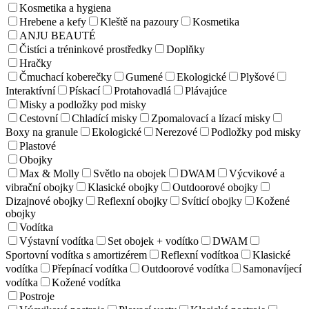
Kosmetika a hygiena
Hrebene a kefy
Kleště na pazoury
Kosmetika
ANJU BEAUTÉ
Čistíci a tréninkové prostředky
Doplňky
Hračky
Čmuchací koberečky
Gumené
Ekologické
Plyšové
Interaktívní
Pískací
Protahovadlá
Plávajúce
Misky a podložky pod misky
Cestovní
Chladící misky
Zpomalovací a lízací misky
Boxy na granule
Ekologické
Nerezové
Podložky pod misky
Plastové
Obojky
Max & Molly
Světlo na obojek
DWAM
Výcvikové a
vibrační obojky
Klasické obojky
Outdoorové obojky
Dizajnové obojky
Reflexní obojky
Svíticí obojky
Kožené
obojky
Vodítka
Výstavní vodítka
Set obojek + vodítko
DWAM
Sportovní vodítka s amortizérem
Reflexní vodítkoa
Klasické
vodítka
Přepínací vodítka
Outdoorové vodítka
Samonavíjecí
vodítka
Kožené vodítka
Postroje