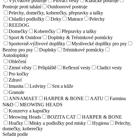
Výcvikové postroje
Plovací vesty
Klasické postroje
Postroje proti tahání
Outdoorové postroje
Pelechy, domečky, koberečky, přepravky a tašky
Chladíci podložky
Deky
Matrace
Pelechy
REEDOG
Domečky
Koberečky
Přepravky a tašky
Sport & Outdoor
Doplnky & Tréninkové pomůcky
Sportovně-výživové doplňky
Myslivecké doplňky pro psy
Bezény pro psy
Doplnky
Tréninkové pomůcky
Autodoplnky
Oblečení
Zimní věsty
Pršipláště
Reflexní vesty
Cladici vesty
Pro kočky
Zdraví
Imunita
Ledviny
Srst a kůže
Granule
ANNAMAET
HARPER & BONE
AATU
Farmina
N&D
MEOWING HEADS
Konzervy a kapsičky
Meowing Heads
BOZITA CAT
HARPER & BONE
Hračky
Misky a podložky pod misky
Hygiena
Pelechy,
domečky, koberečky
Seřadit podle