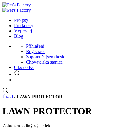
Pro psy
Pro kočky
Výprodej
Blog
Přihlášení
Registrace
Zapomněl jsem heslo
Chovatelská stanice
0 ks /
0
Kč
Úvod
/
LAWN PROTECTOR
LAWN PROTECTOR
Zobrazen jediný výsledek