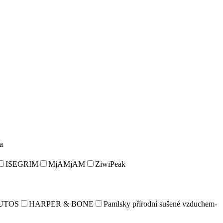
a
ISEGRIM
MjAMjAM
ZiwiPeak
UTOS
HARPER & BONE
Pamlsky přírodní sušené vzduchem-