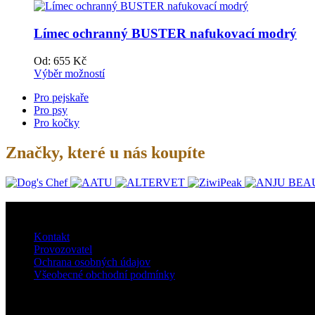
Límec ochranný BUSTER nafukovací modrý
Od:
655
Kč
Výběr možností
Pro pejskaře
Pro psy
Pro kočky
Značky, které u nás koupíte
O nás
Kontakt
Provozovatel
Ochrana osobných údajov
Všeobecné obchodní podmínky
Doprava