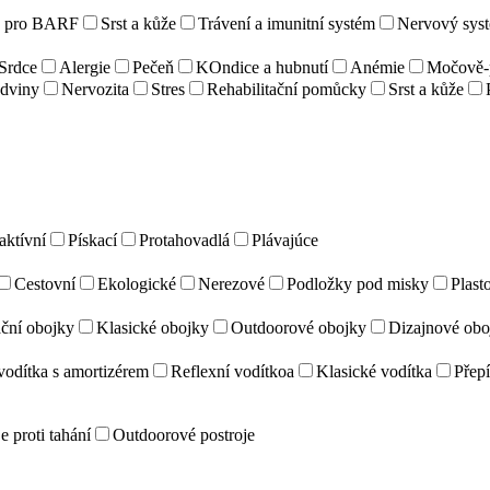
e pro BARF
Srst a kůže
Trávení a imunitní systém
Nervový sys
Srdce
Alergie
Pečeň
KOndice a hubnutí
Anémie
Močově-p
dviny
Nervozita
Stres
Rehabilitační pomůcky
Srst a kůže
aktívní
Pískací
Protahovadlá
Plávajúce
Cestovní
Ekologické
Nerezové
Podložky pod misky
Plast
ční obojky
Klasické obojky
Outdoorové obojky
Dizajnové obo
vodítka s amortizérem
Reflexní vodítkoa
Klasické vodítka
Přepí
e proti tahání
Outdoorové postroje