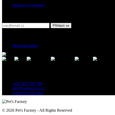
Doprava a doručení
Přihlaste se do našeho newsletteru
Přihlásit se
Platební podmínky
Možnosti platby
Kontakt
Záhradnícka 7, 903 01 Senec, Slovensko
+421 905 780 760
info@petsfactory.cz
petsfactoryslovakia
© 2026 Pet's Factory - All Rights Reserved