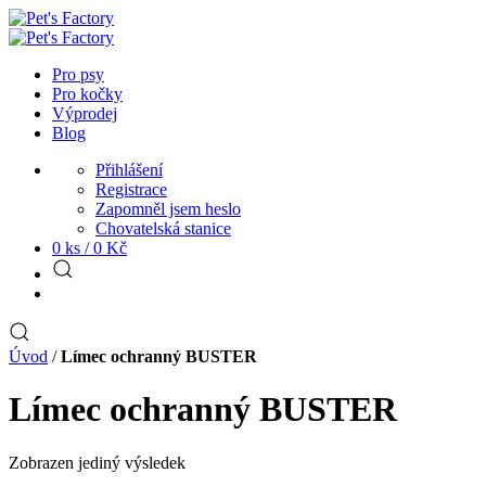
Pro psy
Pro kočky
Výprodej
Blog
Přihlášení
Registrace
Zapomněl jsem heslo
Chovatelská stanice
0 ks /
0
Kč
Úvod
/
Límec ochranný BUSTER
Límec ochranný BUSTER
Zobrazen jediný výsledek