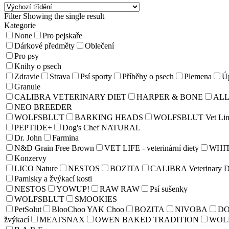
Filter
Showing the single result
Kategorie
None
Pro pejskaře
Dárkové předměty
Oblečení
Pro psy
Knihy o psech
Zdravie
Strava
Psí sporty
Příběhy o psech
Plemena
Úp
Granule
CALIBRA VETERINARY DIET
HARPER & BONE
AL
NEO BREEDER
WOLFSBLUT
BARKING HEADS
WOLFSBLUT Vet Lin
PEPTIDE+
Dog's Chef NATURAL
Dr. John
Farmina
N&D Grain Free Brown
VET LIFE - veterinární diety
WHI
Konzervy
LICO Nature
NESTOS
BOZITA
CALIBRA Veterinary D
Pamlsky a žvýkací kosti
NESTOS
YOWUP!
RAW RAW
Psí sušenky
WOLFSBLUT
SMOOKIES
PetSolut
BlooChoo YAK Choo
BOZITA
NIVOBA
D
žvýkací
MEATSNAX
OWEN BAKED TRADITION
WOL