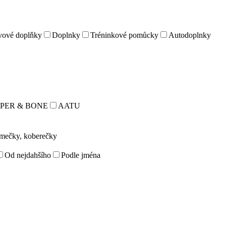
vové doplňky
Doplnky
Tréninkové pomůcky
Autodoplnky
PER & BONE
AATU
omečky, koberečky
Od nejdahšího
Podle jména