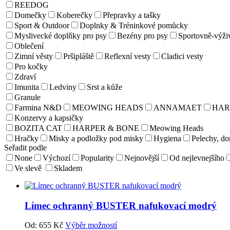
REEDOG
Domečky
Koberečky
Přepravky a tašky
Sport & Outdoor
Doplnky & Tréninkové pomůcky
Myslivecké doplňky pro psy
Bezény pro psy
Sportovně-výži
Oblečení
Zimní věsty
Pršipláště
Reflexní vesty
Cladici vesty
Pro kočky
Zdraví
Imunita
Ledviny
Srst a kůže
Granule
Farmina N&D
MEOWING HEADS
ANNAMAET
HAR
Konzervy a kapsičky
BOZITA CAT
HARPER & BONE
Meowing Heads
Hračky
Misky a podložky pod misky
Hygiena
Pelechy, d
Seřadit podle
None
Výchozí
Popularity
Nejnovější
Od nejlevnejšího
Ve slevě
Skladem
Límec ochranný BUSTER nafukovací modrý
Od:
655
Kč
Výběr možností