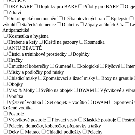
B.A.R.F.
DRY BARF
Doplnky pro BARF
Přílohy pro BARF
Olej
Zdraví
Onkologické onemocnění
Léčba otevřených ran
Epilepsie
výkalů
Stařecká demence
Diabetus
Zápaly análních žláz
Le
Antiparazitiká
Kosmetika a hygiena
Hrebene a kefy
Kleště na pazoury
Kosmetika
ANJU BEAUTÉ
Čistíci a tréninkové prostředky
Doplňky
Hračky
Čmuchací koberečky
Gumené
Ekologické
Plyšové
Inter
Misky a podložky pod misky
Chladící misky
Zpomalovací a lízací misky
Boxy na granule
Obojky
Max & Molly
Světlo na obojek
DWAM
Výcvikové a vibra
Vodítka
Výstavní vodítka
Set obojek + vodítko
DWAM
Sportovní 
Kožené vodítka
Postroje
Výcvikové postroje
Plovací vesty
Klasické postroje
Postroj
Pelechy, domečky, koberečky, přepravky a tašky
Deky
Matrace
Chladíci podložky
Pelechy