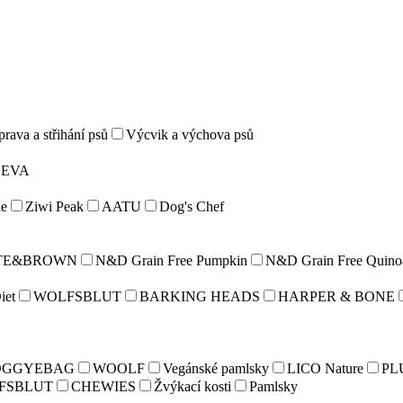
rava a střihání psů
Výcvik a výchova psů
LEVA
e
Ziwi Peak
AATU
Dog's Chef
TE&BROWN
N&D Grain Free Pumpkin
N&D Grain Free Quino
iet
WOLFSBLUT
BARKING HEADS
HARPER & BONE
OGGYEBAG
WOOLF
Vegánské pamlsky
LICO Nature
PL
FSBLUT
CHEWIES
Žvýkací kosti
Pamlsky