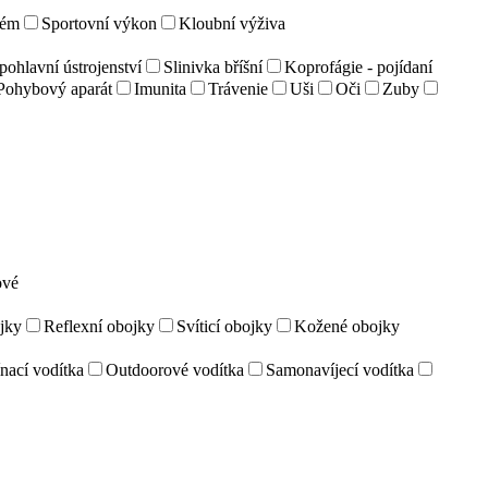
tém
Sportovní výkon
Kloubní výživa
ohlavní ústrojenství
Slinivka bříšní
Koprofágie - pojídaní
Pohybový aparát
Imunita
Trávenie
Uši
Oči
Zuby
ové
jky
Reflexní obojky
Svíticí obojky
Kožené obojky
nací vodítka
Outdoorové vodítka
Samonavíjecí vodítka