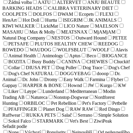
Žádná volba
AATU
ALTERVET
ANJU BEAUTÉ
BARKING HEADS
CALIBRA VETERINARY DIET
COOLPETS
DOLFOS
DWAM
Ecopets
FLEXI
HenArt
Hot Doll
Hurtta
ISEGRIM
JK ANIMALS
KIWI WALKER
LickiMat
LICO Nature
MAELSON
MASAHU
Max & Molly
MEATSNAX
MjAMjAM
Natural Dog Company
NESTOS
Outward Hound
PETEE
PETSAFE
PLUTOS HEALTHY CHEW
REEDOG
ROWEDO
WAUDOG
WOLFSBLUT
WOOLF
Alavis
Animal Health
Animology
Aptus
Beco
BIOGANCE
BOZITA
Busy Buddy
CANINA
CHEWIES
Chuckit!
Collar
DIUSA PET
Dog Puller
Dog Trace
Dog's Chef
Dog's Chef NATURAL
DOGGYEBAG
dooop
Dr.
Animal
Dr. John
Dromy
Easy Walk
Farmina
Flyber
Gappay
HARPER & BONE
Hownd
JW
Kurgo
KW
Liker
Løype
Lunderland
Mediterranean
Modin
Trading AB
Natureca
Nonstop-Dogwear
Nordforest
Hunting
ORBILOC
Pet Rebellion
Pet's Factory
Petbelle
PFAFFINGER
Planet Dog
RAW RAW
Red Dingo
Ruffwear
RUKKA PETS
Salač
Serrano
Simple Solution
Sokol Falco
STARMARK
Vet's Best
ZiwiPeak
Seřadit podle
None
Výchozí
Popularity
Nejnovější
Od nejlevnejšího