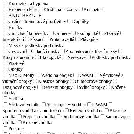
Kosmetika a hygiena
Hrebene a kefy
Kleště na pazoury
Kosmetika
ANJU BEAUTÉ
Čistíci a tréninkové prostředky
Doplňky
Hračky
Čmuchací koberečky
Gumené
Ekologické
Plyšové
Interaktívní
Pískací
Protahovadlá
Plávajúce
Misky a podložky pod misky
Cestovní
Chladící misky
Zpomalovací a lízací misky
Boxy na granule
Ekologické
Nerezové
Podložky pod misky
Plastové
Obojky
Max & Molly
Světlo na obojek
DWAM
Výcvikové a
vibrační obojky
Klasické obojky
Outdoorové obojky
Dizajnové obojky
Reflexní obojky
Svíticí obojky
Kožené
obojky
Vodítka
Výstavní vodítka
Set obojek + vodítko
DWAM
Sportovní vodítka s amortizérem
Reflexní vodítkoa
Klasické
vodítka
Přepínací vodítka
Outdoorové vodítka
Samonavíjecí
vodítka
Kožené vodítka
Postroje