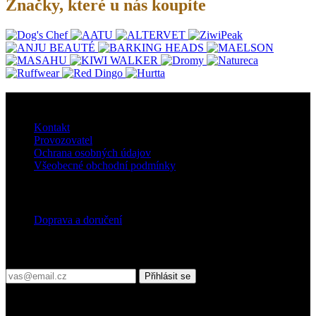
Značky, které u nás koupíte
O nás
Kontakt
Provozovatel
Ochrana osobných údajov
Všeobecné obchodní podmínky
Doprava
Doprava a doručení
Přihlaste se do našeho newsletteru
Přihlásit se
Platební podmínky