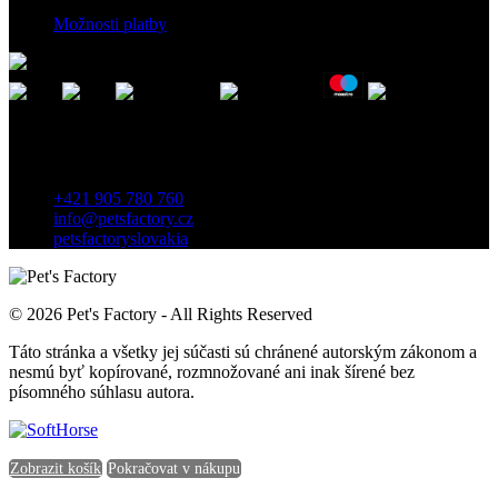
Možnosti platby
Kontakt
Záhradnícka 7, 903 01 Senec, Slovensko
+421 905 780 760
info@petsfactory.cz
petsfactoryslovakia
© 2026 Pet's Factory - All Rights Reserved
Táto stránka a všetky jej súčasti sú chránené autorským zákonom a
nesmú byť kopírované, rozmnožované ani inak šírené bez
písomného súhlasu autora.
Zobrazit košík
Pokračovat v nákupu