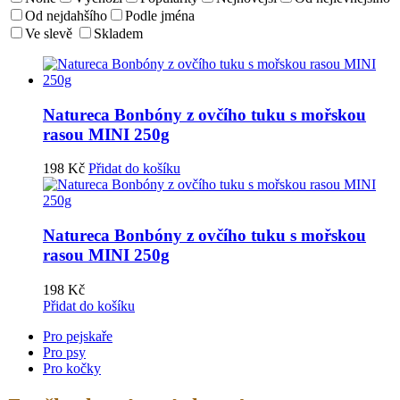
Od nejdahšího
Podle jména
Ve slevě
Skladem
Natureca Bonbóny z ovčího tuku s mořskou
rasou MINI 250g
198
Kč
Přidat do košíku
Natureca Bonbóny z ovčího tuku s mořskou
rasou MINI 250g
198
Kč
Přidat do košíku
Pro pejskaře
Pro psy
Pro kočky