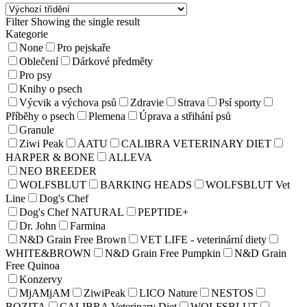
Filter
Showing the single result
Kategorie
None
Pro pejskaře
Oblečení
Dárkové předměty
Pro psy
Knihy o psech
Výcvik a výchova psů
Zdravie
Strava
Psí sporty
Příběhy o psech
Plemena
Úprava a střihání psů
Granule
Ziwi Peak
AATU
CALIBRA VETERINARY DIET
HARPER & BONE
ALLEVA
NEO BREEDER
WOLFSBLUT
BARKING HEADS
WOLFSBLUT Vet
Line
Dog's Chef
Dog's Chef NATURAL
PEPTIDE+
Dr. John
Farmina
N&D Grain Free Brown
VET LIFE - veterinární diety
WHITE&BROWN
N&D Grain Free Pumpkin
N&D Grain
Free Quinoa
Konzervy
MjAMjAM
ZiwiPeak
LICO Nature
NESTOS
BOZITA
CALIBRA Veterinary Diet
WOLFSBLUT