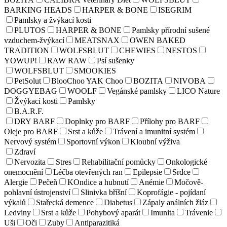
BARKING HEADS
HARPER & BONE
ISEGRIM
Pamlsky a žvýkací kosti
PLUTOS
HARPER & BONE
Pamlsky přírodní sušené
vzduchem-žvýkací
MEATSNAX
OWEN BAKED
TRADITION
WOLFSBLUT
CHEWIES
NESTOS
YOWUP!
RAW RAW
Psí sušenky
WOLFSBLUT
SMOOKIES
PetSolut
BlooChoo YAK Choo
BOZITA
NIVOBA
DOGGYEBAG
WOOLF
Vegánské pamlsky
LICO Nature
Žvýkací kosti
Pamlsky
B.A.R.F.
DRY BARF
Doplnky pro BARF
Přílohy pro BARF
Oleje pro BARF
Srst a kůže
Trávení a imunitní systém
Nervový systém
Sportovní výkon
Kloubní výživa
Zdraví
Nervozita
Stres
Rehabilitační pomůcky
Onkologické
onemocnění
Léčba otevřených ran
Epilepsie
Srdce
Alergie
Pečeň
KOndice a hubnutí
Anémie
Močově-
pohlavní ústrojenství
Slinivka bříšní
Koprofágie - pojídaní
výkalů
Stařecká demence
Diabetus
Zápaly análních žláz
Ledviny
Srst a kůže
Pohybový aparát
Imunita
Trávenie
Uši
Oči
Zuby
Antiparazitiká