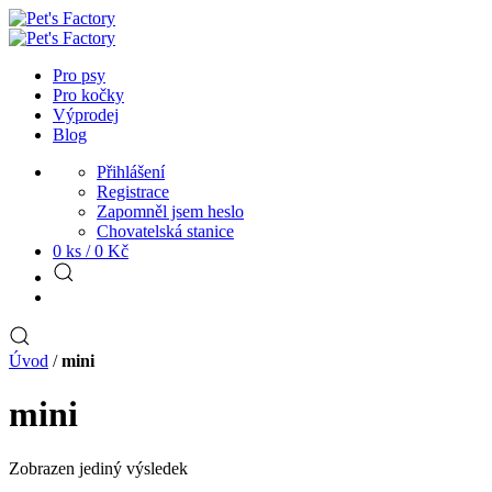
Pro psy
Pro kočky
Výprodej
Blog
Přihlášení
Registrace
Zapomněl jsem heslo
Chovatelská stanice
0 ks /
0
Kč
Úvod
/
mini
mini
Zobrazen jediný výsledek