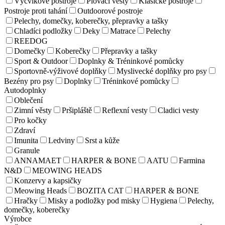
Výcvikové postroje
Plovací vesty
Klasické postroje
Postroje proti tahání
Outdoorové postroje
Pelechy, domečky, koberečky, přepravky a tašky
Chladíci podložky
Deky
Matrace
Pelechy
REEDOG
Domečky
Koberečky
Přepravky a tašky
Sport & Outdoor
Doplnky & Tréninkové pomůcky
Sportovně-výživové doplňky
Myslivecké doplňky pro psy
Bezény pro psy
Doplnky
Tréninkové pomůcky
Autodoplnky
Oblečení
Zimní věsty
Pršipláště
Reflexní vesty
Cladici vesty
Pro kočky
Zdraví
Imunita
Ledviny
Srst a kůže
Granule
ANNAMAET
HARPER & BONE
AATU
Farmina
N&D
MEOWING HEADS
Konzervy a kapsičky
Meowing Heads
BOZITA CAT
HARPER & BONE
Hračky
Misky a podložky pod misky
Hygiena
Pelechy,
domečky, koberečky
Výrobce