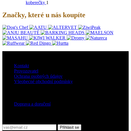
koberečky
1
Značky, které u nás koupíte
O nás
Kontakt
Provozovatel
Ochrana osobných údajov
Všeobecné obchodní podmínky
Doprava
Doprava a doručení
Přihlaste se do našeho newsletteru
Přihlásit se