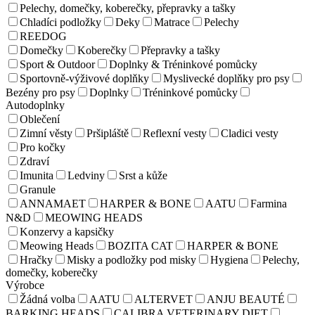
Pelechy, domečky, koberečky, přepravky a tašky
Chladíci podložky
Deky
Matrace
Pelechy
REEDOG
Domečky
Koberečky
Přepravky a tašky
Sport & Outdoor
Doplnky & Tréninkové pomůcky
Sportovně-výživové doplňky
Myslivecké doplňky pro psy
Bezény pro psy
Doplnky
Tréninkové pomůcky
Autodoplnky
Oblečení
Zimní věsty
Pršipláště
Reflexní vesty
Cladici vesty
Pro kočky
Zdraví
Imunita
Ledviny
Srst a kůže
Granule
ANNAMAET
HARPER & BONE
AATU
Farmina
N&D
MEOWING HEADS
Konzervy a kapsičky
Meowing Heads
BOZITA CAT
HARPER & BONE
Hračky
Misky a podložky pod misky
Hygiena
Pelechy,
domečky, koberečky
Výrobce
Žádná volba
AATU
ALTERVET
ANJU BEAUTÉ
BARKING HEADS
CALIBRA VETERINARY DIET