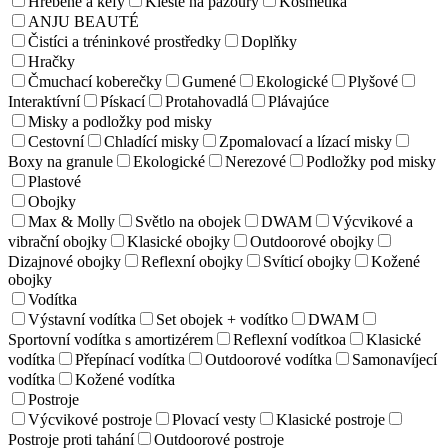
Hrebene a kefy
Kleště na pazoury
Kosmetika
ANJU BEAUTÉ
Čistíci a tréninkové prostředky
Doplňky
Hračky
Čmuchací koberečky
Gumené
Ekologické
Plyšové
Interaktívní
Pískací
Protahovadlá
Plávajúce
Misky a podložky pod misky
Cestovní
Chladící misky
Zpomalovací a lízací misky
Boxy na granule
Ekologické
Nerezové
Podložky pod misky
Plastové
Obojky
Max & Molly
Světlo na obojek
DWAM
Výcvikové a
vibrační obojky
Klasické obojky
Outdoorové obojky
Dizajnové obojky
Reflexní obojky
Svíticí obojky
Kožené
obojky
Vodítka
Výstavní vodítka
Set obojek + vodítko
DWAM
Sportovní vodítka s amortizérem
Reflexní vodítkoa
Klasické
vodítka
Přepínací vodítka
Outdoorové vodítka
Samonavíjecí
vodítka
Kožené vodítka
Postroje
Výcvikové postroje
Plovací vesty
Klasické postroje
Postroje proti tahání
Outdoorové postroje