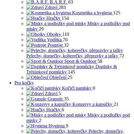
B.A.R.F.
63
Zdraví
283
Kosmetika a hygiena
125
Hračky
154
Misky a podložky pod
misky
29
Obojky
110
Vodítka
70
Postroje
32
Pelechy, domečky, koberečky, přepravky a tašky
72
Sport & Outdoor
58
Doplnky &
Tréninkové pomůcky
145
Oblečení
25
Pro kočky
Kočičí pamlsky
0
Zdraví
5
Granule
35
Konzervy a kapsičky
21
Hračky
6
Misky a podložky pod
misky
2
Hygiena
9
Pelechy, domečky,