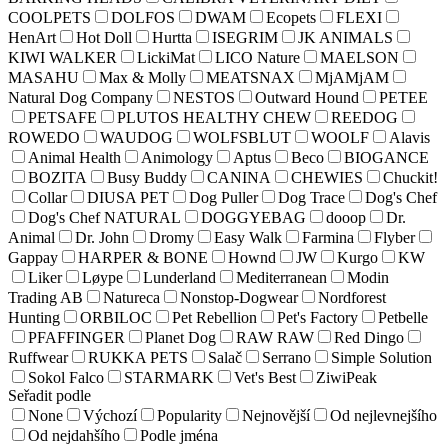
COOLPETS
DOLFOS
DWAM
Ecopets
FLEXI
HenArt
Hot Doll
Hurtta
ISEGRIM
JK ANIMALS
KIWI WALKER
LickiMat
LICO Nature
MAELSON
MASAHU
Max & Molly
MEATSNAX
MjAMjAM
Natural Dog Company
NESTOS
Outward Hound
PETEE
PETSAFE
PLUTOS HEALTHY CHEW
REEDOG
ROWEDO
WAUDOG
WOLFSBLUT
WOOLF
Alavis
Animal Health
Animology
Aptus
Beco
BIOGANCE
BOZITA
Busy Buddy
CANINA
CHEWIES
Chuckit!
Collar
DIUSA PET
Dog Puller
Dog Trace
Dog's Chef
Dog's Chef NATURAL
DOGGYEBAG
dooop
Dr.
Animal
Dr. John
Dromy
Easy Walk
Farmina
Flyber
Gappay
HARPER & BONE
Hownd
JW
Kurgo
KW
Liker
Løype
Lunderland
Mediterranean
Modin
Trading AB
Natureca
Nonstop-Dogwear
Nordforest
Hunting
ORBILOC
Pet Rebellion
Pet's Factory
Petbelle
PFAFFINGER
Planet Dog
RAW RAW
Red Dingo
Ruffwear
RUKKA PETS
Salač
Serrano
Simple Solution
Sokol Falco
STARMARK
Vet's Best
ZiwiPeak
Seřadit podle
None
Výchozí
Popularity
Nejnovější
Od nejlevnejšího
Od nejdahšího
Podle jména