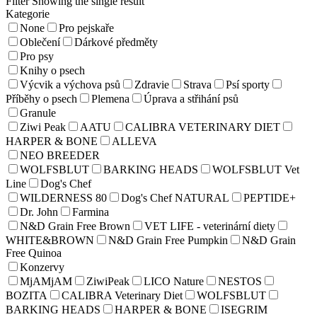
Filter
Showing the single result
Kategorie
None
Pro pejskaře
Oblečení
Dárkové předměty
Pro psy
Knihy o psech
Výcvik a výchova psů
Zdravie
Strava
Psí sporty
Příběhy o psech
Plemena
Úprava a střihání psů
Granule
Ziwi Peak
AATU
CALIBRA VETERINARY DIET
HARPER & BONE
ALLEVA
NEO BREEDER
WOLFSBLUT
BARKING HEADS
WOLFSBLUT Vet
Line
Dog's Chef
WILDERNESS 80
Dog's Chef NATURAL
PEPTIDE+
Dr. John
Farmina
N&D Grain Free Brown
VET LIFE - veterinární diety
WHITE&BROWN
N&D Grain Free Pumpkin
N&D Grain
Free Quinoa
Konzervy
MjAMjAM
ZiwiPeak
LICO Nature
NESTOS
BOZITA
CALIBRA Veterinary Diet
WOLFSBLUT
BARKING HEADS
HARPER & BONE
ISEGRIM