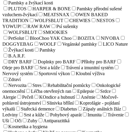
Pamlsky a žvýkací kosti
PLUTOS
HARPER & BONE
Pamlsky přírodní sušené
vzduchem-žvýkací
MEATSNAX
OWEN BAKED
TRADITION
WOLFSBLUT
CHEWIES
NESTOS
YOWUP!
RAW RAW
Psí sušenky
WOLFSBLUT
SMOOKIES
PetSolut
BlooChoo YAK Choo
BOZITA
NIVOBA
DOGGYEBAG
WOOLF
Vegánské pamlsky
LICO Nature
Žvýkací kosti
Pamlsky
B.A.R.F.
DRY BARF
Doplnky pro BARF
Přílohy pro BARF
Oleje pro BARF
Srst a kůže
Trávení a imunitní systém
Nervový systém
Sportovní výkon
Kloubní výživa
Zdraví
Nervozita
Stres
Rehabilitační pomůcky
Onkologické
onemocnění
Léčba otevřených ran
Epilepsie
Srdce
Alergie
Pečeň
KOndice a hubnutí
Anémie
Močově-
pohlavní ústrojenství
Slinivka bříšní
Koprofágie - pojídaní
výkalů
Stařecká demence
Diabetus
Zápaly análních žláz
Ledviny
Srst a kůže
Pohybový aparát
Imunita
Trávenie
Uši
Oči
Zuby
Antiparazitiká
Kosmetika a hygiena