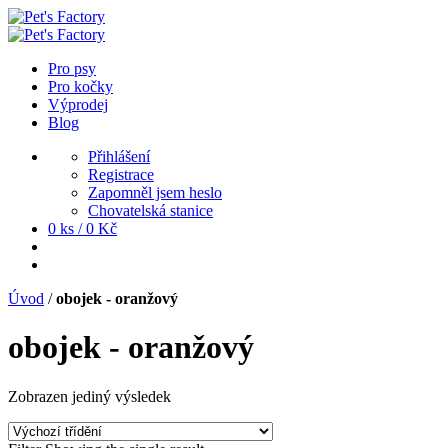
Pro psy
Pro kočky
Výprodej
Blog
Přihlášení
Registrace
Zapomněl jsem heslo
Chovatelská stanice
0 ks /
0
Kč
Úvod
/
obojek - oranžový
obojek - oranžový
Zobrazen jediný výsledek