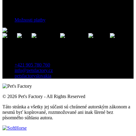
Platební podmínky
Možnosti platby
Kontakt
Záhradnícka 7, 903 01 Senec, Slovensko
+421 905 780 760
info@petsfactory.cz
petsfactoryslovakia
© 2026 Pet's Factory - All Rights Reserved
Táto stránka a všetky jej súčasti sú chránené autorským zákonom a
nesmú byť kopírované, rozmnožované ani inak šírené bez
písomného súhlasu autora.