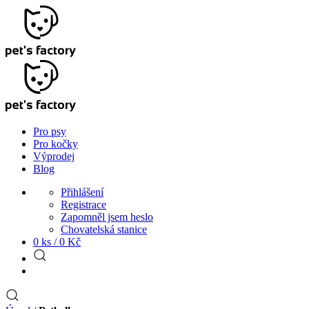
Pro psy
Pro kočky
Výprodej
Blog
Přihlášení
Registrace
Zapomněl jsem heslo
Chovatelská stanice
0 ks /
0
Kč