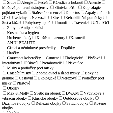
Srdce
Alergie
Pečeň
KOndice a hubnutí
Anémie
Močově-pohlavní ústrojenství
Slinivka bříšní
Koprofágie -
pojídaní výkalů
Stařecká demence
Diabetus
Zápaly análních
žláz
Ledviny
Nervozita
Stres
Rehabilitační pomůcky
Srst a kůže
Pohybový aparát
Imunita
Trávenie
Uši
Oči
Zuby
Antiparazitiká
Kosmetika a hygiena
Hrebene a kefy
Kleště na pazoury
Kosmetika
ANJU BEAUTÉ
Čistíci a tréninkové prostředky
Doplňky
Hračky
Čmuchací koberečky
Gumené
Ekologické
Plyšové
Interaktívní
Pískací
Protahovadlá
Plávajúce
Misky a podložky pod misky
Chladící misky
Zpomalovací a lízací misky
Boxy na
granule
Cestovní
Ekologické
Nerezové
Podložky pod
misky
Plastové
Obojky
Max & Molly
Světlo na obojek
DWAM
Výcvikové a
vibrační obojky
Klasické obojky
Outdoorové obojky
Dizajnové obojky
Reflexní obojky
Svíticí obojky
Kožené
obojky
Vodítka