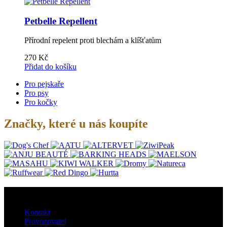
Petbelle Repellent
Přírodní repelent proti blechám a klíšťatům
270
Kč
Přidat do košíku
Pro pejskaře
Pro psy
Pro kočky
Značky, které u nás koupíte
O nás
Kontakt
Provozovatel