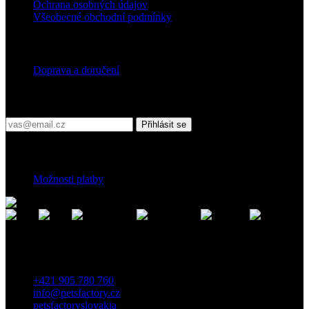
Ochrana osobných údajov
Všeobecné obchodní podmínky
Doprava
Doprava a doručení
Přihlaste se do našeho newsletteru
Přihlásit se
Platební podmínky
Možnosti platby
Kontakt
Záhradnícka 7, 903 01 Senec, Slovensko
+421 905 780 760
info@petsfactory.cz
petsfactoryslovakia