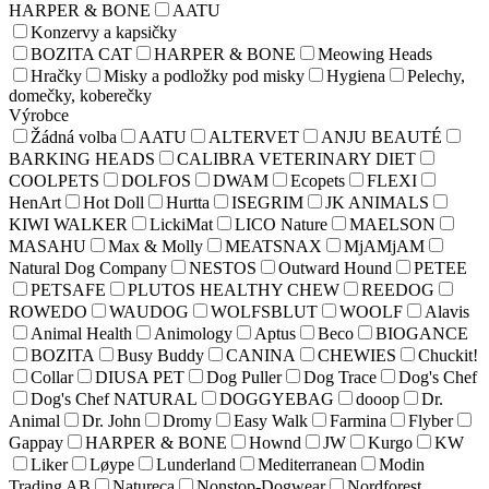
HARPER & BONE
AATU
Konzervy a kapsičky
BOZITA CAT
HARPER & BONE
Meowing Heads
Hračky
Misky a podložky pod misky
Hygiena
Pelechy,
domečky, koberečky
Výrobce
Žádná volba
AATU
ALTERVET
ANJU BEAUTÉ
BARKING HEADS
CALIBRA VETERINARY DIET
COOLPETS
DOLFOS
DWAM
Ecopets
FLEXI
HenArt
Hot Doll
Hurtta
ISEGRIM
JK ANIMALS
KIWI WALKER
LickiMat
LICO Nature
MAELSON
MASAHU
Max & Molly
MEATSNAX
MjAMjAM
Natural Dog Company
NESTOS
Outward Hound
PETEE
PETSAFE
PLUTOS HEALTHY CHEW
REEDOG
ROWEDO
WAUDOG
WOLFSBLUT
WOOLF
Alavis
Animal Health
Animology
Aptus
Beco
BIOGANCE
BOZITA
Busy Buddy
CANINA
CHEWIES
Chuckit!
Collar
DIUSA PET
Dog Puller
Dog Trace
Dog's Chef
Dog's Chef NATURAL
DOGGYEBAG
dooop
Dr.
Animal
Dr. John
Dromy
Easy Walk
Farmina
Flyber
Gappay
HARPER & BONE
Hownd
JW
Kurgo
KW
Liker
Løype
Lunderland
Mediterranean
Modin
Trading AB
Natureca
Nonstop-Dogwear
Nordforest