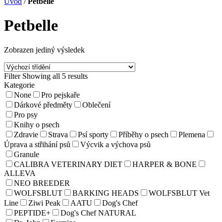
Úvod
/
Petbelle
Petbelle
Zobrazen jediný výsledek
Filter
Showing all 5 results
Kategorie
None
Pro pejskaře
Dárkové předměty
Oblečení
Pro psy
Knihy o psech
Zdravie
Strava
Psí sporty
Příběhy o psech
Plemena
Úprava a střihání psů
Výcvik a výchova psů
Granule
CALIBRA VETERINARY DIET
HARPER & BONE
ALLEVA
NEO BREEDER
WOLFSBLUT
BARKING HEADS
WOLFSBLUT Vet
Line
Ziwi Peak
AATU
Dog's Chef
PEPTIDE+
Dog's Chef NATURAL