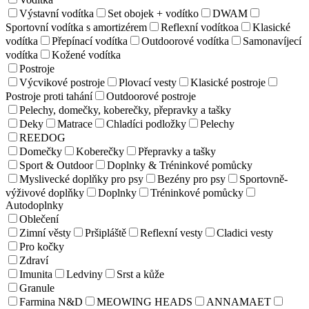
Výstavní vodítka
Set obojek + vodítko
DWAM
Sportovní vodítka s amortizérem
Reflexní vodítkoa
Klasické
vodítka
Přepínací vodítka
Outdoorové vodítka
Samonavíjecí
vodítka
Kožené vodítka
Postroje
Výcvikové postroje
Plovací vesty
Klasické postroje
Postroje proti tahání
Outdoorové postroje
Pelechy, domečky, koberečky, přepravky a tašky
Deky
Matrace
Chladíci podložky
Pelechy
REEDOG
Domečky
Koberečky
Přepravky a tašky
Sport & Outdoor
Doplnky & Tréninkové pomůcky
Myslivecké doplňky pro psy
Bezény pro psy
Sportovně-
výživové doplňky
Doplnky
Tréninkové pomůcky
Autodoplnky
Oblečení
Zimní věsty
Pršipláště
Reflexní vesty
Cladici vesty
Pro kočky
Zdraví
Imunita
Ledviny
Srst a kůže
Granule
Farmina N&D
MEOWING HEADS
ANNAMAET