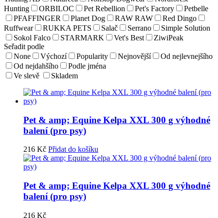
Hunting
ORBILOC
Pet Rebellion
Pet's Factory
Petbelle
PFAFFINGER
Planet Dog
RAW RAW
Red Dingo
Ruffwear
RUKKA PETS
Salač
Serrano
Simple Solution
Sokol Falco
STARMARK
Vet's Best
ZiwiPeak
Seřadit podle
None
Výchozí
Popularity
Nejnovější
Od nejlevnejšího
Od nejdahšího
Podle jména
Ve slevě
Skladem
Pet & amp; Equine Kelpa XXL 300 g výhodné
balení (pro psy)
216
Kč
Přidat do košíku
Pet & amp; Equine Kelpa XXL 300 g výhodné
balení (pro psy)
216
Kč