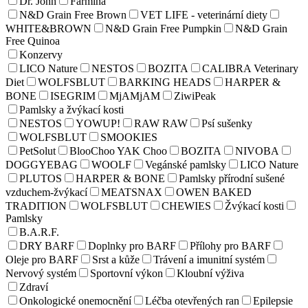
Dr. John
Farmina
N&D Grain Free Brown
VET LIFE - veterinární diety
WHITE&BROWN
N&D Grain Free Pumpkin
N&D Grain
Free Quinoa
Konzervy
LICO Nature
NESTOS
BOZITA
CALIBRA Veterinary
Diet
WOLFSBLUT
BARKING HEADS
HARPER &
BONE
ISEGRIM
MjAMjAM
ZiwiPeak
Pamlsky a žvýkací kosti
NESTOS
YOWUP!
RAW RAW
Psí sušenky
WOLFSBLUT
SMOOKIES
PetSolut
BlooChoo YAK Choo
BOZITA
NIVOBA
DOGGYEBAG
WOOLF
Vegánské pamlsky
LICO Nature
PLUTOS
HARPER & BONE
Pamlsky přírodní sušené
vzduchem-žvýkací
MEATSNAX
OWEN BAKED
TRADITION
WOLFSBLUT
CHEWIES
Žvýkací kosti
Pamlsky
B.A.R.F.
DRY BARF
Doplnky pro BARF
Přílohy pro BARF
Oleje pro BARF
Srst a kůže
Trávení a imunitní systém
Nervový systém
Sportovní výkon
Kloubní výživa
Zdraví
Onkologické onemocnění
Léčba otevřených ran
Epilepsie