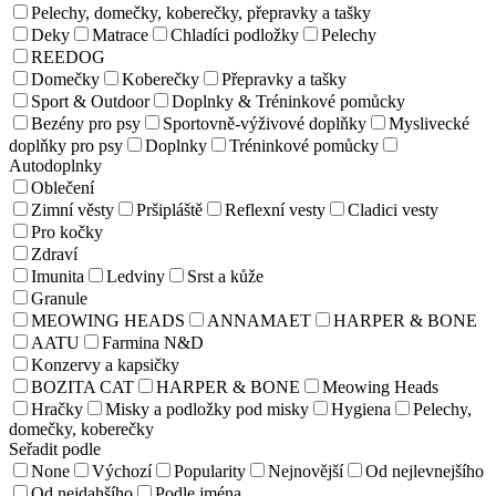
Pelechy, domečky, koberečky, přepravky a tašky
Deky
Matrace
Chladíci podložky
Pelechy
REEDOG
Domečky
Koberečky
Přepravky a tašky
Sport & Outdoor
Doplnky & Tréninkové pomůcky
Bezény pro psy
Sportovně-výživové doplňky
Myslivecké
doplňky pro psy
Doplnky
Tréninkové pomůcky
Autodoplnky
Oblečení
Zimní věsty
Pršipláště
Reflexní vesty
Cladici vesty
Pro kočky
Zdraví
Imunita
Ledviny
Srst a kůže
Granule
MEOWING HEADS
ANNAMAET
HARPER & BONE
AATU
Farmina N&D
Konzervy a kapsičky
BOZITA CAT
HARPER & BONE
Meowing Heads
Hračky
Misky a podložky pod misky
Hygiena
Pelechy,
domečky, koberečky
Seřadit podle
None
Výchozí
Popularity
Nejnovější
Od nejlevnejšího
Od nejdahšího
Podle jména