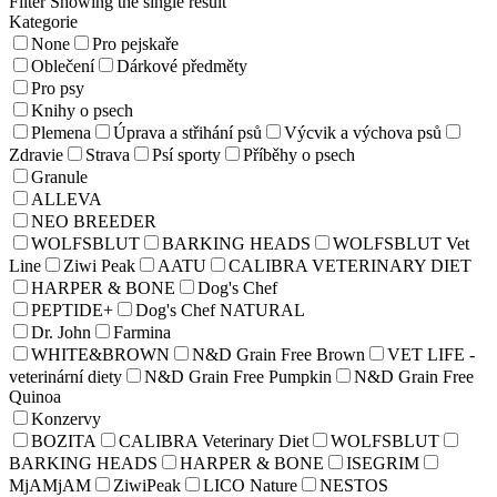
Filter
Showing the single result
Kategorie
None
Pro pejskaře
Oblečení
Dárkové předměty
Pro psy
Knihy o psech
Plemena
Úprava a střihání psů
Výcvik a výchova psů
Zdravie
Strava
Psí sporty
Příběhy o psech
Granule
ALLEVA
NEO BREEDER
WOLFSBLUT
BARKING HEADS
WOLFSBLUT Vet
Line
Ziwi Peak
AATU
CALIBRA VETERINARY DIET
HARPER & BONE
Dog's Chef
PEPTIDE+
Dog's Chef NATURAL
Dr. John
Farmina
WHITE&BROWN
N&D Grain Free Brown
VET LIFE -
veterinární diety
N&D Grain Free Pumpkin
N&D Grain Free
Quinoa
Konzervy
BOZITA
CALIBRA Veterinary Diet
WOLFSBLUT
BARKING HEADS
HARPER & BONE
ISEGRIM
MjAMjAM
ZiwiPeak
LICO Nature
NESTOS