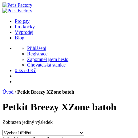
Pro psy
Pro kočky
Výprodej
Blog
Přihlášení
Registrace
Zapomněl jsem heslo
Chovatelská stanice
0 ks /
0
Kč
Úvod
/
Petkit Breezy XZone batoh
Petkit Breezy XZone batoh
Zobrazen jediný výsledek