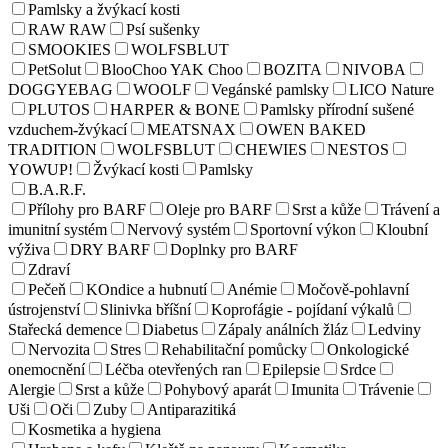
Pamlsky a žvýkací kosti
RAW RAW
Psí sušenky
SMOOKIES
WOLFSBLUT
PetSolut
BlooChoo YAK Choo
BOZITA
NIVOBA
DOGGYEBAG
WOOLF
Vegánské pamlsky
LICO Nature
PLUTOS
HARPER & BONE
Pamlsky přírodní sušené
vzduchem-žvýkací
MEATSNAX
OWEN BAKED
TRADITION
WOLFSBLUT
CHEWIES
NESTOS
YOWUP!
Žvýkací kosti
Pamlsky
B.A.R.F.
Přílohy pro BARF
Oleje pro BARF
Srst a kůže
Trávení a
imunitní systém
Nervový systém
Sportovní výkon
Kloubní
výživa
DRY BARF
Doplnky pro BARF
Zdraví
Pečeň
KOndice a hubnutí
Anémie
Močově-pohlavní
ústrojenství
Slinivka bříšní
Koprofágie - pojídaní výkalů
Stařecká demence
Diabetus
Zápaly análních žláz
Ledviny
Nervozita
Stres
Rehabilitační pomůcky
Onkologické
onemocnění
Léčba otevřených ran
Epilepsie
Srdce
Alergie
Srst a kůže
Pohybový aparát
Imunita
Trávenie
Uši
Oči
Zuby
Antiparazitiká
Kosmetika a hygiena