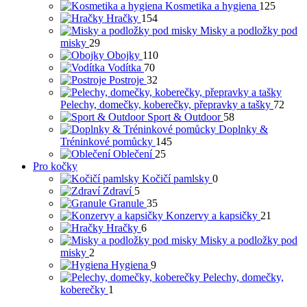
Kosmetika a hygiena
125
Hračky
154
Misky a podložky pod
misky
29
Obojky
110
Vodítka
70
Postroje
32
Pelechy, domečky, koberečky, přepravky a tašky
72
Sport & Outdoor
58
Doplnky &
Tréninkové pomůcky
145
Oblečení
25
Pro kočky
Kočičí pamlsky
0
Zdraví
5
Granule
35
Konzervy a kapsičky
21
Hračky
6
Misky a podložky pod
misky
2
Hygiena
9
Pelechy, domečky,
koberečky
1