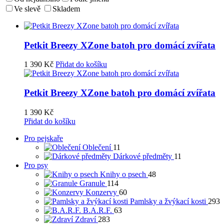
Ve slevě
Skladem
Petkit Breezy XZone batoh pro domácí zvířata
1 390
Kč
Přidat do košíku
Petkit Breezy XZone batoh pro domácí zvířata
1 390
Kč
Přidat do košíku
Pro pejskaře
Oblečení
11
Dárkové předměty
11
Pro psy
Knihy o psech
48
Granule
114
Konzervy
60
Pamlsky a žvýkací kosti
293
B.A.R.F.
63
Zdraví
283