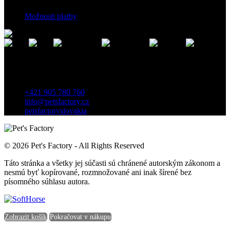
Možnosti platby
Kontakt
Záhradnícka 7, 903 01 Senec, Slovensko
+421 905 780 760
info@petsfactory.cz
petsfactoryslovakia
© 2026 Pet's Factory - All Rights Reserved
Táto stránka a všetky jej súčasti sú chránené autorským zákonom a
nesmú byť kopírované, rozmnožované ani inak šírené bez
písomného súhlasu autora.
Zobrazit košík
Pokračovat v nákupu