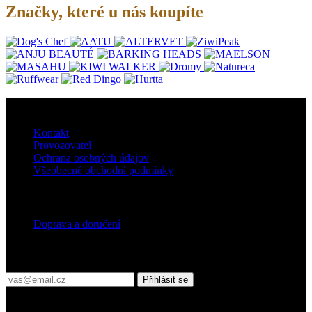
Značky, které u nás koupíte
O nás
Kontakt
Provozovatel
Ochrana osobných údajov
Všeobecné obchodní podmínky
Doprava
Doprava a doručení
Přihlaste se do našeho newsletteru
Přihlásit se
Platební podmínky