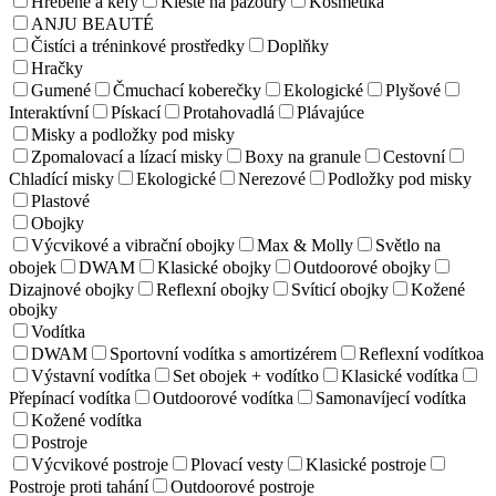
Hrebene a kefy
Kleště na pazoury
Kosmetika
ANJU BEAUTÉ
Čistíci a tréninkové prostředky
Doplňky
Hračky
Gumené
Čmuchací koberečky
Ekologické
Plyšové
Interaktívní
Pískací
Protahovadlá
Plávajúce
Misky a podložky pod misky
Zpomalovací a lízací misky
Boxy na granule
Cestovní
Chladící misky
Ekologické
Nerezové
Podložky pod misky
Plastové
Obojky
Výcvikové a vibrační obojky
Max & Molly
Světlo na
obojek
DWAM
Klasické obojky
Outdoorové obojky
Dizajnové obojky
Reflexní obojky
Svíticí obojky
Kožené
obojky
Vodítka
DWAM
Sportovní vodítka s amortizérem
Reflexní vodítkoa
Výstavní vodítka
Set obojek + vodítko
Klasické vodítka
Přepínací vodítka
Outdoorové vodítka
Samonavíjecí vodítka
Kožené vodítka
Postroje
Výcvikové postroje
Plovací vesty
Klasické postroje
Postroje proti tahání
Outdoorové postroje