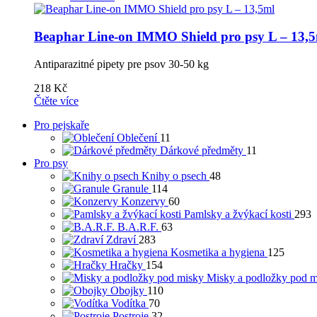
Beaphar Line-on IMMO Shield pro psy L – 13,
Antiparazitné pipety pre psov 30-50 kg
218
Kč
Čtěte více
Pro pejskaře
Oblečení
11
Dárkové předměty
11
Pro psy
Knihy o psech
48
Granule
114
Konzervy
60
Pamlsky a žvýkací kosti
293
B.A.R.F.
63
Zdraví
283
Kosmetika a hygiena
125
Hračky
154
Misky a podložky pod m
Obojky
110
Vodítka
70
Postroje
32