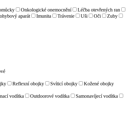
pomůcky
Onkologické onemocnění
Léčba otevřených ran
ohybový aparát
Imunita
Trávenie
Uši
Oči
Zuby
ové
jky
Reflexní obojky
Svíticí obojky
Kožené obojky
nací vodítka
Outdoorové vodítka
Samonavíjecí vodítka