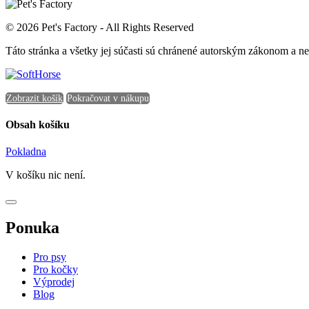
© 2026 Pet's Factory - All Rights Reserved
Táto stránka a všetky jej súčasti sú chránené autorským zákonom a 
Zobrazit košík
Pokračovat v nákupu
Obsah košíku
Pokladna
V košíku nic není.
Ponuka
Pro psy
Pro kočky
Výprodej
Blog