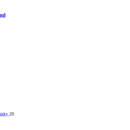
5ml
isky
29