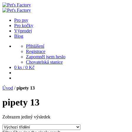
Pro psy
Pro kočky
Výprodej
Blog
Přihlášení
Registrace
Zapomněl jsem heslo
Chovatelská stanice
0 ks /
0
Kč
Úvod
/
pipety 13
pipety 13
Zobrazen jediný výsledek