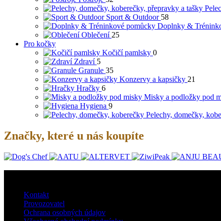
Pele
Sport & Outdoor
58
Doplnky & Trénink
Oblečení
25
Pro kočky
Kočičí pamlsky
0
Zdraví
5
Granule
35
Konzervy a kapsičky
21
Hračky
6
Misky a podložky pod m
Hygiena
9
Pelechy, domečky, kob
Značky, které u nás koupíte
O nás
Kontakt
Provozovatel
Ochrana osobných údajov