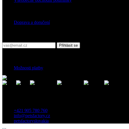
Všeobecné obchodní podmínky
Doprava
Doprava a doručení
Přihlaste se do našeho newsletteru
Přihlásit se
Platební podmínky
Možnosti platby
Kontakt
Záhradnícka 7, 903 01 Senec, Slovensko
+421 905 780 760
info@petsfactory.cz
petsfactoryslovakia