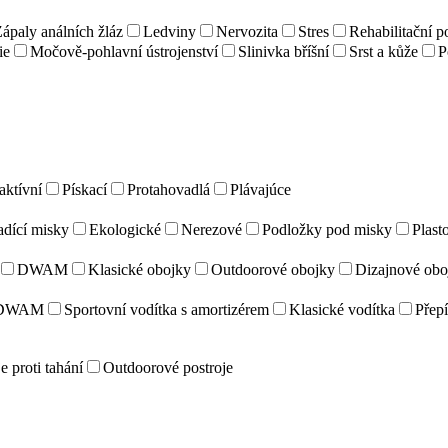
ápaly análních žláz
Ledviny
Nervozita
Stres
Rehabilitační 
ie
Močově-pohlavní ústrojenství
Slinivka bříšní
Srst a kůže
P
aktívní
Pískací
Protahovadlá
Plávajúce
adící misky
Ekologické
Nerezové
Podložky pod misky
Plast
DWAM
Klasické obojky
Outdoorové obojky
Dizajnové obo
DWAM
Sportovní vodítka s amortizérem
Klasické vodítka
Přepí
e proti tahání
Outdoorové postroje