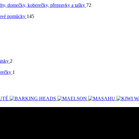
chy, domečky, koberečky, přepravky a tašky
72
ové pomůcky
145
isky
2
erečky
1