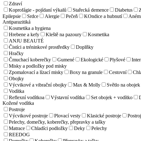
Zdraví
Koprofágie - pojídaní výkalů
Stařecká demence
Diabetus
Z
Epilepsie
Srdce
Alergie
Pečeň
KOndice a hubnutí
Aném
Antiparazitiká
Kosmetika a hygiena
Hrebene a kefy
Kleště na pazoury
Kosmetika
ANJU BEAUTÉ
Čistíci a tréninkové prostředky
Doplňky
Hračky
Čmuchací koberečky
Gumené
Ekologické
Plyšové
Inter
Misky a podložky pod misky
Zpomalovací a lízací misky
Boxy na granule
Cestovní
Chl
Obojky
Výcvikové a vibrační obojky
Max & Molly
Světlo na obojek
Vodítka
Reflexní vodítkoa
Výstavní vodítka
Set obojek + vodítko
Kožené vodítka
Postroje
Výcvikové postroje
Plovací vesty
Klasické postroje
Postroj
Pelechy, domečky, koberečky, přepravky a tašky
Matrace
Chladíci podložky
Deky
Pelechy
REEDOG
Domečky
Koberečky
Přepravky a tašky