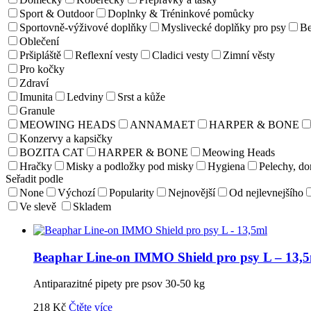
Sport & Outdoor
Doplnky & Tréninkové pomůcky
Sportovně-výživové doplňky
Myslivecké doplňky pro psy
Be
Oblečení
Pršipláště
Reflexní vesty
Cladici vesty
Zimní věsty
Pro kočky
Zdraví
Imunita
Ledviny
Srst a kůže
Granule
MEOWING HEADS
ANNAMAET
HARPER & BONE
Konzervy a kapsičky
BOZITA CAT
HARPER & BONE
Meowing Heads
Hračky
Misky a podložky pod misky
Hygiena
Pelechy, d
Seřadit podle
None
Výchozí
Popularity
Nejnovější
Od nejlevnejšího
Ve slevě
Skladem
Beaphar Line-on IMMO Shield pro psy L – 13,
Antiparazitné pipety pre psov 30-50 kg
218
Kč
Čtěte více