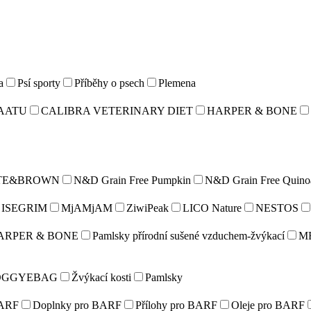
a
Psí sporty
Příběhy o psech
Plemena
AATU
CALIBRA VETERINARY DIET
HARPER & BONE
TE&BROWN
N&D Grain Free Pumpkin
N&D Grain Free Quino
ISEGRIM
MjAMjAM
ZiwiPeak
LICO Nature
NESTOS
ARPER & BONE
Pamlsky přírodní sušené vzduchem-žvýkací
M
OGGYEBAG
Žvýkací kosti
Pamlsky
ARF
Doplnky pro BARF
Přílohy pro BARF
Oleje pro BARF