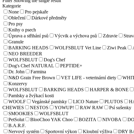
Filter
Showing the single result
Kategorie
None
Pro pejskaře
Oblečení
Dárkové předměty
Pro psy
Knihy o psech
Úprava a střihání psů
Výcvik a výchova psů
Zdravie
Strav
Granule
BARKING HEADS
WOLFSBLUT Vet Line
Ziwi Peak
NEO BREEDER
WOLFSBLUT
Dog's Chef
Dog's Chef NATURAL
PEPTIDE+
Dr. John
Farmina
N&D Grain Free Brown
VET LIFE - veterinární diety
WHI
Konzervy
WOLFSBLUT
BARKING HEADS
HARPER & BONE
Pamlsky a žvýkací kosti
WOOLF
Vegánské pamlsky
LICO Nature
PLUTOS
H
CHEWIES
NESTOS
YOWUP!
RAW RAW
Psí sušenky
SMOOKIES
WOLFSBLUT
PetSolut
BlooChoo YAK Choo
BOZITA
NIVOBA
D
B.A.R.F.
Nervový systém
Sportovní výkon
Kloubní výživa
DRY B