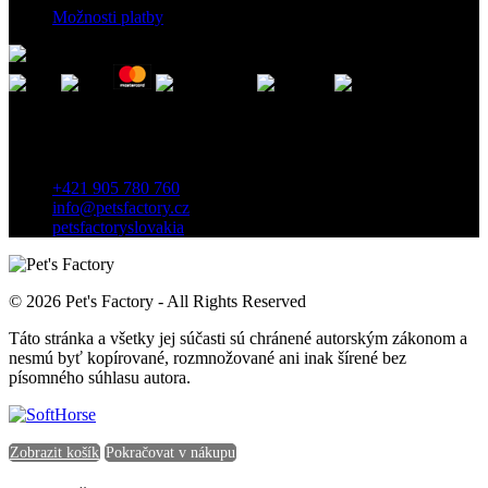
Možnosti platby
Kontakt
Záhradnícka 7, 903 01 Senec, Slovensko
+421 905 780 760
info@petsfactory.cz
petsfactoryslovakia
© 2026 Pet's Factory - All Rights Reserved
Táto stránka a všetky jej súčasti sú chránené autorským zákonom a
nesmú byť kopírované, rozmnožované ani inak šírené bez
písomného súhlasu autora.
Zobrazit košík
Pokračovat v nákupu