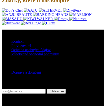
Značky, které u nás koupíte
O nás
Kontakt
Provozovatel
Ochrana osobných údajov
Všeobecné obchodní podmínky
Doprava
Doprava a doručení
Přihlaste se do našeho newsletteru
Přihlásit se
Platební podmínky