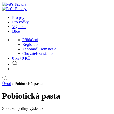
Pro psy
Pro kočky
Výprodej
Blog
Přihlášení
Registrace
Zapomněl jsem heslo
Chovatelská stanice
0 ks /
0
Kč
Úvod
/
Pobiotická pasta
Pobiotická pasta
Zobrazen jediný výsledek