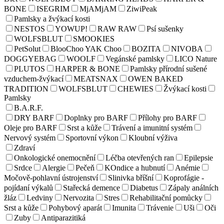
BONE
ISEGRIM
MjAMjAM
ZiwiPeak
Pamlsky a žvýkací kosti
NESTOS
YOWUP!
RAW RAW
Psí sušenky
WOLFSBLUT
SMOOKIES
PetSolut
BlooChoo YAK Choo
BOZITA
NIVOBA
DOGGYEBAG
WOOLF
Vegánské pamlsky
LICO Nature
PLUTOS
HARPER & BONE
Pamlsky přírodní sušené
vzduchem-žvýkací
MEATSNAX
OWEN BAKED
TRADITION
WOLFSBLUT
CHEWIES
Žvýkací kosti
Pamlsky
B.A.R.F.
DRY BARF
Doplnky pro BARF
Přílohy pro BARF
Oleje pro BARF
Srst a kůže
Trávení a imunitní systém
Nervový systém
Sportovní výkon
Kloubní výživa
Zdraví
Onkologické onemocnění
Léčba otevřených ran
Epilepsie
Srdce
Alergie
Pečeň
KOndice a hubnutí
Anémie
Močově-pohlavní ústrojenství
Slinivka bříšní
Koprofágie -
pojídaní výkalů
Stařecká demence
Diabetus
Zápaly análních
žláz
Ledviny
Nervozita
Stres
Rehabilitační pomůcky
Srst a kůže
Pohybový aparát
Imunita
Trávenie
Uši
Oči
Zuby
Antiparazitiká