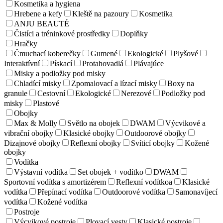
Kosmetika a hygiena
Hrebene a kefy
Kleště na pazoury
Kosmetika
ANJU BEAUTÉ
Čistíci a tréninkové prostředky
Doplňky
Hračky
Čmuchací koberečky
Gumené
Ekologické
Plyšové
Interaktívní
Pískací
Protahovadlá
Plávajúce
Misky a podložky pod misky
Chladící misky
Zpomalovací a lízací misky
Boxy na
granule
Cestovní
Ekologické
Nerezové
Podložky pod
misky
Plastové
Obojky
Max & Molly
Světlo na obojek
DWAM
Výcvikové a
vibrační obojky
Klasické obojky
Outdoorové obojky
Dizajnové obojky
Reflexní obojky
Svíticí obojky
Kožené
obojky
Vodítka
Výstavní vodítka
Set obojek + vodítko
DWAM
Sportovní vodítka s amortizérem
Reflexní vodítkoa
Klasické
vodítka
Přepínací vodítka
Outdoorové vodítka
Samonavíjecí
vodítka
Kožené vodítka
Postroje
Výcvikové postroje
Plovací vesty
Klasické postroje