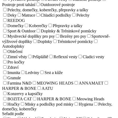
Postroje proti tahání
Outdoorové postroje
Pelechy, domečky, koberečky, přepravky a tašky
Deky
Matrace
Chladíci podložky
Pelechy
REEDOG
Domečky
Koberečky
Přepravky a tašky
Sport & Outdoor
Doplnky & Tréninkové pomůcky
Myslivecké doplňky pro psy
Bezény pro psy
Sportovně-
výživové doplňky
Doplnky
Tréninkové pomůcky
Autodoplnky
Oblečení
Zimní věsty
Pršipláště
Reflexní vesty
Cladici vesty
Pro kočky
Zdraví
Imunita
Ledviny
Srst a kůže
Granule
Farmina N&D
MEOWING HEADS
ANNAMAET
HARPER & BONE
AATU
Konzervy a kapsičky
BOZITA CAT
HARPER & BONE
Meowing Heads
Hračky
Misky a podložky pod misky
Hygiena
Pelechy,
domečky, koberečky
Seřadit podle