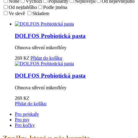
None
Výchozí
Popularity
Nejnovější
Od nejlevnejšího
Od nejdahšího
Podle jména
Ve slevě
Skladem
DOLFOS Probiotická pasta
Obnova střevní mikroflóry
269
Kč
Přidat do košíku
DOLFOS Probiotická pasta
Obnova střevní mikroflóry
269
Kč
Přidat do košíku
Pro pejskaře
Pro psy
Pro kočky