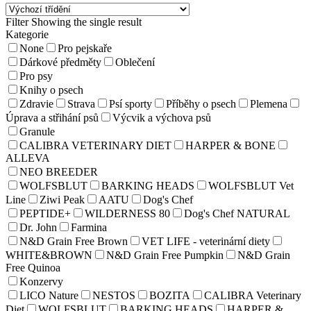
Filter
Showing the single result
Kategorie
None
Pro pejskaře
Dárkové předměty
Oblečení
Pro psy
Knihy o psech
Zdravie
Strava
Psí sporty
Příběhy o psech
Plemena
Úprava a střihání psů
Výcvik a výchova psů
Granule
CALIBRA VETERINARY DIET
HARPER & BONE
ALLEVA
NEO BREEDER
WOLFSBLUT
BARKING HEADS
WOLFSBLUT Vet
Line
Ziwi Peak
AATU
Dog's Chef
PEPTIDE+
WILDERNESS 80
Dog's Chef NATURAL
Dr. John
Farmina
N&D Grain Free Brown
VET LIFE - veterinární diety
WHITE&BROWN
N&D Grain Free Pumpkin
N&D Grain
Free Quinoa
Konzervy
LICO Nature
NESTOS
BOZITA
CALIBRA Veterinary
Diet
WOLFSBLUT
BARKING HEADS
HARPER &