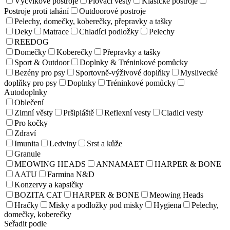
Výcvikové postroje
Plovací vesty
Klasické postroje
Postroje proti tahání
Outdoorové postroje
Pelechy, domečky, koberečky, přepravky a tašky
Deky
Matrace
Chladíci podložky
Pelechy
REEDOG
Domečky
Koberečky
Přepravky a tašky
Sport & Outdoor
Doplnky & Tréninkové pomůcky
Bezény pro psy
Sportovně-výživové doplňky
Myslivecké
doplňky pro psy
Doplnky
Tréninkové pomůcky
Autodoplnky
Oblečení
Zimní věsty
Pršipláště
Reflexní vesty
Cladici vesty
Pro kočky
Zdraví
Imunita
Ledviny
Srst a kůže
Granule
MEOWING HEADS
ANNAMAET
HARPER & BONE
AATU
Farmina N&D
Konzervy a kapsičky
BOZITA CAT
HARPER & BONE
Meowing Heads
Hračky
Misky a podložky pod misky
Hygiena
Pelechy,
domečky, koberečky
Seřadit podle