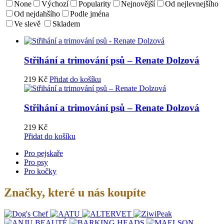
None
Výchozí
Popularity
Nejnovější
Od nejlevnejšího
Od nejdahšího
Podle jména
Ve slevě
Skladem
Střihání a trimování psů – Renate Dolzová
219
Kč
Přidat do košíku
Střihání a trimování psů – Renate Dolzová
219
Kč
Přidat do košíku
Pro pejskaře
Pro psy
Pro kočky
Značky, které u nás koupíte