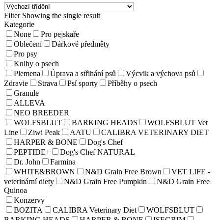
Filter
Showing the single result
Kategorie
None
Pro pejskaře
Oblečení
Dárkové předměty
Pro psy
Knihy o psech
Plemena
Úprava a střihání psů
Výcvik a výchova psů
Zdravie
Strava
Psí sporty
Příběhy o psech
Granule
ALLEVA
NEO BREEDER
WOLFSBLUT
BARKING HEADS
WOLFSBLUT Vet
Line
Ziwi Peak
AATU
CALIBRA VETERINARY DIET
HARPER & BONE
Dog's Chef
PEPTIDE+
Dog's Chef NATURAL
Dr. John
Farmina
WHITE&BROWN
N&D Grain Free Brown
VET LIFE -
veterinární diety
N&D Grain Free Pumpkin
N&D Grain Free
Quinoa
Konzervy
BOZITA
CALIBRA Veterinary Diet
WOLFSBLUT
BARKING HEADS
HARPER & BONE
ISEGRIM