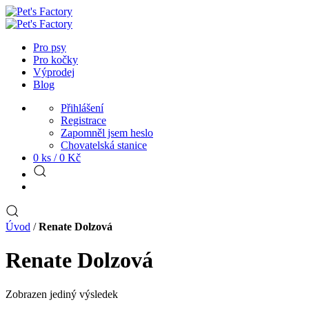
Pro psy
Pro kočky
Výprodej
Blog
Přihlášení
Registrace
Zapomněl jsem heslo
Chovatelská stanice
0 ks /
0
Kč
Úvod
/
Renate Dolzová
Renate Dolzová
Zobrazen jediný výsledek