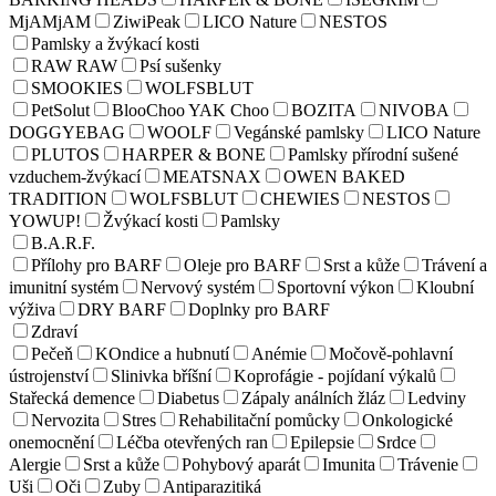
MjAMjAM
ZiwiPeak
LICO Nature
NESTOS
Pamlsky a žvýkací kosti
RAW RAW
Psí sušenky
SMOOKIES
WOLFSBLUT
PetSolut
BlooChoo YAK Choo
BOZITA
NIVOBA
DOGGYEBAG
WOOLF
Vegánské pamlsky
LICO Nature
PLUTOS
HARPER & BONE
Pamlsky přírodní sušené
vzduchem-žvýkací
MEATSNAX
OWEN BAKED
TRADITION
WOLFSBLUT
CHEWIES
NESTOS
YOWUP!
Žvýkací kosti
Pamlsky
B.A.R.F.
Přílohy pro BARF
Oleje pro BARF
Srst a kůže
Trávení a
imunitní systém
Nervový systém
Sportovní výkon
Kloubní
výživa
DRY BARF
Doplnky pro BARF
Zdraví
Pečeň
KOndice a hubnutí
Anémie
Močově-pohlavní
ústrojenství
Slinivka bříšní
Koprofágie - pojídaní výkalů
Stařecká demence
Diabetus
Zápaly análních žláz
Ledviny
Nervozita
Stres
Rehabilitační pomůcky
Onkologické
onemocnění
Léčba otevřených ran
Epilepsie
Srdce
Alergie
Srst a kůže
Pohybový aparát
Imunita
Trávenie
Uši
Oči
Zuby
Antiparazitiká