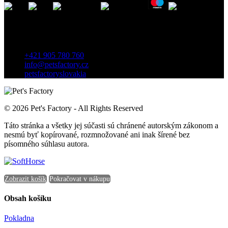
Kontakt
Záhradnícka 7, 903 01 Senec, Slovensko
+421 905 780 760
info@petsfactory.cz
petsfactoryslovakia
© 2026 Pet's Factory - All Rights Reserved
Táto stránka a všetky jej súčasti sú chránené autorským zákonom a
nesmú byť kopírované, rozmnožované ani inak šírené bez
písomného súhlasu autora.
Zobrazit košík
Pokračovat v nákupu
Obsah košíku
Pokladna