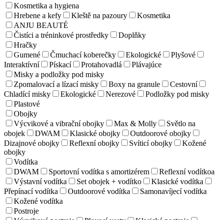
Kosmetika a hygiena
Hrebene a kefy
Kleště na pazoury
Kosmetika
ANJU BEAUTÉ
Čistíci a tréninkové prostředky
Doplňky
Hračky
Gumené
Čmuchací koberečky
Ekologické
Plyšové
Interaktívní
Pískací
Protahovadlá
Plávajúce
Misky a podložky pod misky
Zpomalovací a lízací misky
Boxy na granule
Cestovní
Chladící misky
Ekologické
Nerezové
Podložky pod misky
Plastové
Obojky
Výcvikové a vibrační obojky
Max & Molly
Světlo na
obojek
DWAM
Klasické obojky
Outdoorové obojky
Dizajnové obojky
Reflexní obojky
Svíticí obojky
Kožené
obojky
Vodítka
DWAM
Sportovní vodítka s amortizérem
Reflexní vodítkoa
Výstavní vodítka
Set obojek + vodítko
Klasické vodítka
Přepínací vodítka
Outdoorové vodítka
Samonavíjecí vodítka
Kožené vodítka
Postroje