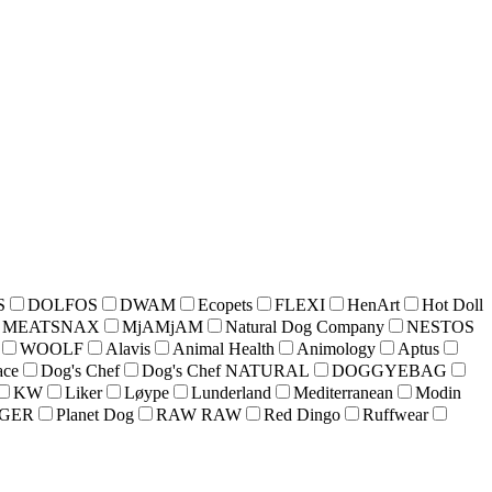
S
DOLFOS
DWAM
Ecopets
FLEXI
HenArt
Hot Doll
MEATSNAX
MjAMjAM
Natural Dog Company
NESTOS
WOOLF
Alavis
Animal Health
Animology
Aptus
ace
Dog's Chef
Dog's Chef NATURAL
DOGGYEBAG
KW
Liker
Løype
Lunderland
Mediterranean
Modin
NGER
Planet Dog
RAW RAW
Red Dingo
Ruffwear