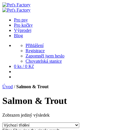
Pro psy
Pro kočky
Výprodej
Blog
Přihlášení
Registrace
Zapomněl jsem heslo
Chovatelská stanice
0 ks /
0
Kč
Úvod
/
Salmon & Trout
Salmon & Trout
Zobrazen jediný výsledek