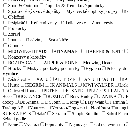
Sport & Outdoor
Doplnky & Tréninkové pomůcky
Sportovně-výživové doplňky
Myslivecké doplňky pro psy
Be
Oblečení
Pršipláště
Reflexní vesty
Cladici vesty
Zimní věsty
Pro kočky
Zdraví
Imunita
Ledviny
Srst a kůže
Granule
MEOWING HEADS
ANNAMAET
HARPER & BONE
Konzervy a kapsičky
BOZITA CAT
HARPER & BONE
Meowing Heads
Hračky
Misky a podložky pod misky
Hygiena
Pelechy, d
Výrobce
Žádná volba
AATU
ALTERVET
ANJU BEAUTÉ
BA
Hurtta
ISEGRIM
JK ANIMALS
KIWI WALKER
Lick
Outward Hound
PETEE
PETSAFE
PLUTOS HEALTH
Beco
BIOGANCE
BOZITA
Busy Buddy
CANINA
C
dooop
Dr. Animal
Dr. John
Dromy
Easy Walk
Farmina
Trading AB
Natureca
Nonstop-Dogwear
Nordforest Hunting
RUKKA PETS
Salač
Serrano
Simple Solution
Sokol Falco
Seřadit podle
None
Výchozí
Popularity
Nejnovější
Od nejlevnejšího