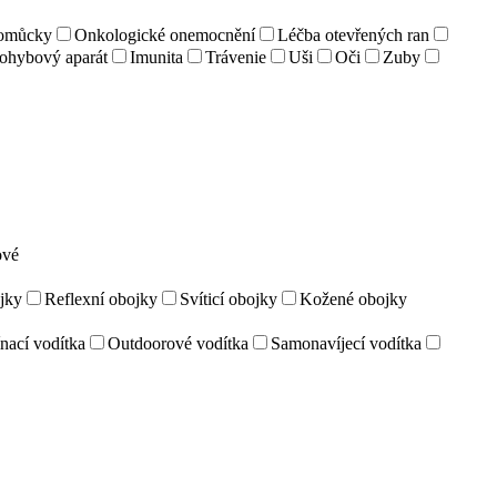
pomůcky
Onkologické onemocnění
Léčba otevřených ran
ohybový aparát
Imunita
Trávenie
Uši
Oči
Zuby
ové
jky
Reflexní obojky
Svíticí obojky
Kožené obojky
nací vodítka
Outdoorové vodítka
Samonavíjecí vodítka