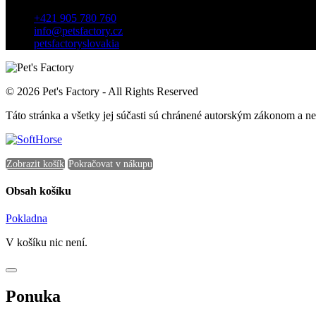
Záhradnícka 7, 903 01 Senec, Slovensko
+421 905 780 760
info@petsfactory.cz
petsfactoryslovakia
© 2026 Pet's Factory - All Rights Reserved
Táto stránka a všetky jej súčasti sú chránené autorským zákonom a 
Zobrazit košík
Pokračovat v nákupu
Obsah košíku
Pokladna
V košíku nic není.
Ponuka