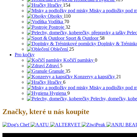
Hračky
154
Misky a podložky pod m
Obojky
110
Vodítka
70
Postroje
32
Pele
Sport & Outdoor
58
Doplnky & Trénink
Oblečení
25
Pro kočky
Kočičí pamlsky
0
Zdraví
5
Granule
35
Konzervy a kapsičky
21
Hračky
6
Misky a podložky pod m
Hygiena
9
Pelechy, domečky, kob
Značky, které u nás koupíte
O nás