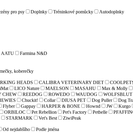
zény pro psy
Doplnky
Tréninkové pomůcky
Autodoplnky
AATU
Farmina N&D
omečky, koberečky
RKING HEADS
CALIBRA VETERINARY DIET
COOLPET
iMat
LICO Nature
MAELSON
MASAHU
Max & Molly
Y CHEW
REEDOG
ROWEDO
WAUDOG
WOLFSBLUT
HEWIES
Chuckit!
Collar
DIUSA PET
Dog Puller
Dog Tr
Flyber
Gappay
HARPER & BONE
Hownd
JW
Kurgo
ORBILOC
Pet Rebellion
Pet's Factory
Petbelle
PFAFFI
STARMARK
Vet's Best
ZiwiPeak
Od nejdahšího
Podle jména