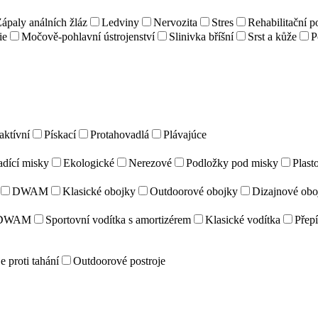
ápaly análních žláz
Ledviny
Nervozita
Stres
Rehabilitační 
ie
Močově-pohlavní ústrojenství
Slinivka bříšní
Srst a kůže
P
aktívní
Pískací
Protahovadlá
Plávajúce
adící misky
Ekologické
Nerezové
Podložky pod misky
Plast
DWAM
Klasické obojky
Outdoorové obojky
Dizajnové obo
DWAM
Sportovní vodítka s amortizérem
Klasické vodítka
Přepí
e proti tahání
Outdoorové postroje