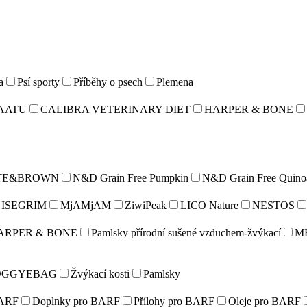
a
Psí sporty
Příběhy o psech
Plemena
AATU
CALIBRA VETERINARY DIET
HARPER & BONE
TE&BROWN
N&D Grain Free Pumpkin
N&D Grain Free Quino
ISEGRIM
MjAMjAM
ZiwiPeak
LICO Nature
NESTOS
ARPER & BONE
Pamlsky přírodní sušené vzduchem-žvýkací
M
OGGYEBAG
Žvýkací kosti
Pamlsky
ARF
Doplnky pro BARF
Přílohy pro BARF
Oleje pro BARF