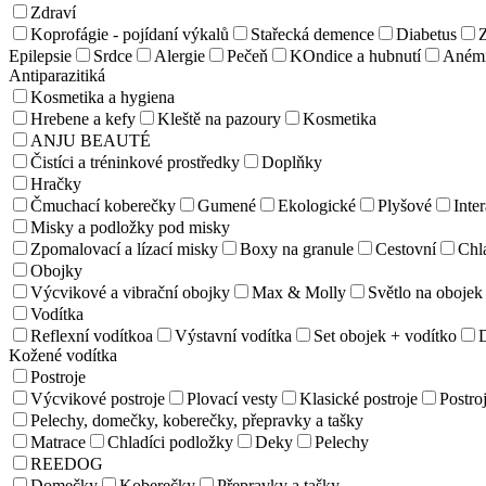
Zdraví
Koprofágie - pojídaní výkalů
Stařecká demence
Diabetus
Z
Epilepsie
Srdce
Alergie
Pečeň
KOndice a hubnutí
Aném
Antiparazitiká
Kosmetika a hygiena
Hrebene a kefy
Kleště na pazoury
Kosmetika
ANJU BEAUTÉ
Čistíci a tréninkové prostředky
Doplňky
Hračky
Čmuchací koberečky
Gumené
Ekologické
Plyšové
Inter
Misky a podložky pod misky
Zpomalovací a lízací misky
Boxy na granule
Cestovní
Chl
Obojky
Výcvikové a vibrační obojky
Max & Molly
Světlo na obojek
Vodítka
Reflexní vodítkoa
Výstavní vodítka
Set obojek + vodítko
Kožené vodítka
Postroje
Výcvikové postroje
Plovací vesty
Klasické postroje
Postroj
Pelechy, domečky, koberečky, přepravky a tašky
Matrace
Chladíci podložky
Deky
Pelechy
REEDOG
Domečky
Koberečky
Přepravky a tašky