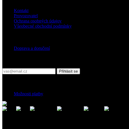
Kontakt
Provozovatel
Ochrana osobných údajov
Všeobecné obchodní podmínky
Doprava
Doprava a doručení
Přihlaste se do našeho newsletteru
Přihlásit se
Platební podmínky
Možnosti platby
Kontakt