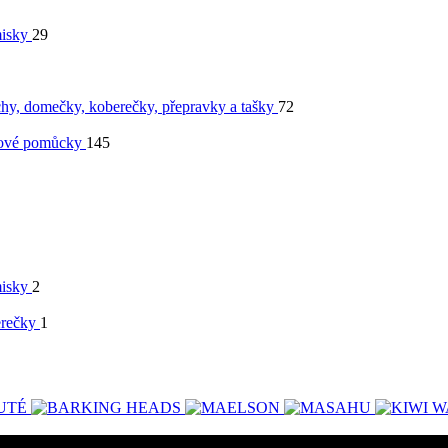
isky
29
chy, domečky, koberečky, přepravky a tašky
72
ové pomůcky
145
isky
2
erečky
1