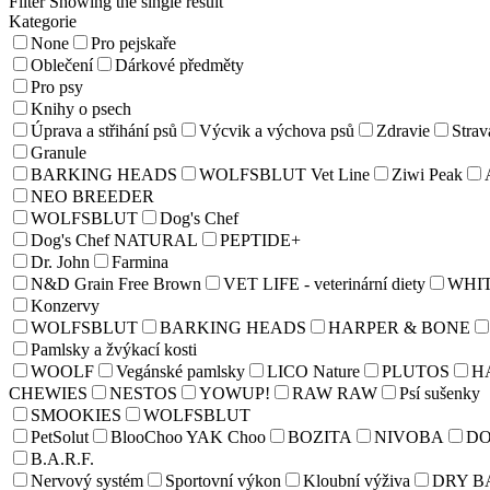
Filter
Showing the single result
Kategorie
None
Pro pejskaře
Oblečení
Dárkové předměty
Pro psy
Knihy o psech
Úprava a střihání psů
Výcvik a výchova psů
Zdravie
Strav
Granule
BARKING HEADS
WOLFSBLUT Vet Line
Ziwi Peak
NEO BREEDER
WOLFSBLUT
Dog's Chef
Dog's Chef NATURAL
PEPTIDE+
Dr. John
Farmina
N&D Grain Free Brown
VET LIFE - veterinární diety
WHI
Konzervy
WOLFSBLUT
BARKING HEADS
HARPER & BONE
Pamlsky a žvýkací kosti
WOOLF
Vegánské pamlsky
LICO Nature
PLUTOS
H
CHEWIES
NESTOS
YOWUP!
RAW RAW
Psí sušenky
SMOOKIES
WOLFSBLUT
PetSolut
BlooChoo YAK Choo
BOZITA
NIVOBA
D
B.A.R.F.
Nervový systém
Sportovní výkon
Kloubní výživa
DRY B