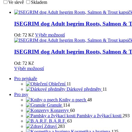
Ve slevě
Skladem
ISEGRIM dog Adult Isegrim Roots, Salmon & T
Od:
72
Kč
Výběr možností
ISEGRIM dog Adult Isegrim Roots, Salmon & T
Od:
72
Kč
Výběr možností
Pro pejskaře
Oblečení
11
Dárkové předměty
11
Pro psy
Knihy o psech
48
Granule
114
Konzervy
60
Pamlsky a žvýkací kosti
293
B.A.R.F.
63
Zdraví
283
Kosmetika a hygiena
125