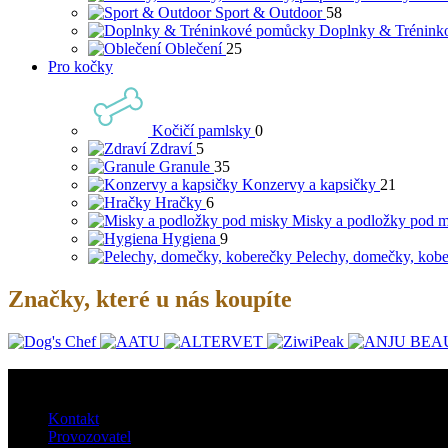
Sport & Outdoor
58
Doplnky & Trénink
Oblečení
25
Pro kočky
Kočičí pamlsky
0
Zdraví
5
Granule
35
Konzervy a kapsičky
21
Hračky
6
Misky a podložky pod m
Hygiena
9
Pelechy, domečky, kob
Značky, které u nás koupíte
O nás
Kontakt
Provozovatel