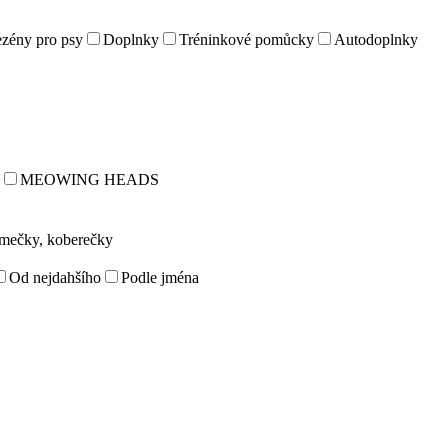
zény pro psy
Doplnky
Tréninkové pomůcky
Autodoplnky
MEOWING HEADS
omečky, koberečky
Od nejdahšího
Podle jména