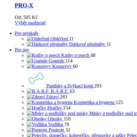
PRO-X
Od:
505
Kč
Výběr možností
Pro pejskaře
Oblečení
11
Dárkové předměty
11
Pro psy
Knihy o psech
48
Granule
114
Konzervy
60
Pamlsky a žvýkací kosti
293
B.A.R.F.
63
Zdraví
283
Kosmetika a hygiena
125
Hračky
154
Misky a podložky pod m
Obojky
110
Vodítka
70
Postroje
32
Pele