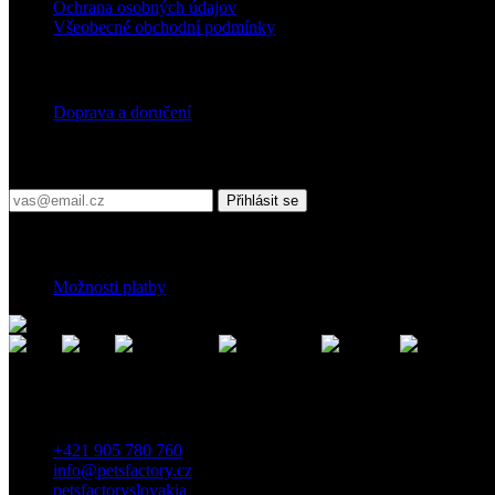
Ochrana osobných údajov
Všeobecné obchodní podmínky
Doprava
Doprava a doručení
Přihlaste se do našeho newsletteru
Přihlásit se
Platební podmínky
Možnosti platby
Kontakt
Záhradnícka 7, 903 01 Senec, Slovensko
+421 905 780 760
info@petsfactory.cz
petsfactoryslovakia