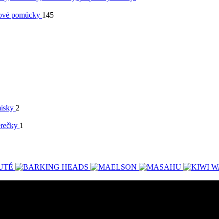
ové pomůcky
145
isky
2
erečky
1