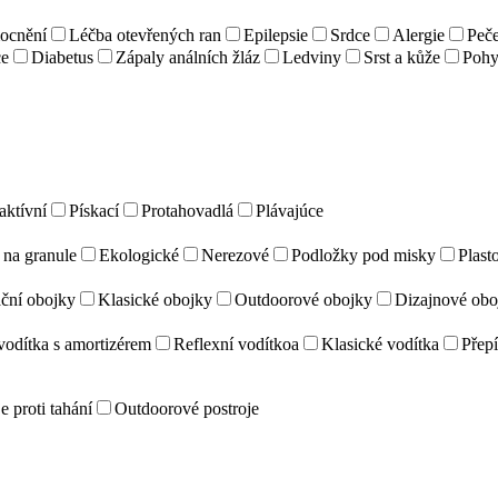
ocnění
Léčba otevřených ran
Epilepsie
Srdce
Alergie
Peč
ce
Diabetus
Zápaly análních žláz
Ledviny
Srst a kůže
Pohy
aktívní
Pískací
Protahovadlá
Plávajúce
na granule
Ekologické
Nerezové
Podložky pod misky
Plast
ční obojky
Klasické obojky
Outdoorové obojky
Dizajnové obo
vodítka s amortizérem
Reflexní vodítkoa
Klasické vodítka
Přepí
e proti tahání
Outdoorové postroje