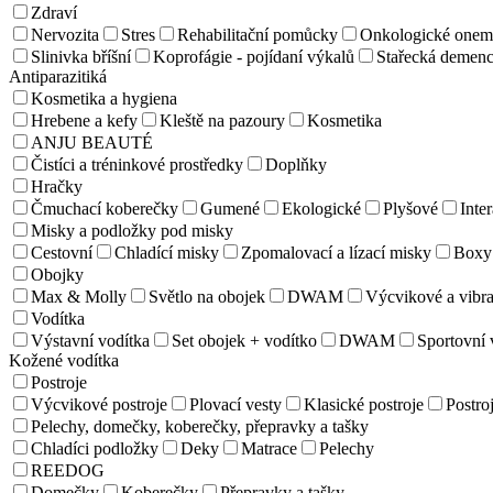
Zdraví
Nervozita
Stres
Rehabilitační pomůcky
Onkologické onem
Slinivka bříšní
Koprofágie - pojídaní výkalů
Stařecká demen
Antiparazitiká
Kosmetika a hygiena
Hrebene a kefy
Kleště na pazoury
Kosmetika
ANJU BEAUTÉ
Čistíci a tréninkové prostředky
Doplňky
Hračky
Čmuchací koberečky
Gumené
Ekologické
Plyšové
Inter
Misky a podložky pod misky
Cestovní
Chladící misky
Zpomalovací a lízací misky
Boxy 
Obojky
Max & Molly
Světlo na obojek
DWAM
Výcvikové a vibra
Vodítka
Výstavní vodítka
Set obojek + vodítko
DWAM
Sportovní 
Kožené vodítka
Postroje
Výcvikové postroje
Plovací vesty
Klasické postroje
Postroj
Pelechy, domečky, koberečky, přepravky a tašky
Chladíci podložky
Deky
Matrace
Pelechy
REEDOG
Domečky
Koberečky
Přepravky a tašky