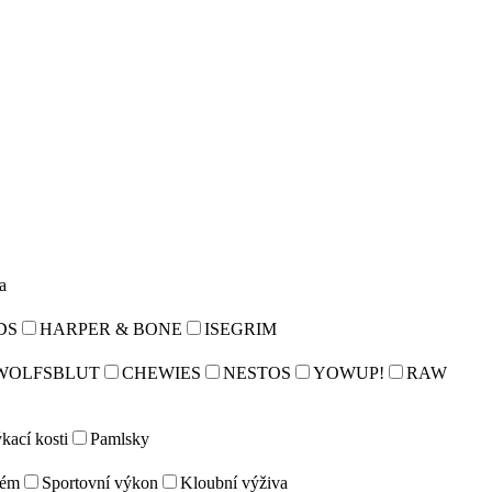
a
DS
HARPER & BONE
ISEGRIM
WOLFSBLUT
CHEWIES
NESTOS
YOWUP!
RAW
kací kosti
Pamlsky
tém
Sportovní výkon
Kloubní výživa