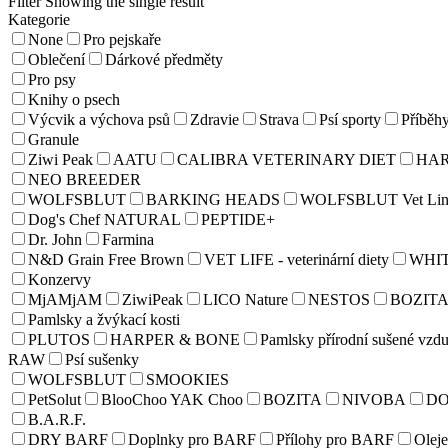
Filter
Showing the single result
Kategorie
None
Pro pejskaře
Oblečení
Dárkové předměty
Pro psy
Knihy o psech
Výcvik a výchova psů
Zdravie
Strava
Psí sporty
Příběh
Granule
Ziwi Peak
AATU
CALIBRA VETERINARY DIET
HAR
NEO BREEDER
WOLFSBLUT
BARKING HEADS
WOLFSBLUT Vet Lin
Dog's Chef NATURAL
PEPTIDE+
Dr. John
Farmina
N&D Grain Free Brown
VET LIFE - veterinární diety
WHI
Konzervy
MjAMjAM
ZiwiPeak
LICO Nature
NESTOS
BOZIT
Pamlsky a žvýkací kosti
PLUTOS
HARPER & BONE
Pamlsky přírodní sušené vzd
RAW
Psí sušenky
WOLFSBLUT
SMOOKIES
PetSolut
BlooChoo YAK Choo
BOZITA
NIVOBA
D
B.A.R.F.
DRY BARF
Doplnky pro BARF
Přílohy pro BARF
Olej