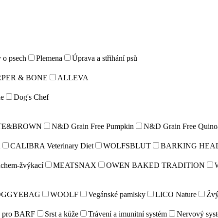
y o psech
Plemena
Úprava a střihání psů
PER & BONE
ALLEVA
e
Dog's Chef
TE&BROWN
N&D Grain Free Pumpkin
N&D Grain Free Quino
A
CALIBRA Veterinary Diet
WOLFSBLUT
BARKING HEA
uchem-žvýkací
MEATSNAX
OWEN BAKED TRADITION
OGGYEBAG
WOOLF
Vegánské pamlsky
LICO Nature
Žvý
e pro BARF
Srst a kůže
Trávení a imunitní systém
Nervový sys