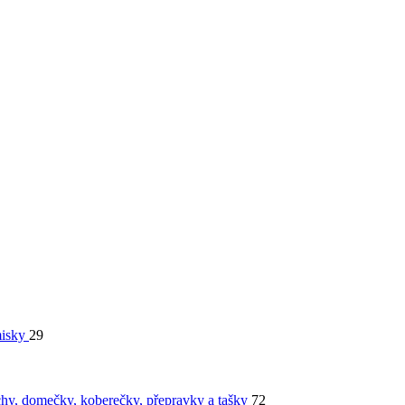
isky
29
chy, domečky, koberečky, přepravky a tašky
72