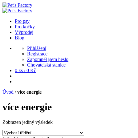
Pro psy
Pro kočky
Výprodej
Blog
Přihlášení
Registrace
Zapomněl jsem heslo
Chovatelská stanice
0 ks /
0
Kč
Úvod
/
více energie
více energie
Zobrazen jediný výsledek