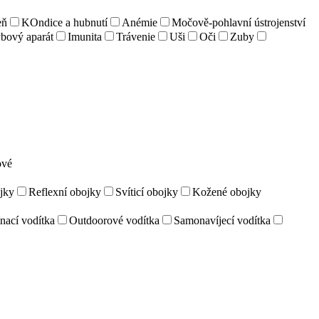
eň
KOndice a hubnutí
Anémie
Močově-pohlavní ústrojenství
bový aparát
Imunita
Trávenie
Uši
Oči
Zuby
ové
jky
Reflexní obojky
Svíticí obojky
Kožené obojky
nací vodítka
Outdoorové vodítka
Samonavíjecí vodítka