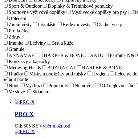
Sport & Outdoor
Doplnky & Tréninkové pomůcky
Sportovně-výživové doplňky
Myslivecké doplňky pro psy
Be
Oblečení
Zimní věsty
Pršipláště
Reflexní vesty
Cladici vesty
Pro kočky
Zdraví
Imunita
Ledviny
Srst a kůže
Granule
ANNAMAET
HARPER & BONE
AATU
Farmina N&D
Konzervy a kapsičky
Meowing Heads
BOZITA CAT
HARPER & BONE
Hračky
Misky a podložky pod misky
Hygiena
Pelechy, d
Seřadit podle
None
Výchozí
Popularity
Nejnovější
Od nejlevnejšího
Ve slevě
Skladem
PRO-X
Od:
505
Kč
Výběr možností