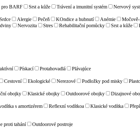
e pro BARF
Srst a kůže
Trávení a imunitní systém
Nervový sys
Srdce
Alergie
Pečeň
KOndice a hubnutí
Anémie
Močově-p
dviny
Nervozita
Stres
Rehabilitační pomůcky
Srst a kůže
aktívní
Pískací
Protahovadlá
Plávajúce
Cestovní
Ekologické
Nerezové
Podložky pod misky
Plast
ční obojky
Klasické obojky
Outdoorové obojky
Dizajnové obo
vodítka s amortizérem
Reflexní vodítkoa
Klasické vodítka
Přepí
e proti tahání
Outdoorové postroje