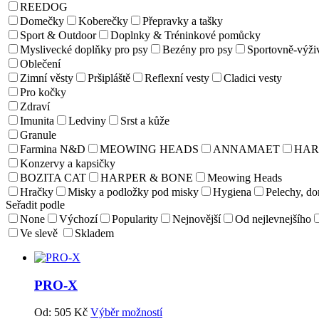
REEDOG
Domečky
Koberečky
Přepravky a tašky
Sport & Outdoor
Doplnky & Tréninkové pomůcky
Myslivecké doplňky pro psy
Bezény pro psy
Sportovně-výži
Oblečení
Zimní věsty
Pršipláště
Reflexní vesty
Cladici vesty
Pro kočky
Zdraví
Imunita
Ledviny
Srst a kůže
Granule
Farmina N&D
MEOWING HEADS
ANNAMAET
HAR
Konzervy a kapsičky
BOZITA CAT
HARPER & BONE
Meowing Heads
Hračky
Misky a podložky pod misky
Hygiena
Pelechy, d
Seřadit podle
None
Výchozí
Popularity
Nejnovější
Od nejlevnejšího
Ve slevě
Skladem
PRO-X
Od:
505
Kč
Výběr možností