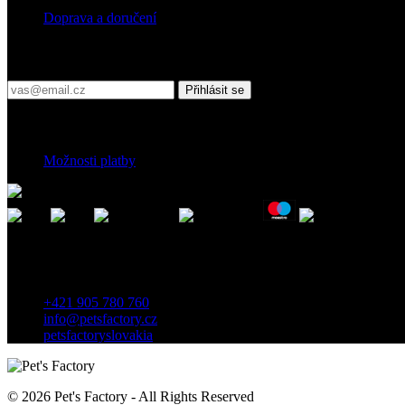
Doprava a doručení
Přihlaste se do našeho newsletteru
Přihlásit se
Platební podmínky
Možnosti platby
Kontakt
Záhradnícka 7, 903 01 Senec, Slovensko
+421 905 780 760
info@petsfactory.cz
petsfactoryslovakia
© 2026 Pet's Factory - All Rights Reserved