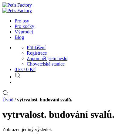
Pro psy
Pro kočky
Výprodej
Blog
Přihlášení
Registrace
Zapomněl jsem heslo
Chovatelská stanice
0 ks /
0
Kč
Úvod
/
vytrvalost. budování svalů.
vytrvalost. budování svalů.
Zobrazen jediný výsledek