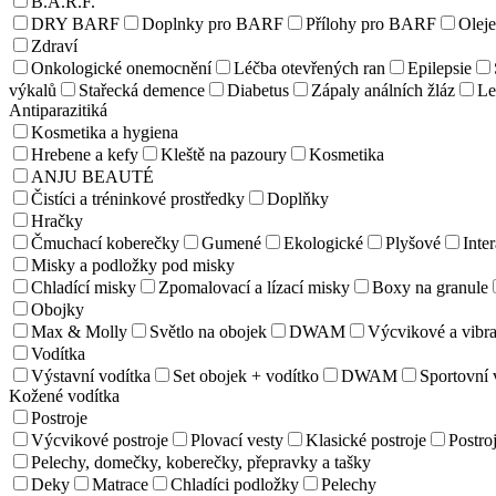
B.A.R.F.
DRY BARF
Doplnky pro BARF
Přílohy pro BARF
Olej
Zdraví
Onkologické onemocnění
Léčba otevřených ran
Epilepsie
výkalů
Stařecká demence
Diabetus
Zápaly análních žláz
Le
Antiparazitiká
Kosmetika a hygiena
Hrebene a kefy
Kleště na pazoury
Kosmetika
ANJU BEAUTÉ
Čistíci a tréninkové prostředky
Doplňky
Hračky
Čmuchací koberečky
Gumené
Ekologické
Plyšové
Inter
Misky a podložky pod misky
Chladící misky
Zpomalovací a lízací misky
Boxy na granule
Obojky
Max & Molly
Světlo na obojek
DWAM
Výcvikové a vibra
Vodítka
Výstavní vodítka
Set obojek + vodítko
DWAM
Sportovní 
Kožené vodítka
Postroje
Výcvikové postroje
Plovací vesty
Klasické postroje
Postroj
Pelechy, domečky, koberečky, přepravky a tašky
Deky
Matrace
Chladíci podložky
Pelechy