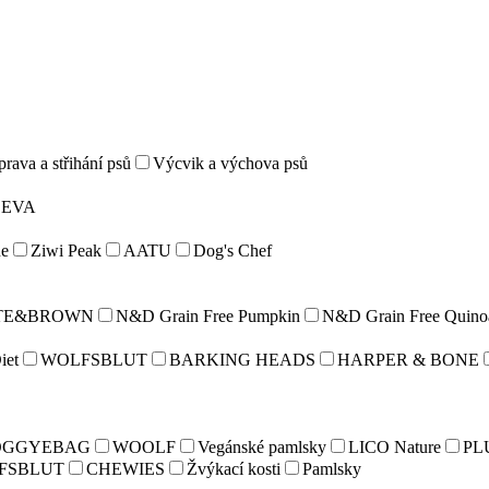
rava a střihání psů
Výcvik a výchova psů
LEVA
e
Ziwi Peak
AATU
Dog's Chef
TE&BROWN
N&D Grain Free Pumpkin
N&D Grain Free Quino
iet
WOLFSBLUT
BARKING HEADS
HARPER & BONE
OGGYEBAG
WOOLF
Vegánské pamlsky
LICO Nature
PL
FSBLUT
CHEWIES
Žvýkací kosti
Pamlsky