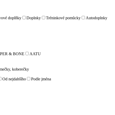
vové doplňky
Doplnky
Tréninkové pomůcky
Autodoplnky
PER & BONE
AATU
omečky, koberečky
Od nejdahšího
Podle jména