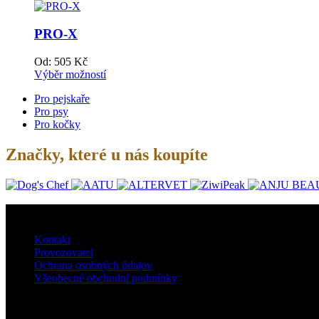
PRO-X
Od:
505
Kč
Výběr možností
Pro pejskaře
Pro psy
Pro kočky
Značky, které u nás koupíte
O nás
Kontakt
Provozovatel
Ochrana osobných údajov
Všeobecné obchodní podmínky
Doprava