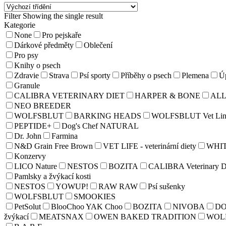
Filter
Showing the single result
Kategorie
None
Pro pejskaře
Dárkové předměty
Oblečení
Pro psy
Knihy o psech
Zdravie
Strava
Psí sporty
Příběhy o psech
Plemena
Úp
Granule
CALIBRA VETERINARY DIET
HARPER & BONE
AL
NEO BREEDER
WOLFSBLUT
BARKING HEADS
WOLFSBLUT Vet Lin
PEPTIDE+
Dog's Chef NATURAL
Dr. John
Farmina
N&D Grain Free Brown
VET LIFE - veterinární diety
WHI
Konzervy
LICO Nature
NESTOS
BOZITA
CALIBRA Veterinary D
Pamlsky a žvýkací kosti
NESTOS
YOWUP!
RAW RAW
Psí sušenky
WOLFSBLUT
SMOOKIES
PetSolut
BlooChoo YAK Choo
BOZITA
NIVOBA
D
žvýkací
MEATSNAX
OWEN BAKED TRADITION
WOL