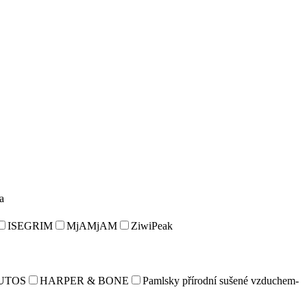
a
ISEGRIM
MjAMjAM
ZiwiPeak
UTOS
HARPER & BONE
Pamlsky přírodní sušené vzduchem-