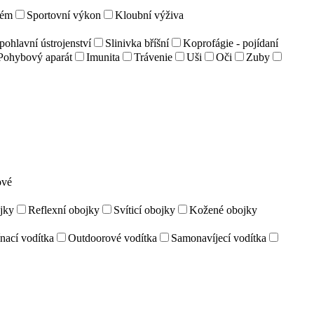
tém
Sportovní výkon
Kloubní výživa
ohlavní ústrojenství
Slinivka bříšní
Koprofágie - pojídaní
Pohybový aparát
Imunita
Trávenie
Uši
Oči
Zuby
ové
jky
Reflexní obojky
Svíticí obojky
Kožené obojky
nací vodítka
Outdoorové vodítka
Samonavíjecí vodítka