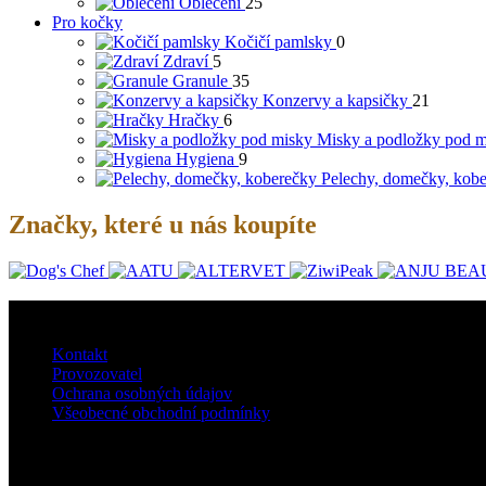
Oblečení
25
Pro kočky
Kočičí pamlsky
0
Zdraví
5
Granule
35
Konzervy a kapsičky
21
Hračky
6
Misky a podložky pod m
Hygiena
9
Pelechy, domečky, kob
Značky, které u nás koupíte
O nás
Kontakt
Provozovatel
Ochrana osobných údajov
Všeobecné obchodní podmínky
Doprava