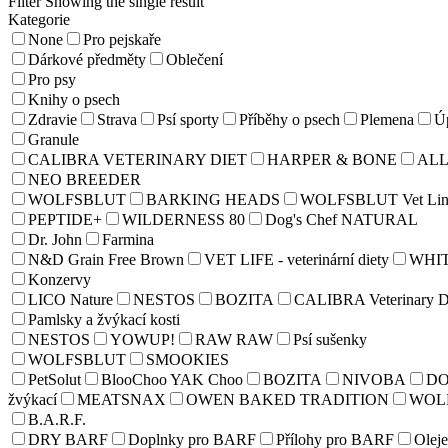
Filter
Showing the single result
Kategorie
None
Pro pejskaře
Dárkové předměty
Oblečení
Pro psy
Knihy o psech
Zdravie
Strava
Psí sporty
Příběhy o psech
Plemena
Úp
Granule
CALIBRA VETERINARY DIET
HARPER & BONE
AL
NEO BREEDER
WOLFSBLUT
BARKING HEADS
WOLFSBLUT Vet Lin
PEPTIDE+
WILDERNESS 80
Dog's Chef NATURAL
Dr. John
Farmina
N&D Grain Free Brown
VET LIFE - veterinární diety
WHI
Konzervy
LICO Nature
NESTOS
BOZITA
CALIBRA Veterinary D
Pamlsky a žvýkací kosti
NESTOS
YOWUP!
RAW RAW
Psí sušenky
WOLFSBLUT
SMOOKIES
PetSolut
BlooChoo YAK Choo
BOZITA
NIVOBA
D
žvýkací
MEATSNAX
OWEN BAKED TRADITION
WOL
B.A.R.F.
DRY BARF
Doplnky pro BARF
Přílohy pro BARF
Olej