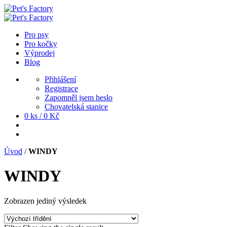
Pro psy
Pro kočky
Výprodej
Blog
Přihlášení
Registrace
Zapomněl jsem heslo
Chovatelská stanice
0 ks /
0
Kč
Úvod
/
WINDY
WINDY
Zobrazen jediný výsledek