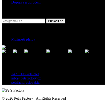
Doprava a doručení
Přihlaste se do našeho newsletteru
Přihlásit se
Platební podmínky
Možnosti platby
Kontakt
Záhradnícka 7, 903 01 Senec, Slovensko
+421 905 780 760
info@petsfactory.cz
petsfactoryslovakia
© 2026 Pet's Factory - All Rights Reserved