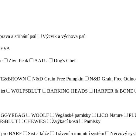
rava a střihání psů
Výcvik a výchova psů
LEVA
e
Ziwi Peak
AATU
Dog's Chef
TE&BROWN
N&D Grain Free Pumpkin
N&D Grain Free Quino
iet
WOLFSBLUT
BARKING HEADS
HARPER & BONE
OGGYEBAG
WOOLF
Vegánské pamlsky
LICO Nature
PL
FSBLUT
CHEWIES
Žvýkací kosti
Pamlsky
e pro BARF
Srst a kůže
Trávení a imunitní systém
Nervový sys