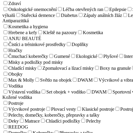
Zdraví
Onkologické onemocnění
Léčba otevřených ran
Epilepsie
výkalů
Stařecká demence
Diabetus
Zápaly análních žláz
Le
Antiparazitiká
Kosmetika a hygiena
Hrebene a kefy
Kleště na pazoury
Kosmetika
ANJU BEAUTÉ
Čistíci a tréninkové prostředky
Doplňky
Hračky
Čmuchací koberečky
Gumené
Ekologické
Plyšové
Inter
Misky a podložky pod misky
Chladící misky
Zpomalovací a lízací misky
Boxy na granule
Obojky
Max & Molly
Světlo na obojek
DWAM
Výcvikové a vibra
Vodítka
Výstavní vodítka
Set obojek + vodítko
DWAM
Sportovní 
Kožené vodítka
Postroje
Výcvikové postroje
Plovací vesty
Klasické postroje
Postroj
Pelechy, domečky, koberečky, přepravky a tašky
Deky
Matrace
Chladíci podložky
Pelechy
REEDOG
Domečky
Koberečky
Přepravky a tašky