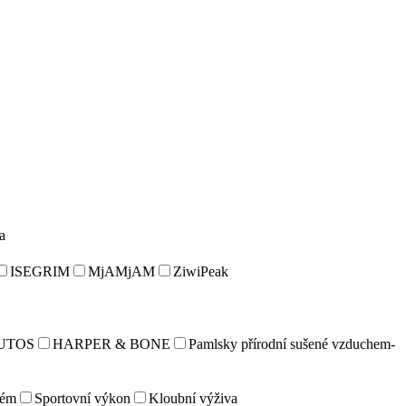
a
ISEGRIM
MjAMjAM
ZiwiPeak
UTOS
HARPER & BONE
Pamlsky přírodní sušené vzduchem-
tém
Sportovní výkon
Kloubní výživa