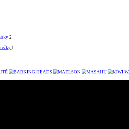
isky
2
erečky
1