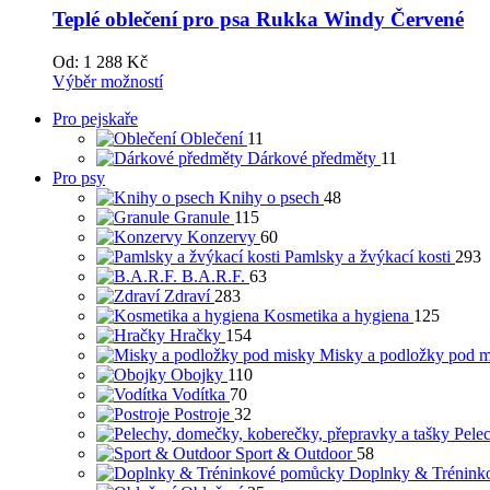
Teplé oblečení pro psa Rukka Windy Červené
Od:
1 288
Kč
Výběr možností
Pro pejskaře
Oblečení
11
Dárkové předměty
11
Pro psy
Knihy o psech
48
Granule
115
Konzervy
60
Pamlsky a žvýkací kosti
293
B.A.R.F.
63
Zdraví
283
Kosmetika a hygiena
125
Hračky
154
Misky a podložky pod m
Obojky
110
Vodítka
70
Postroje
32
Pele
Sport & Outdoor
58
Doplnky & Trénink