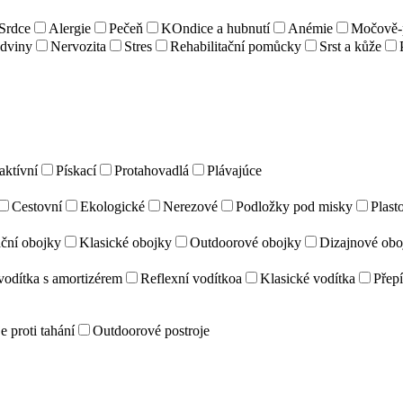
Srdce
Alergie
Pečeň
KOndice a hubnutí
Anémie
Močově-p
dviny
Nervozita
Stres
Rehabilitační pomůcky
Srst a kůže
aktívní
Pískací
Protahovadlá
Plávajúce
Cestovní
Ekologické
Nerezové
Podložky pod misky
Plast
ční obojky
Klasické obojky
Outdoorové obojky
Dizajnové obo
vodítka s amortizérem
Reflexní vodítkoa
Klasické vodítka
Přepí
e proti tahání
Outdoorové postroje