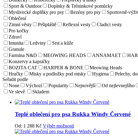
Sport & Outdoor
Doplnky & Tréninkové pomůcky
Myslivecké doplňky pro psy
Bezény pro psy
Sportovně-výži
Oblečení
Zimní věsty
Pršipláště
Reflexní vesty
Cladici vesty
Pro kočky
Zdraví
Imunita
Ledviny
Srst a kůže
Granule
Farmina N&D
MEOWING HEADS
ANNAMAET
HAR
Konzervy a kapsičky
BOZITA CAT
HARPER & BONE
Meowing Heads
Hračky
Misky a podložky pod misky
Hygiena
Pelechy, d
Seřadit podle
None
Výchozí
Popularity
Nejnovější
Od nejlevnejšího
Ve slevě
Skladem
Teplé oblečení pro psa Rukka Windy Červené
Od:
1 288
Kč
Výběr možností