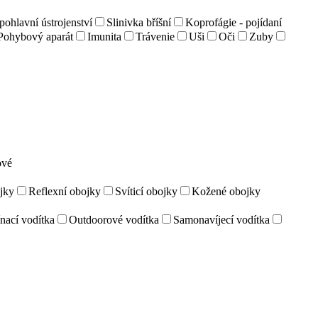
ohlavní ústrojenství
Slinivka bříšní
Koprofágie - pojídaní
Pohybový aparát
Imunita
Trávenie
Uši
Oči
Zuby
ové
jky
Reflexní obojky
Svíticí obojky
Kožené obojky
nací vodítka
Outdoorové vodítka
Samonavíjecí vodítka