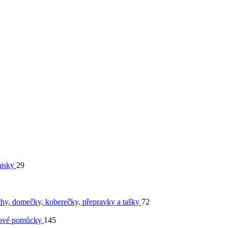
isky
29
chy, domečky, koberečky, přepravky a tašky
72
ové pomůcky
145