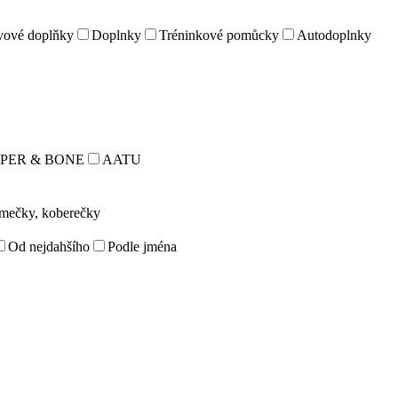
vové doplňky
Doplnky
Tréninkové pomůcky
Autodoplnky
PER & BONE
AATU
omečky, koberečky
Od nejdahšího
Podle jména