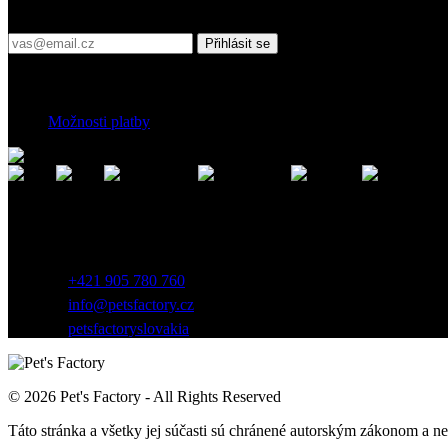
Přihlaste se do našeho newsletteru
Přihlásit se
Platební podmínky
Možnosti platby
Kontakt
Záhradnícka 7, 903 01 Senec, Slovensko
+421 905 780 760
info@petsfactory.cz
petsfactoryslovakia
© 2026 Pet's Factory - All Rights Reserved
Táto stránka a všetky jej súčasti sú chránené autorským zákonom a 