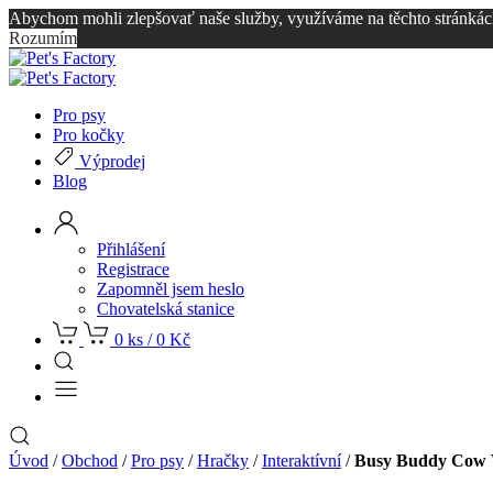
Abychom mohli zlepšovať naše služby, využíváme na těchto stránkách 
Rozumím
Pro psy
Pro kočky
Výprodej
Blog
Přihlášení
Registrace
Zapomněl jsem heslo
Chovatelská stanice
0 ks /
0
Kč
Úvod
/
Obchod
/
Pro psy
/
Hračky
/
Interaktívní
/
Busy Buddy Cow