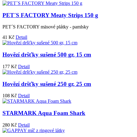
PET´S FACTORY Meaty Strips 150 g
PET´S FACTORY mäsové plátky - pamlsky
41
Kč
Detail
Hovězí dršťky sušené 500 gr, 15 cm
177
Kč
Detail
Hovězí dršťky sušené 250 gr, 25 cm
108
Kč
Detail
STARMARK Aqua Foam Shark
280
Kč
Detail