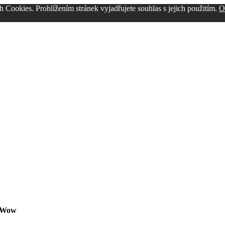
Cookies. Prohlížením stránek vyjadřujete souhlas s jejich použitím.
O
 Wow