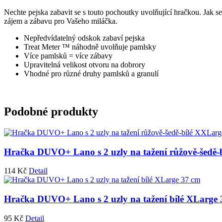
Nechte pejska zabavit se s touto pochoutky uvolňující hračkou. Jak 
zájem a zábavu pro Vašeho miláčka.
Nepředvídatelný odskok zabaví pejska
Treat Meter ™ náhodně uvolňuje pamlsky
Více pamlsků = více zábavy
Upravitelná velikost otvoru na dobrory
Vhodné pro různé druhy pamlsků a granulí
Podobné produkty
Hračka DUVO+ Lano s 2 uzly na tažení růžově-šedě-
114
Kč
Detail
Hračka DUVO+ Lano s 2 uzly na tažení bílé XLarge
95
Kč
Detail