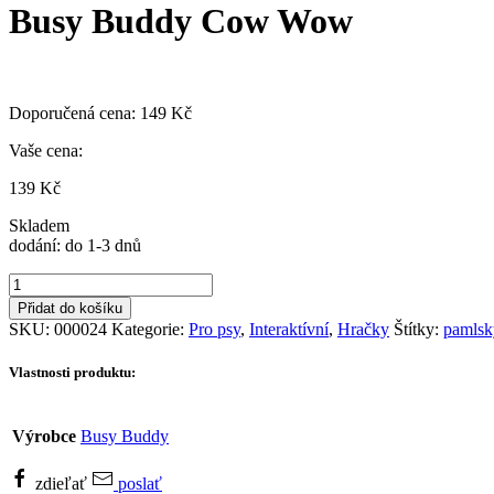
Busy Buddy Cow Wow
Doporučená cena:
149
Kč
Vaše cena:
139
Kč
Skladem
dodání: do 1-3 dnů
Busy
Buddy
Přidat do košíku
Cow
SKU:
000024
Kategorie:
Pro psy
,
Interaktívní
,
Hračky
Štítky:
pamlsk
Wow
množství
Vlastnosti produktu:
Výrobce
Busy Buddy
zdieľať
poslať