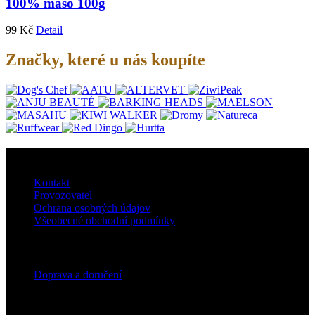
100% maso 100g
99
Kč
Detail
Značky, které u nás koupíte
O nás
Kontakt
Provozovatel
Ochrana osobných údajov
Všeobecné obchodní podmínky
Doprava
Doprava a doručení
Přihlaste se do našeho newsletteru