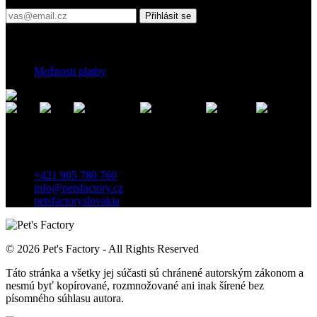
Přihlásit se
Platební podmínky
Možnosti platby
Kontakt
Záhradnícka 7, 903 01 Senec, Slovensko
+421 905 780 760
info@petsfactory.cz
petsfactoryslovakia
© 2026 Pet's Factory - All Rights Reserved
Táto stránka a všetky jej súčasti sú chránené autorským zákonom a
nesmú byť kopírované, rozmnožované ani inak šírené bez
písomného súhlasu autora.