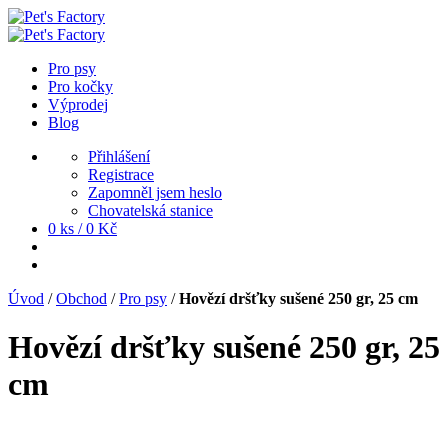
Pro psy
Pro kočky
Výprodej
Blog
Přihlášení
Registrace
Zapomněl jsem heslo
Chovatelská stanice
0 ks /
0
Kč
Úvod
/
Obchod
/
Pro psy
/
Hovězí dršťky sušené 250 gr, 25 cm
Hovězí dršťky sušené 250 gr, 25
cm