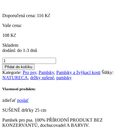
Doporučená cena:
116
Kč
Vaše cena:
108
Kč
Skladem
dodání: do 1-3 dnů
Hovězí
dršťky
Přidat do košíku
sušené
Kategorie:
Pro psy
,
Pamlsky
,
Pamlsky a žvýkací kosti
Štítky:
250
NATURECA
,
držky sušené
,
pamlsky
gr,
25
Vlastnosti produktu:
cm
množství
zdieľať
poslať
SUŠENÉ dršťky 25 cm
Pamlsek pro psa. 100% PŘÍRODNÍ PRODUKT BEZ
KONZERVANTŮ, dochucovadel A BARVIV.