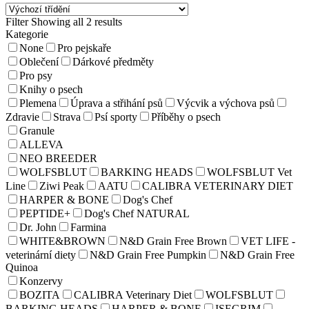
Filter
Showing all 2 results
Kategorie
None
Pro pejskaře
Oblečení
Dárkové předměty
Pro psy
Knihy o psech
Plemena
Úprava a střihání psů
Výcvik a výchova psů
Zdravie
Strava
Psí sporty
Příběhy o psech
Granule
ALLEVA
NEO BREEDER
WOLFSBLUT
BARKING HEADS
WOLFSBLUT Vet
Line
Ziwi Peak
AATU
CALIBRA VETERINARY DIET
HARPER & BONE
Dog's Chef
PEPTIDE+
Dog's Chef NATURAL
Dr. John
Farmina
WHITE&BROWN
N&D Grain Free Brown
VET LIFE -
veterinární diety
N&D Grain Free Pumpkin
N&D Grain Free
Quinoa
Konzervy
BOZITA
CALIBRA Veterinary Diet
WOLFSBLUT
BARKING HEADS
HARPER & BONE
ISEGRIM