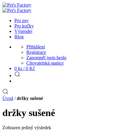
Pro psy
Pro kočky
Výprodej
Blog
Přihlášení
Registrace
Zapomněl jsem heslo
Chovatelská stanice
0 ks /
0
Kč
Úvod
/
držky sušené
držky sušené
Zobrazen jediný výsledek