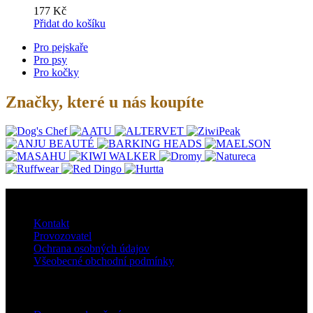
177
Kč
Přidat do košíku
Pro pejskaře
Pro psy
Pro kočky
Značky, které u nás koupíte
O nás
Kontakt
Provozovatel
Ochrana osobných údajov
Všeobecné obchodní podmínky
Doprava