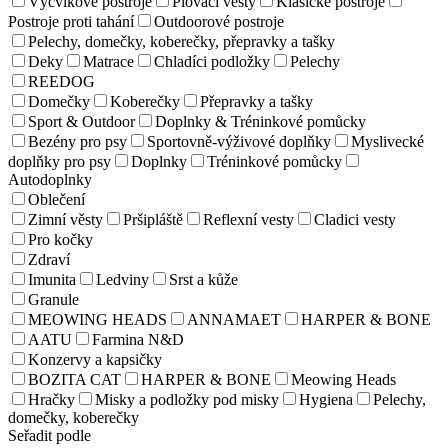
Výcvikové postroje
Plovací vesty
Klasické postroje
Postroje proti tahání
Outdoorové postroje
Pelechy, domečky, koberečky, přepravky a tašky
Deky
Matrace
Chladíci podložky
Pelechy
REEDOG
Domečky
Koberečky
Přepravky a tašky
Sport & Outdoor
Doplnky & Tréninkové pomůcky
Bezény pro psy
Sportovně-výživové doplňky
Myslivecké
doplňky pro psy
Doplnky
Tréninkové pomůcky
Autodoplnky
Oblečení
Zimní věsty
Pršipláště
Reflexní vesty
Cladici vesty
Pro kočky
Zdraví
Imunita
Ledviny
Srst a kůže
Granule
MEOWING HEADS
ANNAMAET
HARPER & BONE
AATU
Farmina N&D
Konzervy a kapsičky
BOZITA CAT
HARPER & BONE
Meowing Heads
Hračky
Misky a podložky pod misky
Hygiena
Pelechy,
domečky, koberečky
Seřadit podle