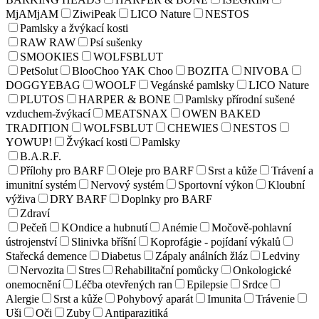
MjAMjAM
ZiwiPeak
LICO Nature
NESTOS
Pamlsky a žvýkací kosti
RAW RAW
Psí sušenky
SMOOKIES
WOLFSBLUT
PetSolut
BlooChoo YAK Choo
BOZITA
NIVOBA
DOGGYEBAG
WOOLF
Vegánské pamlsky
LICO Nature
PLUTOS
HARPER & BONE
Pamlsky přírodní sušené
vzduchem-žvýkací
MEATSNAX
OWEN BAKED
TRADITION
WOLFSBLUT
CHEWIES
NESTOS
YOWUP!
Žvýkací kosti
Pamlsky
B.A.R.F.
Přílohy pro BARF
Oleje pro BARF
Srst a kůže
Trávení a
imunitní systém
Nervový systém
Sportovní výkon
Kloubní
výživa
DRY BARF
Doplnky pro BARF
Zdraví
Pečeň
KOndice a hubnutí
Anémie
Močově-pohlavní
ústrojenství
Slinivka bříšní
Koprofágie - pojídaní výkalů
Stařecká demence
Diabetus
Zápaly análních žláz
Ledviny
Nervozita
Stres
Rehabilitační pomůcky
Onkologické
onemocnění
Léčba otevřených ran
Epilepsie
Srdce
Alergie
Srst a kůže
Pohybový aparát
Imunita
Trávenie
Uši
Oči
Zuby
Antiparazitiká