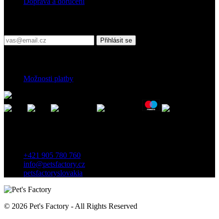
Doprava a doručení
Přihlaste se do našeho newsletteru
Přihlásit se
Platební podmínky
Možnosti platby
Kontakt
Záhradnícka 7, 903 01 Senec, Slovensko
+421 905 780 760
info@petsfactory.cz
petsfactoryslovakia
© 2026 Pet's Factory - All Rights Reserved