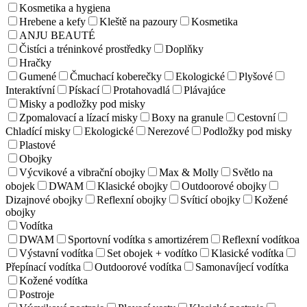
Kosmetika a hygiena
Hrebene a kefy
Kleště na pazoury
Kosmetika
ANJU BEAUTÉ
Čistíci a tréninkové prostředky
Doplňky
Hračky
Gumené
Čmuchací koberečky
Ekologické
Plyšové
Interaktívní
Pískací
Protahovadlá
Plávajúce
Misky a podložky pod misky
Zpomalovací a lízací misky
Boxy na granule
Cestovní
Chladící misky
Ekologické
Nerezové
Podložky pod misky
Plastové
Obojky
Výcvikové a vibrační obojky
Max & Molly
Světlo na
obojek
DWAM
Klasické obojky
Outdoorové obojky
Dizajnové obojky
Reflexní obojky
Svíticí obojky
Kožené
obojky
Vodítka
DWAM
Sportovní vodítka s amortizérem
Reflexní vodítkoa
Výstavní vodítka
Set obojek + vodítko
Klasické vodítka
Přepínací vodítka
Outdoorové vodítka
Samonavíjecí vodítka
Kožené vodítka
Postroje